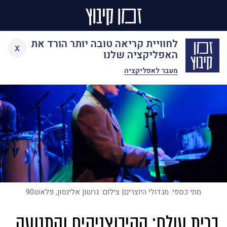
Ski
לחוויית קריאה טובה יותר הורד את
x
t
האפליקציה שלנו
conten
מעבר לאפליקציה
מתי כספי. מגדולי היוצרים| צילום: גרשון אלינסון, פלאש90
ברית עולם: הקיבוצניקים והתנועה