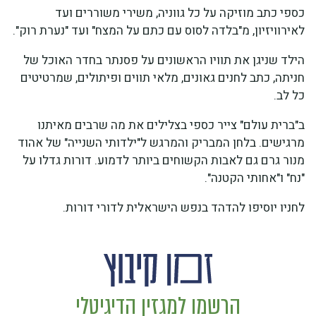
כספי כתב מוזיקה על כל גווניה, משירי משוררים ועד
לאירוויזיון, מ"בלדה לסוס עם כתם על המצח" ועד "נערת רוק".
הילד שניגן את תוויו הראשונים על פסנתר בחדר האוכל של
חניתה, כתב לחנים גאונים, מלאי תווים ופיתולים, שמרטיטים
כל לב.
ב"ברית עולם" צייר כספי בצלילים את מה שרבים מאיתנו
מרגישים. בלחן המבריק והמרגש ל"ילדותי השנייה" של אהוד
מנור גרם גם לאבות הקשוחים ביותר לדמוע. דורות גדלו על
"נח" ו"אחותי הקטנה".
לחניו יוסיפו להדהד בנפש הישראלית לדורי דורות.
הרשמו למגזין הדיגיטלי