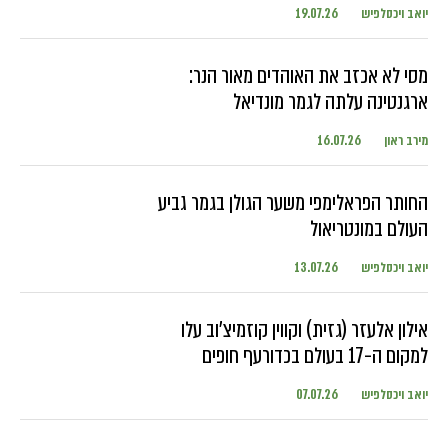
יואב ויכסלפיש
19.07.26
מסי לא אכזב את האוהדים מאור הנר:
ארגנטינה עלתה לגמר מונדיאל
מירב ראון
16.07.26
החותר הפראלימפי משער הגולן בגמר גביע
העולם במונטריאול
יואב ויכסלפיש
13.07.26
אילון אלעזר (גזית) וקווין קוזמיצ'וב עלו
למקום ה-17 בעולם בכדורעף חופים
יואב ויכסלפיש
07.07.26