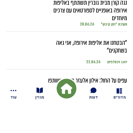
נגה קורן מבית גוברין תשתתף באליפות
אירופה באופניים לספורטאים עם צרכים
מיוחדים
מערכת "זמן קיבוץ"
28.06.26
"הבטחנו את אליפות אירופה, אני גאה
בשחקנים"
יואב ויכסלפיש
22.06.26
עפים על החול: אילון אלעזר מגזית ושותפו
מתחרים בטורנירים ברחבי העולם עם
השחקנים הבכירים
מדורים
דעות
מגזין
עוד
יואב ויכסלפיש
18.06.26