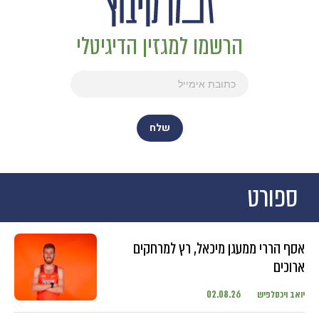
הרשמו למגזין הדיגיטלי
ספורט
אסף הררי ממעגן מיכאל, רץ למרחקים
ארוכים
יואב ויכסלפיש
02.08.26