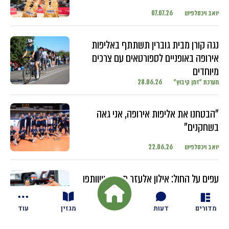
יואב ויכסלפיש
07.07.26
נגה קורן מבית גוברין תשתתף באליפות
אירופה באופניים לספורטאים עם צרכים
מיוחדים
מערכת "זמן קיבוץ"
28.06.26
"הבטחנו את אליפות אירופה, אני גאה
בשחקנים"
יואב ויכסלפיש
22.06.26
עפים על החול: אילון אלעזר מגזית ושותפו
מתחרים בטורנירים ברחבי העולם עם
השחקנים הבכירים
מדורים
דעות
מגזין
עוד
יואב ויכסלפיש
18.06.26