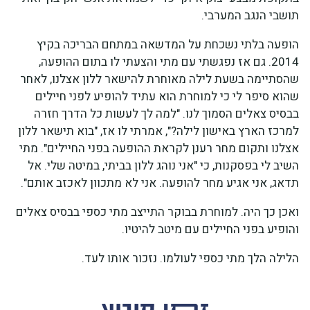
תושבי הנגב המערבי.
הופעה בלתי נשכחת על המדשאה במתחם הבריכה בקיץ
2014. גם אז נפגשתי עם מתי והצעתי לו בתום ההופעה,
שהסתיימה בשעת לילה מאוחרת להישאר ללון אצלנו, לאחר
שהוא סיפר לי כי למוחרת הוא עתיד להופיע לפני חיילים
בבסיס צאלים הסמוך לנו. "למה לך לעשות כל הדרך חזרה
למרכז הארץ באישון לילה?", אמרתי לו אז, "בוא תישאר ללון
אצלנו ותקום מחר רענן לקראת ההופעה בפני החיילים". מתי
השיב לי בפסקנות, כי "אני נוהג ללון בביתי, במיטה שלי. אל
תדאג, אני אגיע מחר להופעה. אני לא מתכוון לאכזב אותם".
ואכן כך היה. למוחרת בבוקר התייצב מתי כספי בבסיס צאלים
והופיע בפני החיילים עם מיטב להיטיו.
הלילה הלך מתי כספי לעולמו. נזכור אותו לעד.