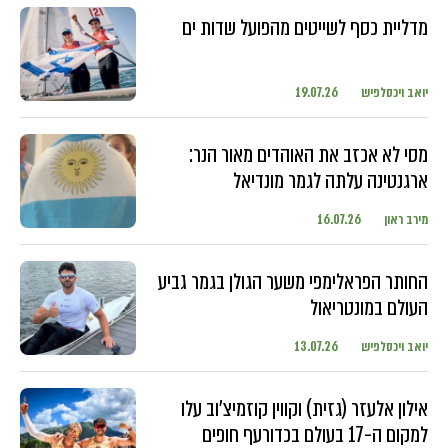
מדליית כסף לשייטים מהפועל שדות ים
יואב ויכסלפיש
19.07.26
מסי לא אכזב את האוהדים מאור הנר:
ארגנטינה עלתה לגמר מונדיאל
מירב ראון
16.07.26
החותר הפראלימפי משער הגולן בגמר גביע
העולם במונטריאול
יואב ויכסלפיש
13.07.26
אילון אלעזר (גזית) וקווין קוזמיצ'וב עלו
למקום ה-17 בעולם בכדורעף חופים