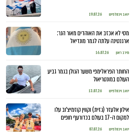
יואב ויכסלפיש
19.07.26
מסי לא אכזב את האוהדים מאור הנר:
ארגנטינה עלתה לגמר מונדיאל
מירב ראון
16.07.26
החותר הפראלימפי משער הגולן בגמר גביע
העולם במונטריאול
יואב ויכסלפיש
13.07.26
אילון אלעזר (גזית) וקווין קוזמיצ'וב עלו
למקום ה-17 בעולם בכדורעף חופים
יואב ויכסלפיש
07.07.26