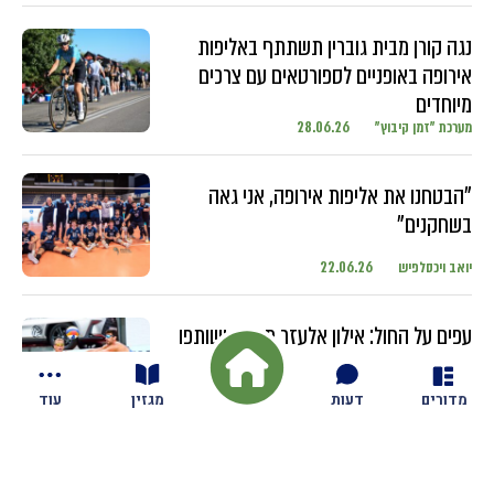
נגה קורן מבית גוברין תשתתף באליפות
אירופה באופניים לספורטאים עם צרכים
מיוחדים
מערכת "זמן קיבוץ"
28.06.26
"הבטחנו את אליפות אירופה, אני גאה
בשחקנים"
יואב ויכסלפיש
22.06.26
עפים על החול: אילון אלעזר מגזית ושותפו
מתחרים בטורנירים ברחבי העולם עם
השחקנים הבכירים
מדורים
דעות
מגזין
עוד
יואב ויכסלפיש
18.06.26