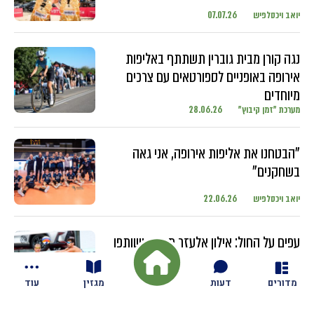
יואב ויכסלפיש
07.07.26
נגה קורן מבית גוברין תשתתף באליפות
אירופה באופניים לספורטאים עם צרכים
מיוחדים
מערכת "זמן קיבוץ"
28.06.26
"הבטחנו את אליפות אירופה, אני גאה
בשחקנים"
יואב ויכסלפיש
22.06.26
עפים על החול: אילון אלעזר מגזית ושותפו
מתחרים בטורנירים ברחבי העולם עם
השחקנים הבכירים
מדורים
דעות
מגזין
עוד
יואב ויכסלפיש
18.06.26