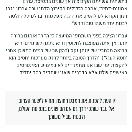
בתשתית עשייתם הקיבוצית אך שונים בתפיסת עולם
אמונית-דתית", אמרה מזכ"לית הקיבוץ הדתי שרה עברון. "זהו
חזון הקורא לנו להסיט את ההגה מפלגנות ובדלנות להחלטה
לבנות יחד משהו טוב וחדש".
עברון הציגה בפני משתתפי המועצה כי הדרך אומנם ברורה
יותר, אך אינה מעוצבת לחלוטין והיא נתונה לשינויים. היא
הביאה מכתביו של יונתן זקס (בהקשר של בניית המשכן אחרי
"חטא העגל"): "הדרך הטובה ביותר לחזק מערכות יחסים הוא
להקצות זמן שבו אנו מתמקדים לא במימוש האינטרסים
האישיים שלנו אלא בדברים שאנו שותפים בהם יחדיו".
זו העת להפנות את המבט החוצה, מחוץ ל'שער הצהוב',
אל עבר שותפי דרך גם אם הם שונים בתפיסת העולם,
ולבנות שביל משותף