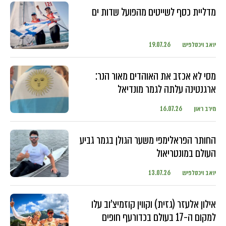
מדליית כסף לשייטים מהפועל שדות ים
יואב ויכסלפיש
19.07.26
מסי לא אכזב את האוהדים מאור הנר:
ארגנטינה עלתה לגמר מונדיאל
מירב ראון
16.07.26
החותר הפראלימפי משער הגולן בגמר גביע
העולם במונטריאול
יואב ויכסלפיש
13.07.26
אילון אלעזר (גזית) וקווין קוזמיצ'וב עלו
למקום ה-17 בעולם בכדורעף חופים