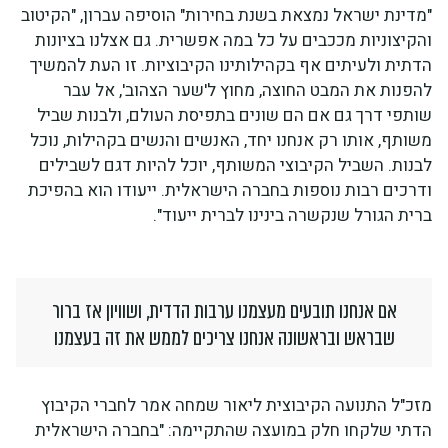
"מדינת ישראל נמצאת בשנת בחירות" הוסיפה עברון, "הקיטוב
והקיצוניות מככבים על כל במה אפשרית. גם אצלנו בציונות
הדתית ולעיתים אף בקהילותינו הקיבוציות. זו העת להמשיך
להפנות את המבט החוצה, מחוץ ל'שער הצהוב', אל עבר
שותפי דרך גם אם הם שונים בתפיסת העולם, ולבנות שביל
משותף, אותו רק אנחנו יחד, האנשים והנשים בקהילות, נוכל
לבנות. השביל הקיבוצי המשותף, יוכל להיות דגם לשבילים
ודרכים רבות נוספות בחברה הישראלית. ייעודו הוא בהפיכת
ברית הגורל שנקשרה בינינו לברית ייעוד".
אם אנחנו תובעים מעצמנו ערבות הדדית, ושוויון אז ברור
שבראש ובראשונה אנחנו צריכים לממש את זה בעצמנו
מזכ"ל התנועה הקיבוצית ליאור שמחה אמר לחברי הקיבוץ
הדתי שלקחו חלק במועצה שהתקיימה: "בחברה הישראלית