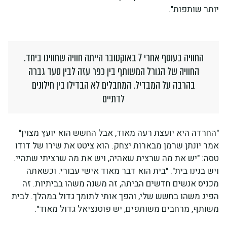
יותר שותפות".
החוויה בעוטף אחרי 7 באוקטובר הייתה חוויה שחווינו ביחד.
החוויה של הגורל המשותף בין כפר עזה לבין סעד גברה
בהרבה על המבדיל. המחבלים לא הבדילו בין חילונים
לדתיים
"החרדה היא יועצת רעה מאוד, אבל החשש הוא יועץ מצוין"
אמר יונתן שרמן מבארות יצחק. הוא ציטט את שירו של דודו
טסה: "יש את מה שרצית שאהיה, ויש את מה שרציתי שתהיי.
ויש בנינו בית". "בית הוא דבר מאוד אישי עבורי. וכשאתה
מכניס אנשים חדשים הביתה, זה משנה משהו בביתיות. זה
הפיג משהו בחשש שלי, והפך אותי לתומך גדול במהלך. לבית
משותף, מרחבים משותפים, יש פוטנציאל גדול מאוד".