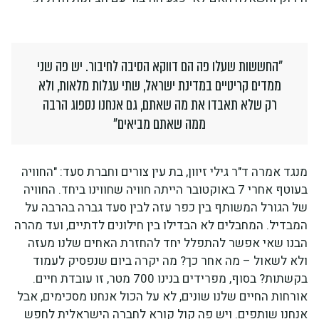
"החששות שעלו פה הם דווקא הסיבה לחיבור. יש פה שני
ממדים קריטיים במדינת ישראל, שתי עגלות מלאות, ולא
רק שלא תאבדו את מה שאתם, גם אנחנו נספוג הרבה
ממה שאתם מביאים"
מנגד אמרה ד"ר גילי זיוון, בת עין צורים וחברת סעד: "החוויה
בעוטף אחרי 7 באוקטובר הייתה חוויה שחווינו ביחד. החוויה
של הגורל המשותף בין כפר עזה לבין סעד גברה בהרבה על
המבדיל. המחבלים לא הבדילו בין חילונים לדתיים, ועד מהרה
הבנו שאי אפשר להתפלל יחד להחזרת האחים שלנו מעזה
ולא לשאול – מה אחר כך? מה יקרה ביום שנפסיק לעמוד
בקשתות? בסוף, מפרידים בנינו 700 מטר, זו עובדת חיים.
אורחות החיים שלנו שונים, לא על הכול אנחנו מסכימים, אבל
אנחנו שותפים. ויש פה קול קורא לחברה הישראלית לחפש