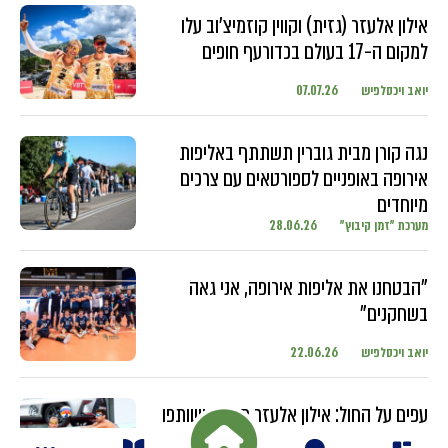
אילון אלעזר (גזית) וקווין קוזמיצ'וב עלו
למקום ה-17 בעולם בכדורעף חופים
יואב ויכסלפיש
07.07.26
נגה קורן מבית גוברין תשתתף באליפות
אירופה באופניים לספורטאים עם צרכים
מיוחדים
מערכת "זמן קיבוץ"
28.06.26
"הבטחנו את אליפות אירופה, אני גאה
בשחקנים"
יואב ויכסלפיש
22.06.26
עפים על החול: אילון אלעזר מגזית ושותפו
מתחרים בטורנירים ברחבי העולם עם