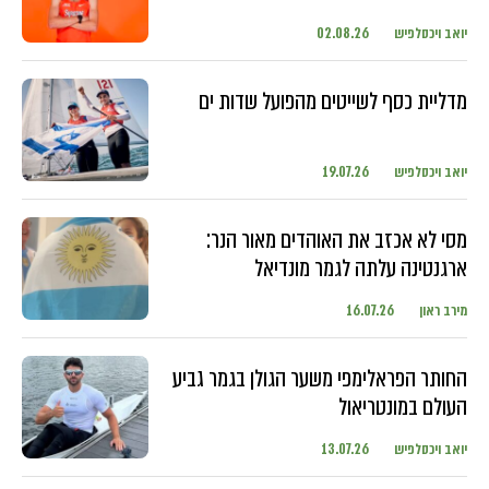
יואב ויכסלפיש
02.08.26
מדליית כסף לשייטים מהפועל שדות ים
יואב ויכסלפיש
19.07.26
מסי לא אכזב את האוהדים מאור הנר:
ארגנטינה עלתה לגמר מונדיאל
מירב ראון
16.07.26
החותר הפראלימפי משער הגולן בגמר גביע
העולם במונטריאול
יואב ויכסלפיש
13.07.26