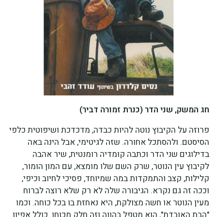
חג המשק, שני הדר (כנרת זמורה דביר)
פרוזה על הקיבוץ נוטה להיות כבדה, מדכדכת ושיפוטית כלפי
הסיסטם. ולהסתכל אחורה. שזה לגיטימי, אבל הינה באה
בדילוגים שני הדר וכתבה קומדיה רומנטית, שיר אהבה
לקיבוץ עין הנוטר, שרק השם שלו מומצא, עם המון הומור,
קלילות, קצב והתמקדות במה שמיוחד, פסיכי לחיוב וכיפי,
וככה זה גם נקרא. הגיבורה שלה לא רק שלא רוצה לברוח
מעין הנוטר או חשה מצולקת, היא נאחזת בו בכל כוחה. וכמו
"הבת האובדת", הוא מטפל בהווה וזה חלק מכוחו. כולל אפיון