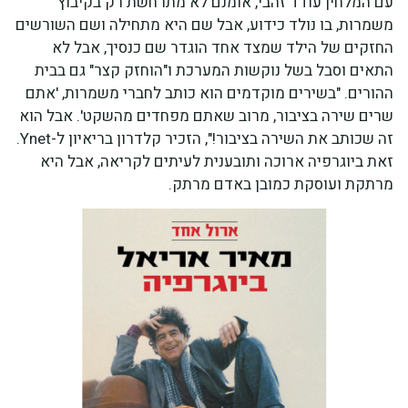
עם המלחין עודד זהבי, אומנם לא מתרחשת רק בקיבוץ
משמרות, בו נולד כידוע, אבל שם היא מתחילה ושם השורשים
החזקים של הילד שמצד אחד הוגדר שם כנסיך, אבל לא
התאים וסבל בשל נוקשות המערכת ו"הוחזק קצר" גם בבית
ההורים. "בשירים מוקדמים הוא כותב לחברי משמרות, 'אתם
שרים שירה בציבור, מרוב שאתם מפחדים מהשקט'. אבל הוא
זה שכותב את השירה בציבור!", הזכיר קלדרון בריאיון ל-Ynet.
זאת ביוגרפיה ארוכה ותובענית לעיתים לקריאה, אבל היא
מרתקת ועוסקת כמובן באדם מרתק.