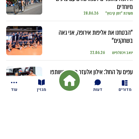
מיוחדים
מערכת "זמן קיבוץ"
28.06.26
"הבטחנו את אליפות אירופה, אני גאה
בשחקנים"
יואב ויכסלפיש
22.06.26
עפים על החול: אילון אלעזר מגזית ושותפו
מתחרים בטורנירים ברחבי העולם עם
השחקנים הבכירים
מדורים
דעות
מגזין
עוד
יואב ויכסלפיש
18.06.26