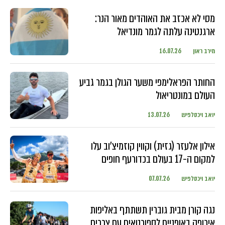
מסי לא אכזב את האוהדים מאור הנר:
ארגנטינה עלתה לגמר מונדיאל
מירב ראון
16.07.26
החותר הפראלימפי משער הגולן בגמר גביע
העולם במונטריאול
יואב ויכסלפיש
13.07.26
אילון אלעזר (גזית) וקווין קוזמיצ'וב עלו
למקום ה-17 בעולם בכדורעף חופים
יואב ויכסלפיש
07.07.26
נגה קורן מבית גוברין תשתתף באליפות
אירופה באופניים לספורטאים עם צרכים