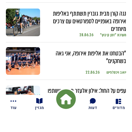
נגה קורן מבית גוברין תשתתף באליפות
אירופה באופניים לספורטאים עם צרכים
מיוחדים
מערכת "זמן קיבוץ"
28.06.26
"הבטחנו את אליפות אירופה, אני גאה
בשחקנים"
יואב ויכסלפיש
22.06.26
עפים על החול: אילון אלעזר מגזית ושותפו
מתחרים בטורנירים ברחבי העולם עם
השחקנים הבכירים
מדורים
דעות
מגזין
עוד
יואב ויכסלפיש
18.06.26