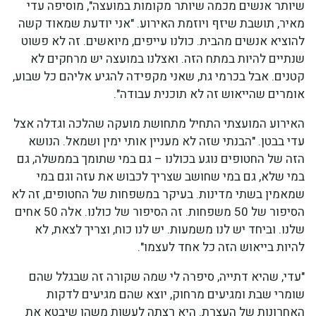
שיותר אנשים מכמה שיותר מקומות במועצה", מוסיפה עדי
מאיר, תושבת שיזף ויוזמת האירוע. "אני יודעת שמאוד קשה
להוציא אנשים מהבית. כולנו עייפים, מיואשים. זה לא פשוט
שנתיים להיות במתח הזה. ואצלנו במועצה יש מרחקים לא
קטנים. אבל בכרמי גת, שאני מקפידה להגיע אליהם כל שבוע,
אומרים שהייאוש זה לא תוכנית עבודה".
האירוע המועצתי התחיל מתחושת מועקה שהלכה וגדלה אצל
עדי בבטן. "הבנתי שזה לא מעניין אותי ימין ושמאל. הנושא
הזה של החטופים נוגע בכולנו – גם במי שתומך בממשלה, גם
במי שלא, גם במי שחושב שצריך לכבוש את עזה וגם במי
שמאמין בשתי מדינות. בעיקר במשפחות של החטופים, זה לא
הסיפור של 50 משפחות. זה הסיפור של כולנו. אלה 50 אחים
שלנו. וביחד יש לנו משמעות. יש לנו כוח, וצריך לצאת, לא
להיות בייאוש הזה כל אחד לעצמו".
"עדי, שהיא דתייה, סיפרה לי שמה שקורה זה שבגלל שהם
שומרי שבת ומגיעים מרחוק, יוצא שהם מגיעים לדקות
האחרונות של העצרת. היא רצתה לעשות משהו שיבטא את