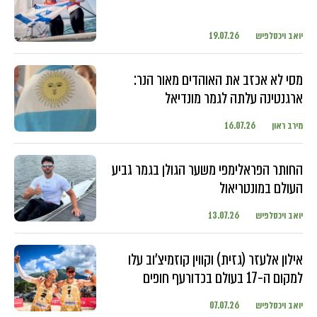
יואב ויכסלפיש
19.07.26
מסי לא אכזב את האוהדים מאור הנר:
ארגנטינה עלתה לגמר מונדיאל
מירב ראון
16.07.26
החותר הפראלימפי משער הגולן בגמר גביע
העולם במונטריאול
יואב ויכסלפיש
13.07.26
אילון אלעזר (גזית) וקווין קוזמיצ'וב עלו
למקום ה-17 בעולם בכדורעף חופים
יואב ויכסלפיש
07.07.26