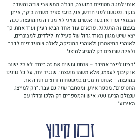
אותי למטה חטופים במועצה, חבר'ה ממשאבי שדה ומשדה
בוקר. נפגשנו לפני חודש, אני, בועז ספיר משדה בוקר, איתן
הבמאי ועוד ארבעה אנשים שאני לא מכירה מהמועצה. ככה
בעצם זה התגלגל. פתאום עוד אחד הביא רעיון ועוד אחת, כך
יצא שיש מגוון מאוד גדול של פעילות. לילדים, למבוגרים,
לאוהבי התיאטרון ולאוהבי המוזיקה, לאלה שמעדיפים לדבר
ולאלה שרוצים רק להגיע למיצג"
"רצינו לייצר אמירה – אנחנו עושים את זה ביחד. לא כל ישוב
או קיבוץ לעצמו, אלא משהו מועצתי. שנגיד יחד, על כל גוונינו
במועצה – אנחנו תומכים במשפחות ורוצים חזרה את
החטופים", מספר איתן. ומסתבר שזה גם עבד. "רק למייצג
שצולם הגיעו 700 איש והמספרים רק הלכו וגדלו עם
האירוע".