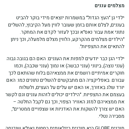
מצלמים עננים
ילדי גן "העץ הגדול" במשמרות יוצאים מידי בוקר להביט
בעננים, לצלם אותם בזמן שעובר לווין מעל הקיבוץ, להשלים
נתוני אמת עבור נאס"א ובכך לעזור לקדם את המחקר.
"הילדים מצלמים מהקרקע, הלווין מצלם מלמעלה, וכך ניתן
להתאים את התצפיות".
ילדי הגן כבר יודעים למפות את העננים: האם הם בגובה גבוה
(ענני נוצה), בינוני (ענני כבשה) או נמוך (ענני שכבה), וכמו
חוקרים אמיתיים רושמים את ממצאיהם בלוח שהותאם לכך
עבורם. באפליקציה הם מתבקשים להשלים נתונים כמו: האם
יורד שלג באזורך, או האם יש עלים על העצים, ולשלוח
בעצמם את התצפיות. "הילדים יכולים לזהות עננים וגם לקשר
את ממצאיהם למזג האוויר הצפוי, וכך גם לקבל החלטה –
האם יש צורך להשקות את האדניות או שצפויים ממטרים",
מסבירה נטלי.
תוכנית GLOBE היא תוכנית בינלאומית בחסות נאס"א שנכנסה