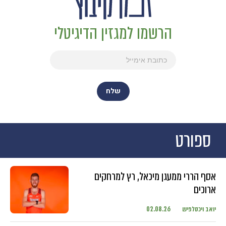
הרשמו למגזין הדיגיטלי
ספורט
אסף הררי ממעגן מיכאל, רץ למרחקים
ארוכים
יואב ויכסלפיש
02.08.26