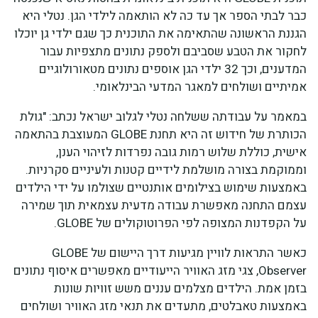
כבר לבתי הספר אך עד כה לא הותאמה לילדי הגן. נטלי היא
הגננת הראשונה שהתאימה את התוכנית כך שגם ילדי גן יוכלו
לחקור את הטבע שסביבם ולספק נתונים מתצפיות עבור
המדענים, וכך 32 ילדי הגן אוספים נתונים מטאורולוגיים
אמיתיים ושולחים למאגר המדעי הבינלאומי.
במאמר על עבודתה ששלחה נטלי לגלוב ישראל נכתב: "גולת
הכותרת של חידוש זה היא תחנת GLOBE המעוצבת בהתאמה
אישית, כוללת שלוש רמות גובה נפרדות לזיהוי הענן,
וממוקמת בצורה מושלמת לידיים קטנות ולעיניים סקרניות.
באמצעות שימוש בצילומים אותנטיים שצולמו על ידי הילדים
עצמם התחנה מאפשרת עבודה מדעית עצמאית תוך שמירה
על הקפדנות המצופה לפי הפרוטוקולים של GLOBE.
כאשר התראות לוויין מגיעות דרך היישום של GLOBE
Observer, צגי מזג האוויר הייעודיים מאפשרים איסוף נתונים
בזמן אמת. הילדים מצלמים עננים משש זוויות שונות
באמצעות טאבלטים, מתעדים את תנאי מזג האוויר ושולחים