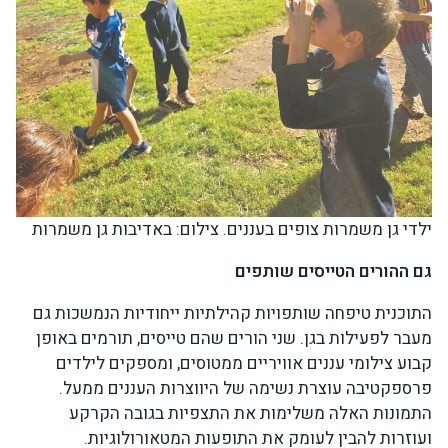
ילדי גן משמרות צופים בעננים. צילום: באדיבות גן משמרות
גם ההורים הטייסים שותפים
התוכנית טיפחה שותפויות קהילתיות ייחודיות הנמשכות גם
מעבר לפעילות בגן. שני הורים שהם טייסים, תורמים באופן
קבוע צילומי עננים אוויריים ממטוסים, ומספקים לילדים
פרספקטיבה עוצרת נשימה של היווצרות העננים ממעל.
התמונות האלה משלימות את התצפיות בגובה הקרקע
ועוזרות להבין לעומק את התופעות המטאורולוגיות.