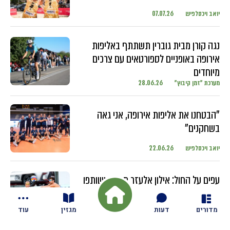
יואב ויכסלפיש
07.07.26
נגה קורן מבית גוברין תשתתף באליפות
אירופה באופניים לספורטאים עם צרכים
מיוחדים
מערכת "זמן קיבוץ"
28.06.26
"הבטחנו את אליפות אירופה, אני גאה
בשחקנים"
יואב ויכסלפיש
22.06.26
עפים על החול: אילון אלעזר מגזית ושותפו
מתחרים בטורנירים ברחבי העולם עם
השחקנים הבכירים
מדורים
דעות
מגזין
עוד
יואב ויכסלפיש
18.06.26