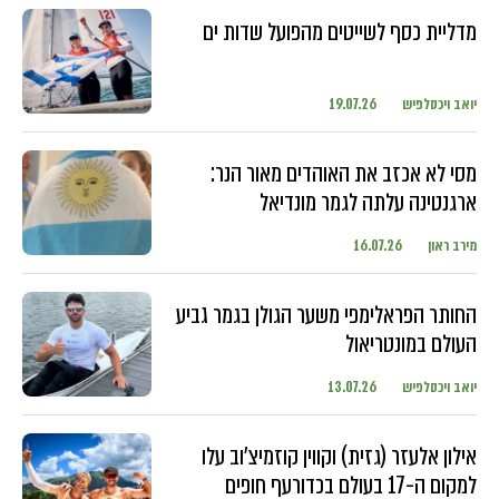
מדליית כסף לשייטים מהפועל שדות ים
יואב ויכסלפיש
19.07.26
מסי לא אכזב את האוהדים מאור הנר:
ארגנטינה עלתה לגמר מונדיאל
מירב ראון
16.07.26
החותר הפראלימפי משער הגולן בגמר גביע
העולם במונטריאול
יואב ויכסלפיש
13.07.26
אילון אלעזר (גזית) וקווין קוזמיצ'וב עלו
למקום ה-17 בעולם בכדורעף חופים