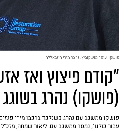
פושקו, עופר מושקוביץ', נרצח מירי חיזבאללה
"קודם פיצוץ ואז אזע
(פושקו) נהרג בשוגג 
פושקו ממשגב עם נהרג כשנלכד ברכבו מירי פגזים ש
עבור כולנו", נמסר ממשגב עם. ליאור שמחה, מזכ"ל 