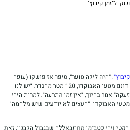
שקו ל"זמן קיבוץ"
קיבוץ"
. "היה לילה סוער", סיפר אז פושקו (עופר
מושקוביץ') ממשגב עם, חקלאי שאחראי על 400 דונם מטעי האבוקדו, 120 מטר מהגדר. "יש לנו
זעקה" אמר בחיוך, "אין זמן התרעה". למרות הירי
מטעי האבוקדו. "העצים לא יודעים שיש מלחמה"
 רקטי וירי כטב"מי מחיזבאללה שבגבול הלבנון, זאת