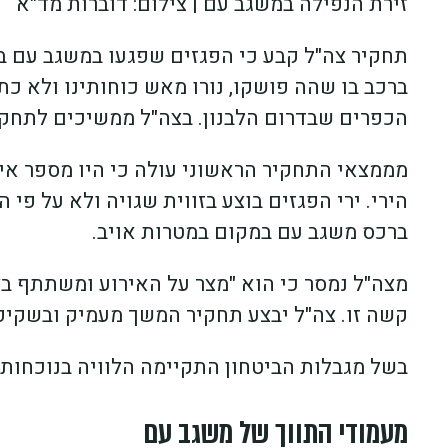
זירת הנפילה במשגב עם | צילום: דוברות מד"א
תחקיר צה"ל קבע כי הפגזים שפגעו במשגב עם בת
ברכב בו שהה פושקו, נורו מאש כוחותינו ולא כתו
הכפרים שבדרום הלבנון. בצה"ל ממשיכים לתחקר
מממצאי התחקיר הראשוני עולה כי היו מספר איר
הירי. ירי הפגזים בוצע בזווית שגויה ולא על פי
ברכס משגב עם במקום במטרות אויב.
מצה"ל נמסר כי הוא "מצר על האירוע ומשתתף 
קשה זו. צה"ל יבצע תחקיר המשך מעמיק ובשקיפו
בשל מגבלות הביטחון התקיימה הלוויה בנוכחות 
מעמודי התווך של משגב עם