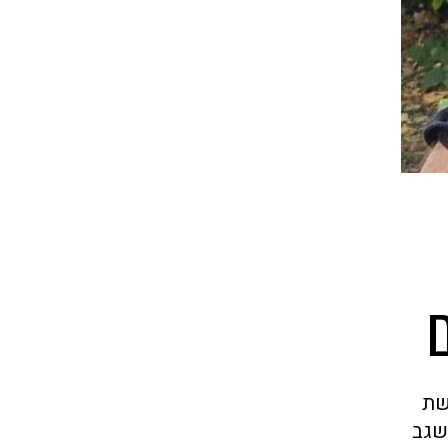
שת
שגב