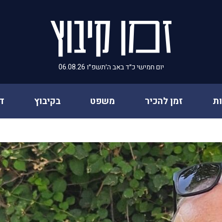
יום חמישי כ״ד באב ה׳תשפ״ו 06.08.26
ת
זמן להכיר
משפט
בקיבוץ
ד