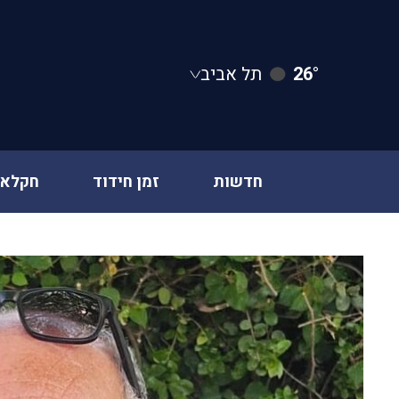
26°
תל אביב
חדשות
זמן חידוד
חקלאו
Ski
t
conten