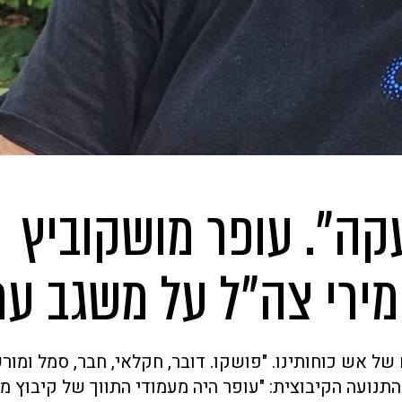
קה". עופר מושקוביץ
מירי צה"ל על משגב עם
ל אש כוחותינו. "פושקו. דובר, חקלאי, חבר, סמל ומור
התנועה הקיבוצית: "עופר היה מעמודי התווך של קיבוץ מ