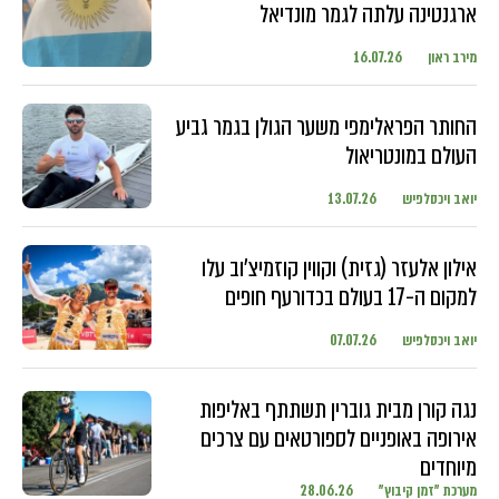
ארגנטינה עלתה לגמר מונדיאל
מירב ראון
16.07.26
החותר הפראלימפי משער הגולן בגמר גביע
העולם במונטריאול
יואב ויכסלפיש
13.07.26
אילון אלעזר (גזית) וקווין קוזמיצ'וב עלו
למקום ה-17 בעולם בכדורעף חופים
יואב ויכסלפיש
07.07.26
נגה קורן מבית גוברין תשתתף באליפות
אירופה באופניים לספורטאים עם צרכים
מיוחדים
מערכת "זמן קיבוץ"
28.06.26