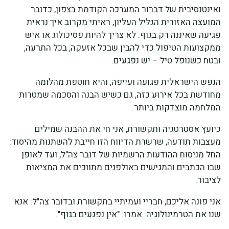
ואינטנסיבית של דברור המערכה הקודמת בצפון, כדובר
המועצה האזורית הגליל העליון, ראיתי מקרוב איך נראית
פגיעה שאיננה רק בגוף. לא צריך להיות פסיכולוג או איש
ממקצועות הטיפול כדי להבין שבכל אזעקה, בכל התרעה,
ובטח כשנופל טיל – יש נפגעים.
הנפש הישראלית פגועה ועייפה, והיא חוטפת מהלומה
מחודשת בכל אירוע כזה, גם כשיש הבנה והסכמה שמטרות
המלחמה מוצדקות ביותר.
כיועץ אסטרטגיה ותקשורת, אני חי את ההבנה שמילים
מעצבות תודעה, שרשרת הדיווח הזו חייבת להשתנות מהיסוד:
החל מניסוח ההודעות הרשמיות של דובר צה"ל, ועד לאופן
שבו הכתבים והמגישים באולפנים מתווכים את המציאות
לציבור.
אני פונה אליכם, חבריי ועמיתיי בתקשורת ובדובר צה"ל: אנא
שנו את הטרמינולוגיה. אמרו: "אין נפגעים בגוף".