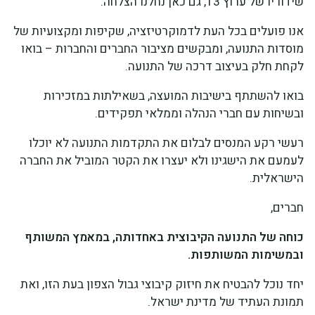
שידוריו של ערוץ 13, גם כאן נחלנו הצלחה.
אנו פועלים בכל העת לדמוקרטיזציה, שקיפות ומקצועיות של
מוסדות התנועה, ומבקשים מציבור החברים והחברות – בואו
לקחת חלק בעיצוב דרכה של התנועה.
בואו להשתתף בישיבות המועצה, בשאילתות במזכירות
ובשיחות עם חברי הנהלה וממלאי תפקידים.
רעשי רקע המנסים לבלום את התקדמות התנועה לא יוכלו
לעמעם את הישגינו ולא יעצרו את הקטר המוביל את החברה
הישראלית.
חברים,
כוחה של התנועה הקיבוצית באחדותה, במאמץ המשותף
ובמשימות המשותפות.
יחד נוכל להבטיח את חיזוק קיבוצי גבול הצפון בעת הזו, ואת
תמונת העתיד של מדינת ישראל.