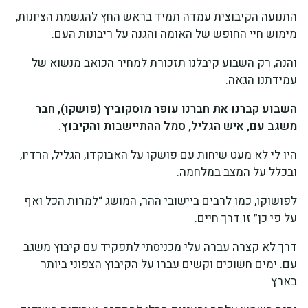
התנועה הקיבוצית עמדה תמיד בראש החץ להגשמת הציונות,
מימוש חיי החופש של האומה והגנה על ריבונות העם.
והנה, רק השבוע קיבלנו תזכורת למחיר הכואב מנשוא של
עמידתנו הגאה.
השבוע קברנו את חברנו עופר מוסקוביץ (פושקו), חבר
משגב עם, איש הגליל, סמל ההתיישבות והקיבוץ.
היו לי לא מעט שיחות עם פושקו על האבוקדו, הגליל, הרדיו,
ובכלל על המצב במלחמה.
לפושוקו, כמו לרבים ביישובי ההר, המושג “למרות הכל ואף
על פי כן” זו דרך חיים.
דרך לא קצרה עברה עלי מכניסתי לתפקיד עם קיבוץ משגב
עם. ימים חשוכים וקשים עברו על הקיבוץ הצפוני ביותר
בארץ.