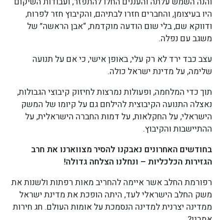
והנה השמש עלתה והעננים החלו להתפזר, ועבודות השיקום
היו בעיצומן, והחברים חזרו לבתיהם, והקיבוץ חזר לפרוח,
ודווקא שם, בלי שום הודעה מוקדמת, “אבן הראשה” של
משגב עם נפלה.
עצב כבד ירד לא רק עלי, באופן אישי, כי אם על תנועה
שלימה, על מדינת ישראל כולה.
תוך כדי המלחמה, ופעולות נמרצות לחיזוק קיבוצי הגבולות,
נאצלה התנועה הקיבוצית להילחם גם על קיומו של המשק
הישראלי, על החקלאות, על דמות החברה הישראלית, על
ההתיישבות והקיבוץ.
בחודשים האחרונים נאבקנו להסיר מצווארנו את חרב
הגזירות הכלכליות – ונחלנו הצלחה גדולה!
רפורמת החלב אשר איימה להחריב מאות רפתות ולשנות את
משק החלב הישראלי לעד, היתה הופכת את מדינת ישראל
ממדינה יצרנית למדינה הנסמכת על אומות העולם. חג חירות
אמרנו?