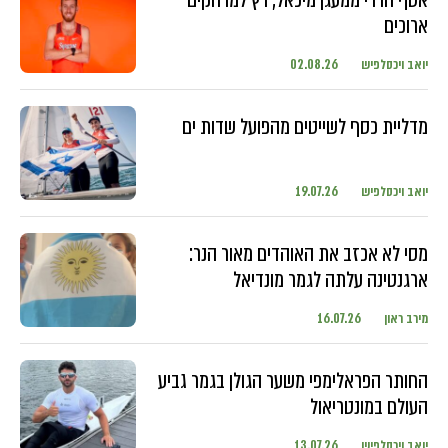
ארוכים
יואב ויכסלפיש
02.08.26
מדליית כסף לשייטים מהפועל שדות ים
יואב ויכסלפיש
19.07.26
מסי לא אכזב את האוהדים מאור הנר:
ארגנטינה עלתה לגמר מונדיאל
מירב ראון
16.07.26
החותר הפראלימפי משער הגולן בגמר גביע
העולם במונטריאול
יואב ויכסלפיש
13.07.26