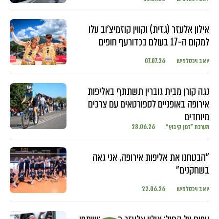
אילון אלעזר (גזית) וקווין קוזמיצ'וב עלו
למקום ה-17 בעולם בכדורעף חופים
יואב ויכסלפיש
07.07.26
נגה קורן מבית גוברין תשתתף באליפות
אירופה באופניים לספורטאים עם צרכים
מיוחדים
מערכת "זמן קיבוץ"
28.06.26
"הבטחנו את אליפות אירופה, אני גאה
בשחקנים"
יואב ויכסלפיש
22.06.26