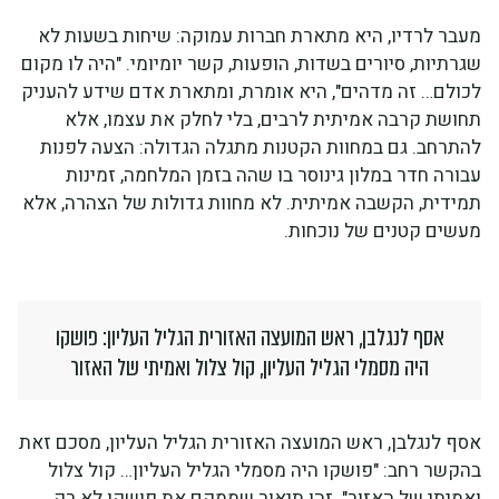
מעבר לרדיו, היא מתארת חברות עמוקה: שיחות בשעות לא
שגרתיות, סיורים בשדות, הופעות, קשר יומיומי. "היה לו מקום
לכולם… זה מדהים", היא אומרת, ומתארת אדם שידע להעניק
תחושת קרבה אמיתית לרבים, בלי לחלק את עצמו, אלא
להתרחב. גם במחוות הקטנות מתגלה הגדולה: הצעה לפנות
עבורה חדר במלון גינוסר בו שהה בזמן המלחמה, זמינות
תמידית, הקשבה אמיתית. לא מחוות גדולות של הצהרה, אלא
מעשים קטנים של נוכחות.
אסף לנגלבן, ראש המועצה האזורית הגליל העליון: פושקו
היה מסמלי הגליל העליון, קול צלול ואמיתי של האזור
אסף לנגלבן, ראש המועצה האזורית הגליל העליון, מסכם זאת
בהקשר רחב: "פושקו היה מסמלי הגליל העליון… קול צלול
ואמיתי של האזור". זהו תיאור שממקם את פושקו לא רק