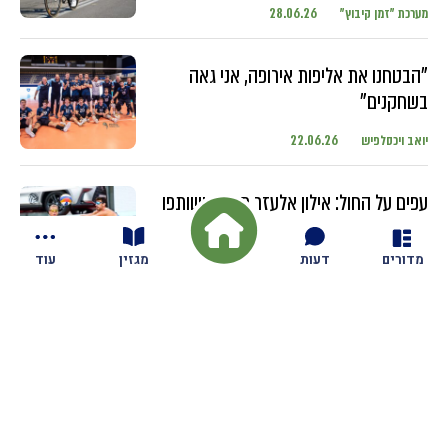
מערכת "זמן קיבוץ"
28.06.26
"הבטחנו את אליפות אירופה, אני גאה
בשחקנים"
יואב ויכסלפיש
22.06.26
עפים על החול: אילון אלעזר מגזית ושותפו
מתחרים בטורנירים ברחבי העולם עם
השחקנים הבכירים
מדורים
דעות
מגזין
עוד
יואב ויכסלפיש
18.06.26