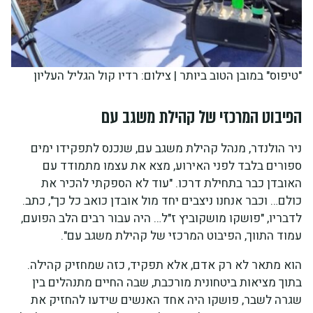
"טיפוס" במובן הטוב ביותר | צילום: רדיו קול הגליל העליון
הפיבוט המרכזי של קהילת משגב עם
ניר הולנדר, מנהל קהילת משגב עם, שנכנס לתפקידו ימים
ספורים בלבד לפני האירוע, מצא את עצמו מתמודד עם
האובדן כבר בתחילת דרכו. "עוד לא הספקתי להכיר את
כולם… וכבר אנחנו ניצבים יחד מול אובדן כואב כל כך", כתב.
לדבריו, "פושקו מושקוביץ ז"ל… היה עבור רבים הלב הפועם,
עמוד התווך, הפיבוט המרכזי של קהילת משגב עם".
הוא מתאר לא רק אדם, אלא תפקיד, כזה שמחזיק קהילה.
בתוך מציאות ביטחונית מורכבת, שבה החיים מתנהלים בין
שגרה לשבר, פושקו היה אחד האנשים שידעו להחזיק את