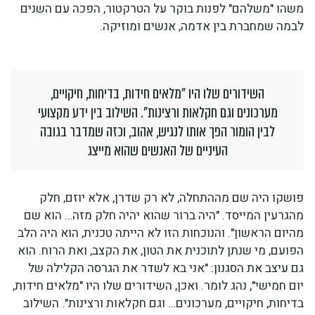
משהו "משלהם" לפנות בוקר על הטרקטור, הפכה עם השנים
לבמה שמחברת בין אדמה, אנשים ומוזיקה.
השידורים שלו היו "מלאים חידות, בדיחות, חיקויים,
מערכונים וגם חקלאות ורצינות". השילוב בין ידע מקצועי
לבין הומור הפך אותו לנגיש, אהוב, וכזה שמדבר בגובה
העיניים של האנשים שהוא מייצג
פושקו היה שם מההתחלה, לא רק שדרן, אלא יוזם, חלק
מהגרעין המייסד. "היה ברור שהוא יהיה חלק מזה… הוא שם
מהיום הראשון". והנוכחות הזו לא הייתה טכנית, הוא היה הלב
הפועם, מי שנתן לתוכנית את הטון, את הקצב, ואת הרוח. הוא
גם עיצב את הסגנון: "אני בא לשדר את הגרסה הקלילה של
יום חמישי", נהג לומר. ואכן, השידורים שלו היו "מלאים חידות,
בדיחות, חיקויים, מערכונים… וגם חקלאות ורצינות". השילוב