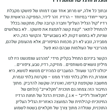
ובתוך כל אלה, יש מרחב אחד שבו דמותו של פושקו מקבלת
ביטוי ייחודי במיוחד – הרדיו. זהר לידר, המפיקה הראשית של
רדיו "קול הגליל העליון" וחברה קרובה שלו, מתקשה בכלל
להתחיל לתאר: "קצת קשה לתמצת את פושקו… לא בשלושים
שניות, לא בחמש דקות, לא בשבועיים". והקושי הזה, היא
מסבירה, נובע לא רק מכמות הסיפורים, אלא מהעומק שלהם,
מהריבוי של העולמות שבהם הוא פעל.
הקשר ביניהם התחיל בקליק מידי: "מהרגע שנפגשנו היו לנו
מיליון נושאים משותפים… מוזיקה, רדיו, טבע, ציפורים…
יכולנו לדבר שעות". המעברים המהירים מנושא לנושא, היא
אומרת, היו חלק בלתי נפרד ממנו – סקרנות בלתי נגמרת,
מחשבה שקופצת קדימה, ואנרגיה שקשה להדביק. מתוך
החיבור הזה צמחה גם תוכנית “חקלאייב” (הלחם של
"חקלאות" ו"לייב" – א.ג.), תוכנית הדגל של תחנת הרדיו
החינוכית-קהילתית של המועצה האזורית הגליל העליון.
התוכנית, שנולדה מתוך צורך של חקלאים בשטח לשמוע