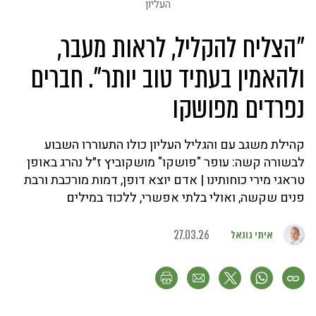
העליון
"הצליח להקליל, לראות מעבר,
ולהאמין בעתיד טוב יותר". חברים
נפרדים מפושקו
קהילת משגב עם והגליל העליון כולו התעוררו השבוע
לבשורה קשה: עופר "פושקו" מושקוביץ ז״ל נהרג באופן
טראגי מירי כוחותינו | אדם יוצא דופן, דמות מורכבת ורבת
פנים שקשה, ואולי בלתי אפשרי, ללכוד במילים
איתי גונאל
27.03.26