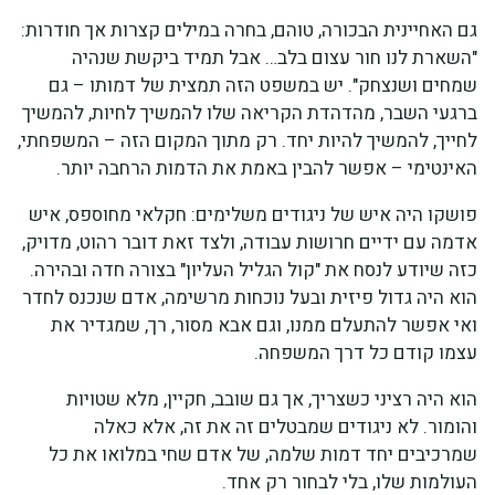
גם האחיינית הבכורה, טוהם, בחרה במילים קצרות אך חודרות:
"השארת לנו חור עצום בלב… אבל תמיד ביקשת שנהיה
שמחים ושנצחק". יש במשפט הזה תמצית של דמותו – גם
ברגעי השבר, מהדהדת הקריאה שלו להמשיך לחיות, להמשיך
לחייך, להמשיך להיות יחד. רק מתוך המקום הזה – המשפחתי,
האינטימי – אפשר להבין באמת את הדמות הרחבה יותר.
פושקו היה איש של ניגודים משלימים: חקלאי מחוספס, איש
אדמה עם ידיים חרושות עבודה, ולצד זאת דובר רהוט, מדויק,
כזה שיודע לנסח את "קול הגליל העליון" בצורה חדה ובהירה.
הוא היה גדול פיזית ובעל נוכחות מרשימה, אדם שנכנס לחדר
ואי אפשר להתעלם ממנו, וגם אבא מסור, רך, שמגדיר את
עצמו קודם כל דרך המשפחה.
הוא היה רציני כשצריך, אך גם שובב, חקיין, מלא שטויות
והומור. לא ניגודים שמבטלים זה את זה, אלא כאלה
שמרכיבים יחד דמות שלמה, של אדם שחי במלואו את כל
העולמות שלו, בלי לבחור רק אחד.