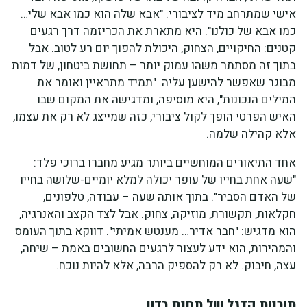
אישי שמתרחב מיד לציבורי: "אבא שלה הוא כמו אבא שלי…
כמו אבא של כולנו". היא מתארת את הכריזמה דרך רגעים
קטנים: החיקויים, הצחוק, היכולת להפוך יום רע לטוב. אבל
בתוך זה מסתתר משהו עמוק יותר – תחושת ביטחון, של דמות
מבוגר שאפשר להישען עליה. "תמיד מתראיין ואומר את
המילים הנכונות", היא מוסיפה, ומדגישה את המקום שבו
האיש הפרטי הופך לקול ציבורי, כזה שמייצג לא רק את עצמו,
אלא קהילה שלמה.
אחד התיאורים המוחשיים ביותר מגיע מחברו ברוכי פלד:
"שעה אחת בחייו של עופר יכולה למלא יומיים-שלושה בחייו
של האדם הסביר". בתוך אותה שעה – עבודה, טלפונים,
חקלאות, תקשורת, מוזיקה, צחוק. אבל לצד הקצב והאנרגיה,
הוא מדגיש: "חבר אדיר… מענטש אמיתי". דווקא בתוך העומס
והמהירות, הוא ידע לעצור לרגעים החשובים באמת – שיחה,
עצה, חיבוק. לא רק להספיק הרבה, אלא להיות נוכח.
תוכנית הדגל של תחנת רדיו