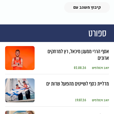
קיבוץ משגב עם
ספורט
אסף הררי ממעגן מיכאל, רץ למרחקים
ארוכים
יואב ויכסלפיש
02.08.26
מדליית כסף לשייטים מהפועל שדות ים
יואב ויכסלפיש
19.07.26