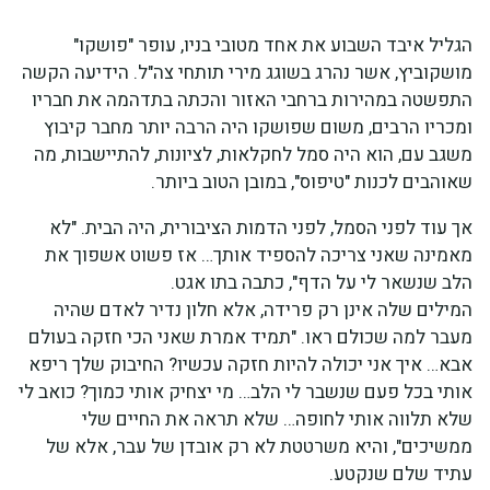
הגליל איבד השבוע את אחד מטובי בניו, עופר "פושקו"
מושקוביץ, אשר נהרג בשוגג מירי תותחי צה"ל. הידיעה הקשה
התפשטה במהירות ברחבי האזור והכתה בתדהמה את חבריו
ומכריו הרבים, משום שפושקו היה הרבה יותר מחבר קיבוץ
משגב עם, הוא היה סמל לחקלאות, לציונות, להתיישבות, מה
שאוהבים לכנות "טיפוס", במובן הטוב ביותר.
אך עוד לפני הסמל, לפני הדמות הציבורית, היה הבית. "לא
מאמינה שאני צריכה להספיד אותך… אז פשוט אשפוך את
הלב שנשאר לי על הדף", כתבה בתו אגט.
המילים שלה אינן רק פרידה, אלא חלון נדיר לאדם שהיה
מעבר למה שכולם ראו. "תמיד אמרת שאני הכי חזקה בעולם
אבא… איך אני יכולה להיות חזקה עכשיו? החיבוק שלך ריפא
אותי בכל פעם שנשבר לי הלב… מי יצחיק אותי כמוך? כואב לי
שלא תלווה אותי לחופה… שלא תראה את החיים שלי
ממשיכים", והיא משרטטת לא רק אובדן של עבר, אלא של
עתיד שלם שנקטע.