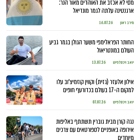
מסי לא אכזב את האוהדים מאור הנר:
ארגנטינה עלתה לגמר מונדיאל
מירב ראון
16.07.26
החותר הפראלימפי משער הגולן בגמר גביע
העולם במונטריאול
יואב ויכסלפיש
13.07.26
אילון אלעזר (גזית) וקווין קוזמיצ'וב עלו
למקום ה-17 בעולם בכדורעף חופים
יואב ויכסלפיש
07.07.26
נגה קורן מבית גוברין תשתתף באליפות
אירופה באופניים לספורטאים עם צרכים
מיוחדים