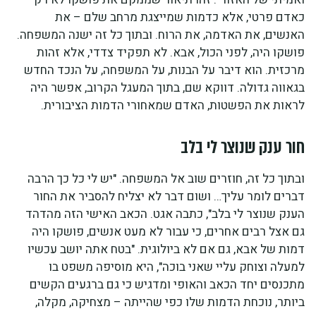
כאדם פרטי, אלא כדמות שמייצגת מרחב שלם – את
האנשים, את האדמה, את הרוח. ובתוך כל זה ישנה המשפחה.
פושקו היה, לפני הכול, אבא. לא תפקיד צדדי, אלא זהות
מרכזית. הוא דיבר על הבנות, על המשפחה, על הנכד החדש
בגאווה גדולה. דווקא שם, בתוך המעגל הקרוב, אפשר היה
לראות את הפשטות, האדם שמאחורי הדמות הציבורית.
חור ענק שנוצר לי בלב
ובתוך כל זה, חוזרים שוב אל המשפחה. "יש לי כל כך הרבה
דברים לומר עליך… ושום דבר לא יצליח להסביר את החור
הענק שנוצר לי בלב", כתבה אגט. הכאב האישי הזה מהדהד
גם אצל רבים אחרים, כי עבור לא מעט אנשים, פושקו היה
דמות של אבא, גם אם לא ביולוגית. "בטח אתה יושב עכשיו
למעלה וצוחק עליי שאני בוכה", היא מוסיפה משפט בו
מתכנסים יחד הכאב והאופי ומדגיש כי גם ברגעים הקשים
ביותר, נוכחת הדמות שלו כפי שהייתה – מצחיקה, מקלה,