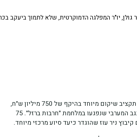
גולן, יו"ר המפלגה הדמוקרטית, שלא לתמוך ביעקב בכר
בשבוע שעבר (11.8.25) הודיעה קק"ל על אישור תקציב שיקום מיוחד בהיקף של 750 מיליון ש"ח,
המיועד לשיקום ופיתוח יישובי הצפון ויישובי הנגב המערבי שנפגעו במלחמת "חרבות ברזל". 75
קיבוץ ניר עוז שהוגדר כיעד סיוע מרכזי מיוחד.