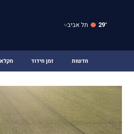
29°
תל אביב
חדשות
זמן חידוד
חקלאו
Ski
t
conten