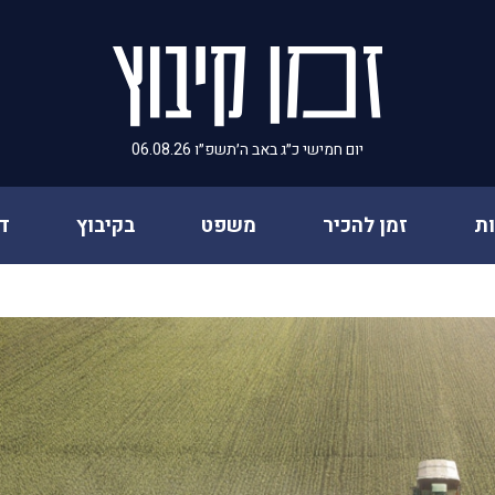
יום חמישי כ״ג באב ה׳תשפ״ו 06.08.26
ת
זמן להכיר
משפט
בקיבוץ
ד