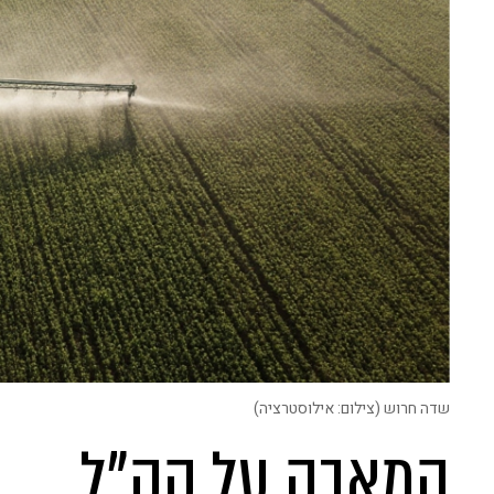
שדה חרוש (צילום: אילוסטרציה)
המאבק על קק"ל