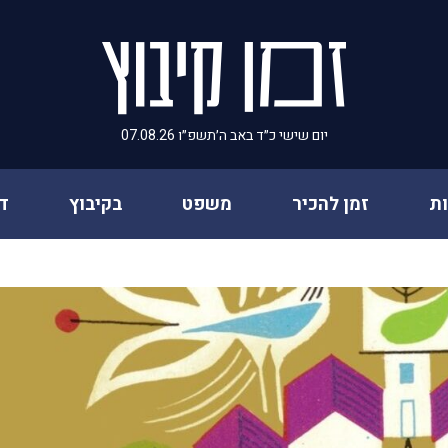
יום שישי כ״ד באב ה׳תשפ״ו 07.08.26
ת
זמן להכיר
משפט
בקיבוץ
ד