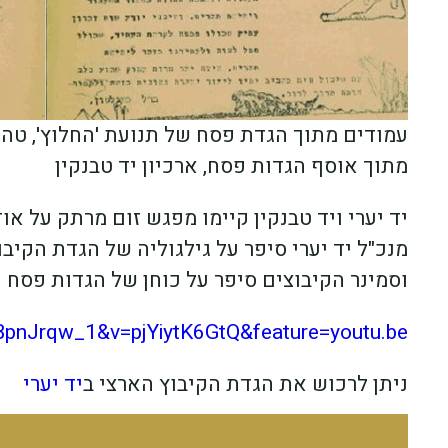
עמודים מתוך הגדת פסח של תנועת 'החלוץ', טהר
מתוך אוסף הגדות פסח, ארכיון יד טבנקין
יד יערי ויד טבנקין קיימו מפגש זום מרתק על או
מנכ"ל יד יערי סיפר על גילגוליה של הגדת הקיבוץ
וסמינר הקיבוצים סיפר על כוחן של הגדות פסח ק
BpnJrqw_1&v=pjYiytK6GtQ&feature=youtu.be
ניתן לרכוש את הגדת הקיבוץ הארצי ב
יד יערי