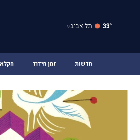
33°
תל אביב
חדשות
זמן חידוד
חקלאו
Ski
t
conten