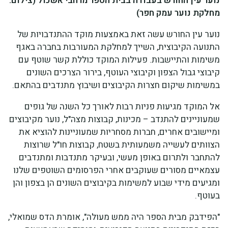
נוער עין החורש בעבודה בבית הספר מרחבי אשכול (צילום:
מחלקת נוער עמק חפר)
נוער עין החורש עשה זאת באמצעות מוקד ההתנדבויות של
התנועה הקיבוצית, השייך למחלקת המעורבות בחברה באגף
משימות והתיישבות. פעילות המוקד כוללת קשר שוטף עם
קיבוצי גבול הצפון וקיבוצי העוטף, בירור הצרכים השונים
במשימות שיקום חצרות הקיבוצים ושיבוץ מתנדבים בהתאם.
אל המוקד מגיעות פניות רבות לאורך כל השנה של גופים
שמעוניינים להתנדב – מכינות, קבוצות מצה"ל, נוער מקיבוצים
ומיישובים אחרים, חברות מסחריות שמעוניינות להוציא את
הצוותים לעשייה משמעותית בשטח, קבוצות חו"ל שרוצות
להתחבר ולתרום באופן מעשי, ובעיקר מתנדבות ומתנדבים
עצמאיים מסורים שעוקבים אחרי הפרסומים השוטפים שלנו
ומגיעים מידי שבוע למשימות בקיבוצים השונים הן בצפון והן
בעוטף.
"הפידבק מבית הספר היה ממש מעולה", אומרת הדס שמואלי,