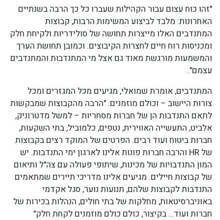
"זהו כוח עצום עבור הקהילות שעברו כל כך הרבה בשנתיים
האחרונות: מלבד לביצוע המשימות הרבות, קבוצות
המתנדבים האלו מייצרות תחושה של סולידריות ולקיחת חלק
ומכניסות רוח חיים לחצרות הקיבוצים. וכמובן תחושת הערך
והמשמעות מורגשת מאוד גם אצל מי המתנדבות והמתנדבים
עצמם".
המתנדבים, אומרת שמואלי, מגיעים מכל המגזרים ומכל
צורות היישוב – וכולם מוזמנים. "הרבה מהקבוצות שמבקשות
לתאם התנדבות הן של חברות מסחריות – למשל מדטרוניק,
אלביט, התעשייה האווירית, נטפים, כלמוביל, בתי השקעות,
חברות ביטוח ועוד רבים. הפרטים של המוקד רצים בקבוצות
של HR והרבה חברות פונות אלינו לארגון ימי התנדבות. יש
המון התנדבויות של מכינות, שיתופי פעולה עם צה"ל ותיאום
של קבוצות חיילים. מגיעים אלינו מדריכי תיירים שמתאמים
התנדבות לקבוצות שלהם, תנועות נוער, סגל אקדמי
באוניברסיטאות, מחלקות של בתי חולים, הנהלות בכירות של
חברות ועוד… בקיצור, כולם כולם מוזמנים לקחת חלק"