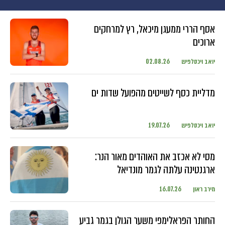
אסף הררי ממעגן מיכאל, רץ למרחקים
ארוכים
יואב ויכסלפיש
02.08.26
מדליית כסף לשייטים מהפועל שדות ים
יואב ויכסלפיש
19.07.26
מסי לא אכזב את האוהדים מאור הנר:
ארגנטינה עלתה לגמר מונדיאל
מירב ראון
16.07.26
החותר הפראלימפי משער הגולן בגמר גביע