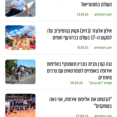
העולם במונטריאול
יואב ויכסלפיש
13.07.26
אילון אלעזר (גזית) וקווין קוזמיצ'וב עלו
למקום ה-17 בעולם בכדורעף חופים
יואב ויכסלפיש
07.07.26
נגה קורן מבית גוברין תשתתף באליפות
אירופה באופניים לספורטאים עם צרכים
מיוחדים
מערכת "זמן קיבוץ"
28.06.26
"הבטחנו את אליפות אירופה, אני גאה
בשחקנים"
יואב ויכסלפיש
22.06.26