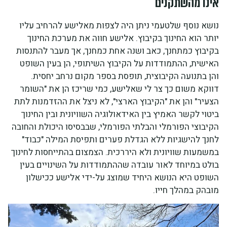
אינו מהשתקנים
נושא נוסף שלטעמי ניתן היה לצפות מאלישע להרחיב עליו
יותר הוא החינוך בקיבוץ. אלישע חווה את מערכת החינוך
בקיבוץ כמתחנך, כאב ושנה אחת כמחנך, אך מעבר להתנסות
האישית, ההתמודדות על הקיבוץ השיתופי, הן בעין השופט
והן בתנועה הקיבוצית, תופסת בספר מקום נרחב יחסית.
דווקא משום כך צר לי שאלישע, כמי שריכז הן את "השומר
הצעיר" והן את "הקיבוץ הארצי", לא ניצל את ההזדמנות לתת
ביטוי לקשר האמיץ בין האידאולוגיה השוויונית ובין החינוך
הקיבוצי הפורמלי והבלתי הפורמלי, שבבסיסו היכולת והחובה
לחנך להישגיות ללא הגדלת פערים ותפיסת המילה "כבוד"
במשמעות שוויונית ולא היררכית. הצמצום בהתייחסות לחינוך
בולט במיוחד לאור עובדה שההתמודדות על השינויים בעין
השופט היא הנושא היחיד שמוצג על-ידי אלישע ככישלון
מובהק במהלך חייו.