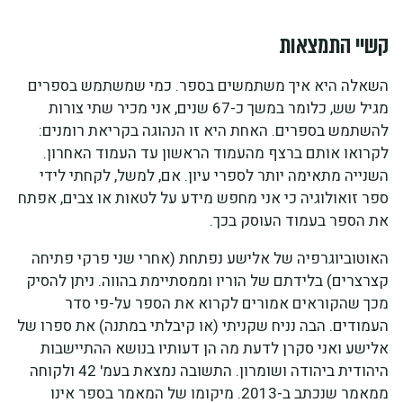
קשיי
התמצאות
השאלה היא איך משתמשים בספר. כמי שמשתמש בספרים
מגיל שש, כלומר במשך כ-67 שנים, אני מכיר שתי צורות
להשתמש בספרים. האחת היא זו הנהוגה בקריאת רומנים:
לקרואו אותם ברצף מהעמוד הראשון עד העמוד האחרון.
השנייה מתאימה יותר לספרי עיון. אם, למשל, לקחתי לידי
ספר זואולוגיה כי אני מחפש מידע על לטאות או צבים, אפתח
את הספר בעמוד העוסק בכך.
האוטוביוגרפיה של אלישע נפתחת (אחרי שני פרקי פתיחה
קצרצרים) בלידתם של הוריו וממסתיימת בהווה. ניתן להסיק
מכך שהקוראים אמורים לקרוא את הספר על-פי סדר
העמודים. הבה נניח שקניתי (או קיבלתי במתנה) את ספרו של
אלישע ואני סקרן לדעת מה הן דעותיו בנושא ההתיישבות
היהודית ביהודה ושומרון. התשובה נמצאת בעמ' 42 ולקוחה
ממאמר שנכתב ב-2013. מיקומו של המאמר בספר אינו