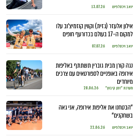
יואב ויכסלפיש
13.07.26
אילון אלעזר (גזית) וקווין קוזמיצ'וב עלו
למקום ה-17 בעולם בכדורעף חופים
יואב ויכסלפיש
07.07.26
נגה קורן מבית גוברין תשתתף באליפות
אירופה באופניים לספורטאים עם צרכים
מיוחדים
מערכת "זמן קיבוץ"
28.06.26
"הבטחנו את אליפות אירופה, אני גאה
בשחקנים"
יואב ויכסלפיש
22.06.26