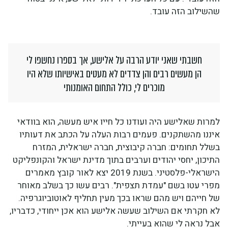
שהשילוב הזה עובד.
חשבתי שאני יודע הרבה על אלישע, אך בספרו נחשפו לי
הן מעשים רבים והן צדדים לא מעטים באישיותו שלא היו
מוכרים לי, כולל התחום האומנותי
למרות שאלישע היה ועודנו כל חייו איש מעשה, הוא בוודאי
איננו מהשתקנים. פעמים רבות העלה על הכתב את דעותיו
בשלל תחומים: חברה קיבוצית, חברה ישראלית, המזרח
התיכון, יחסי יהודים וערבים בתוך מדינת ישראל והקונפליקט
הישראלי-פלסטיני. בשנת 2019 יצא לאור קובץ מאמרים
מפרי עטו בשם "עמדת תצפית". רבים עשו כך בשלב מאוחר
של חייהם ויש מהם שראו בכך מעין תחליף לאוטוביוגרפיה.
לא חקרתי אם השילוב שעשה אלישע הוא אכן ייחודי, כדבריו,
אבל נראה לי שהוא בעייתי.