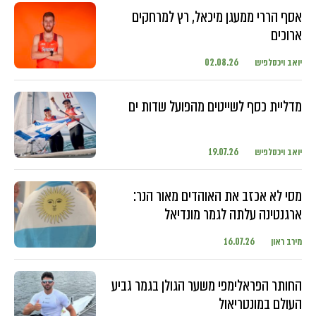
אסף הררי ממעגן מיכאל, רץ למרחקים
ארוכים
יואב ויכסלפיש
02.08.26
מדליית כסף לשייטים מהפועל שדות ים
יואב ויכסלפיש
19.07.26
מסי לא אכזב את האוהדים מאור הנר:
ארגנטינה עלתה לגמר מונדיאל
מירב ראון
16.07.26
החותר הפראלימפי משער הגולן בגמר גביע
העולם במונטריאול