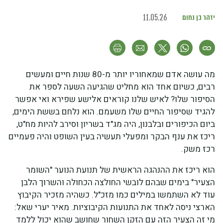
יזהר בן נחום
11.05.26
מה עושה אדם שמאחוריו יותר מ-80 שנות חיים ומעשים
רבים, כשיום אחד הוא מחליט שהגיעה השעה לספר את
הסיפור שלו? לאיש שלנו קוראים אלישע שפירא ואי אפשר
להגיד שסיפור החיים שלו משעמם. הוא נלחם בששת הימים,
ביום הכיפורים ובלבנון, היה מג"ד בשריון וסירב להיות מח"ט,
ריכז את ענף הבקר ומפעלי תעשיה בעין השופט והיה פעמיים
רכז משק.
הוא ריכז את ההנהגה הראשית של תנועת הנוער "השומר
הצעיר" בימים שבהם לובשי החולצה הכחולה והשרוך הלבן
עוד לא השתמשו במילים כמו מזכ"ל. כשהיה מזכיר הקיבוץ
הארצי ניסה לאחד את התנועות הקיבוציות. מאיר יערי שאל:
מי זה הצעיר הזה עם הזקן השחור שחושב שהוא יכול ללמד