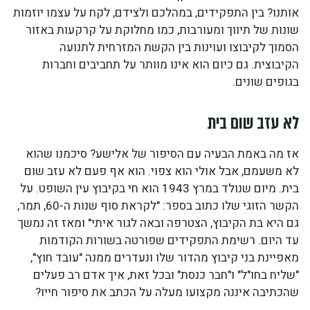
אותנו? בין התפקידים, במהלכם ולצידם, לקח על עצמו יוזמות
שונות של תיווך ומעורבות, כמו מחלוקת על קרקעות באזור
הסמוך לקיבוצו ועוינות בין הקשת המזרחית לתנועה
הקיבוצית. גם כיום הוא אינו מוותר על תחביבים וחברות
בגופים שונים.
לא עזב שום בית
אז מה באמת הבעיה עם הסיפור של אלישע? סיכמנו שהוא
לא משעמם, אבל אולי הוא צפוי. הוא אף פעם לא עזב שום
בית. מיום שנולד במרץ 1943 הוא חי בקיבוץ עין השופט. על
הקשר הזוגי שלו כתוב בספר: "לקראת סוף שנות ה-60, תמר,
גם היא בת הקיבוץ, הצטרפה ובאה לגור איתי" ומאז זה נמשך
עד היום. רשימת התפקידים שפורטה בשורות הקודמות
מאפיינת בני קיבוץ מהדור שלו ונעדרים ממנה "עובד חוץ",
"שליח בחו"ל" ו"חבר כנסת" ובכל זאת, איך אדם רב פעלים
שהכתיבה איננה מקצועו מעלה על הכתב את סיפור חייו?