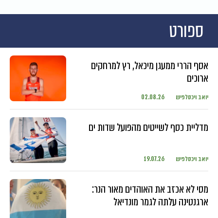
ספורט
אסף הררי ממעגן מיכאל, רץ למרחקים
ארוכים
יואב ויכסלפיש
02.08.26
מדליית כסף לשייטים מהפועל שדות ים
יואב ויכסלפיש
19.07.26
מסי לא אכזב את האוהדים מאור הנר:
ארגנטינה עלתה לגמר מונדיאל