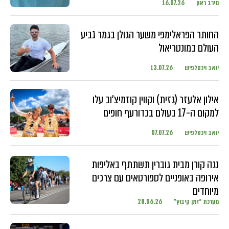
מירב ראון
16.07.26
החותר הפראלימפי משער הגולן בגמר גביע
העולם במונטריאול
יואב ויכסלפיש
13.07.26
אילון אלעזר (גזית) וקווין קוזמיצ'וב עלו
למקום ה-17 בעולם בכדורעף חופים
יואב ויכסלפיש
07.07.26
נגה קורן מבית גוברין תשתתף באליפות
אירופה באופניים לספורטאים עם צרכים
מיוחדים
מערכת "זמן קיבוץ"
28.06.26