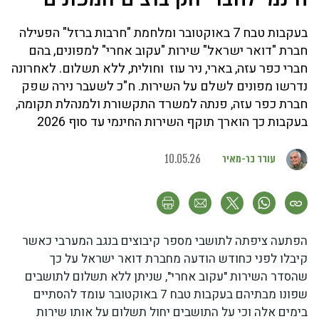
בעקבות טבח 7 באוקטובר ומלחמת "חרבות ברזל" הפעילה
חברת "דואר ישראל" שירות "עקוב אחרי" למפונים, בהם
חברי כפר עזה, בארי, ניר עוז וחולית, ללא תשלום. לאחרונה
נדרשו מפונים לשלם על השירות. ח"כ לשעבר נירה שפק
חברת כפר עזה, פנתה למשרד התקשורת ולמנהלת תקומה,
בעקבות כך הוארך תוקף השירות החינמי עד סוף 2026
עודד בר-מאיר
10.05.26
הפתעה ציפתה לתושבי מספר קיבוצים בנגב המערבי כאשר
קיבלו לפני כחודש הודעה מחברת דואר ישראל על כך
שהסדר השירות "עקוב אחרי", שניתן ללא תשלום לתושבים
שפונו מבתיהם בעקבות טבח 7 באוקטובר עומד להסתיים
בימים אלה וכי על התושבים יחול תשלום על אותו שירות