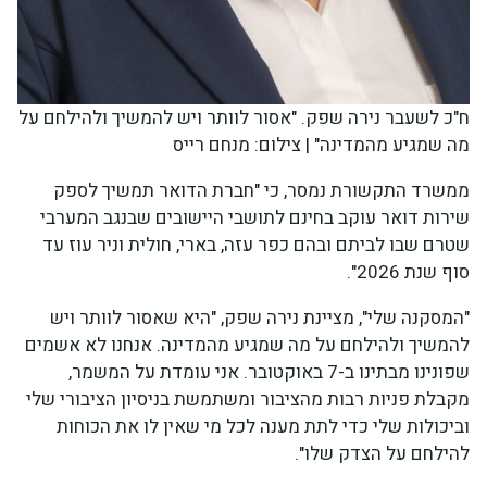
ח"כ לשעבר נירה שפק. "אסור לוותר ויש להמשיך ולהילחם על
מה שמגיע מהמדינה" | צילום: מנחם רייס
ממשרד התקשורת נמסר, כי "חברת הדואר תמשיך לספק
שירות דואר עוקב בחינם לתושבי היישובים שבנגב המערבי
שטרם שבו לביתם ובהם כפר עזה, בארי, חולית וניר עוז עד
סוף שנת 2026".
"המסקנה שלי", מציינת נירה שפק, "היא שאסור לוותר ויש
להמשיך ולהילחם על מה שמגיע מהמדינה. אנחנו לא אשמים
שפונינו מבתינו ב-7 באוקטובר. אני עומדת על המשמר,
מקבלת פניות רבות מהציבור ומשתמשת בניסיון הציבורי שלי
וביכולות שלי כדי לתת מענה לכל מי שאין לו את הכוחות
להילחם על הצדק שלו".