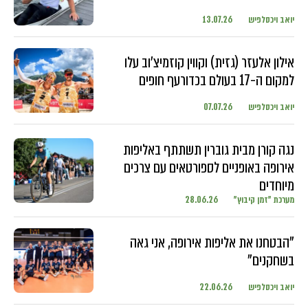
יואב ויכסלפיש
13.07.26
אילון אלעזר (גזית) וקווין קוזמיצ'וב עלו
למקום ה-17 בעולם בכדורעף חופים
יואב ויכסלפיש
07.07.26
נגה קורן מבית גוברין תשתתף באליפות
אירופה באופניים לספורטאים עם צרכים
מיוחדים
מערכת "זמן קיבוץ"
28.06.26
"הבטחנו את אליפות אירופה, אני גאה
בשחקנים"
יואב ויכסלפיש
22.06.26