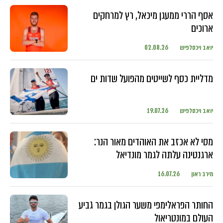
אסף הררי ממעגן מיכאל, רץ למרחקים
ארוכים
יואב ויכסלפיש
02.08.26
מדליית כסף לשייטים מהפועל שדות ים
יואב ויכסלפיש
19.07.26
מסי לא אכזב את האוהדים מאור הנר:
ארגנטינה עלתה לגמר מונדיאל
מירב ראון
16.07.26
החותר הפראלימפי משער הגולן בגמר גביע
העולם במונטריאול