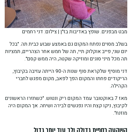
מבט מבפנים. שופץ באדיבות בז"ן | צילום: דני רחמים
בשלב מסוים נפתח המקום גם באמצע שבוע כבית תה. "בכל
יום שני, פייב אוקלוק תיי, תה של חמש אחר הצהריים, תמציות
תה מכל מיני סוגים ומוזיקה שקטה, היה ממש קסם".
דני מוסיף שלקראת סוף שנות ה-90 הייתה עזיבה בקיבוץ,
הריקודים פחתו והמקום הפך לפאב, מקום מפגש לחברי
הקהילה.
מאז 7 באוקטובר עמד המקום ריק ונטוש. "כשחזרו הראשונים
לקיבוץ, ניקו קצת והיו נפגשים לבירה ושיחה. אך המקום היה
מוזנח".
השקעה כספית גדולה ולב עוד יותר גדול