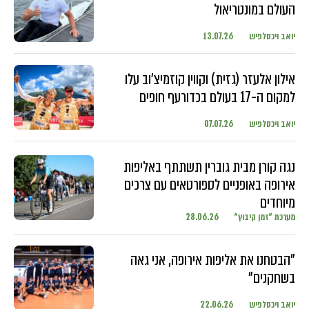
העולם במונטריאול
יואב ויכסלפיש
13.07.26
אילון אלעזר (גזית) וקווין קוזמיצ'וב עלו
למקום ה-17 בעולם בכדורעף חופים
יואב ויכסלפיש
07.07.26
נגה קורן מבית גוברין תשתתף באליפות
אירופה באופניים לספורטאים עם צרכים
מיוחדים
מערכת "זמן קיבוץ"
28.06.26
"הבטחנו את אליפות אירופה, אני גאה
בשחקנים"
יואב ויכסלפיש
22.06.26