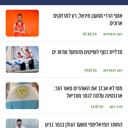
אסף הררי ממעגן מיכאל, רץ למרחקים
ארוכים
יואב ויכסלפיש
02.08.26
מדליית כסף לשייטים מהפועל שדות ים
יואב ויכסלפיש
19.07.26
מסי לא אכזב את האוהדים מאור הנר:
ארגנטינה עלתה לגמר מונדיאל
מירב ראון
16.07.26
החותר הפראלימפי משער הגולן בגמר גביע