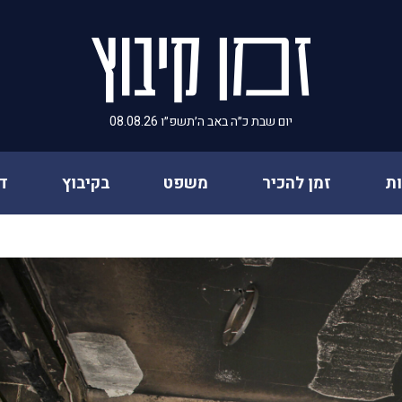
יום שבת כ״ה באב ה׳תשפ״ו 08.08.26
ת
זמן להכיר
משפט
בקיבוץ
ד