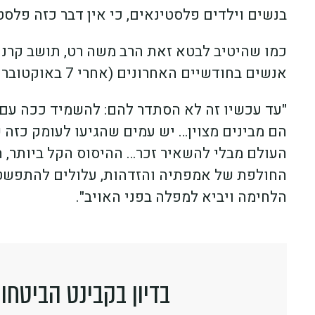
בנשים וילדים פלסטינאים, כי אין דבר כזה פלס
כמו שהיטיב לבטא זאת הרב משה רט, תושב קרני 
אנשים בחודשיים האחרונים (אחרי 7 באוקטובר י.ל), מבינים סוף-סוף את מצוות מחיית זכר עמלק.
"עד עכשיו זה לא הסתדר להם: להשמיד ככה עם ש
הם מבינים מצוין… יש עמים שהגיעו לעומק כזה 
העולם מבלי להשאיר זכר… ההיסוס הקל ביותר, ה
החולפת של אמפתיה והזדהות, עלולים להתפשט 
הלחימה ויביא למפלה בפני האויב".
בדיון בקבינט הביטחו