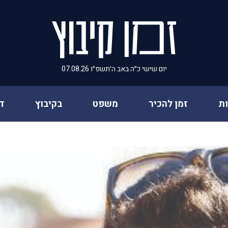
יום שישי כ״ה באב ה׳תשפ״ו 07.08.26
ת
זמן להכיר
משפט
בקיבוץ
ד