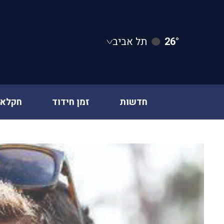
26°
תל אביב
חדשות
זמן חידוד
חקלאו
Ski
t
conten