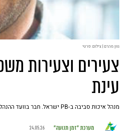
גוון מהרם | צילום: פרטי
עינת
מנהל איכות סביבה ב-PB ישראל. חבר בוועד ההנהלה ויו"ר ועדת תכנון בקיבוץ
מערכת "זמן תנועה"
24.05.26