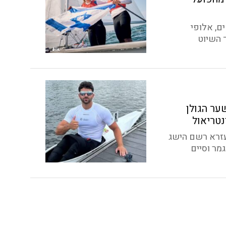
ם, אלופי
 השיוט
ער הגולן
נטריאול
עזרא רשם הישג
מר וסיים
ן תשתתף