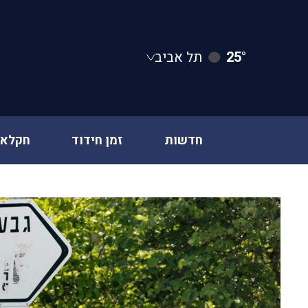
25°
תל אביב
חדשות
זמן חידוד
חקלאו
Ski
t
conten