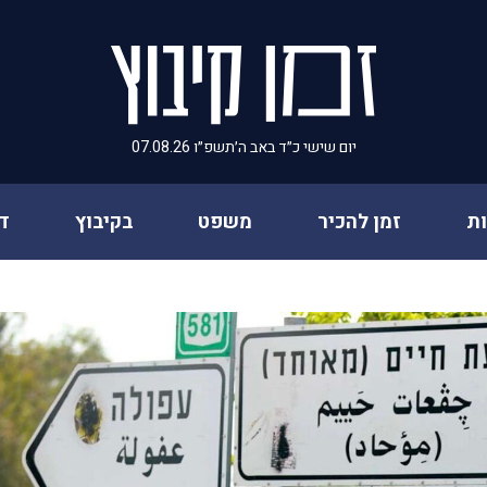
יום שישי כ״ד באב ה׳תשפ״ו 07.08.26
ת
זמן להכיר
משפט
בקיבוץ
ד