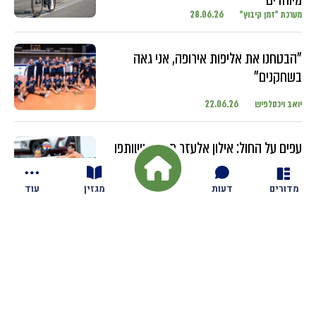
מערכת "זמן קיבוץ"
28.06.26
"הבטחנו את אליפות אירופה, אני גאה
בשחקנים"
יואב ויכסלפיש
22.06.26
עפים על החול: אילון אלעזר מגזית ושותפו
מתחרים בטורנירים ברחבי העולם עם
השחקנים הבכירים
מדורים
דעות
מגזין
עוד
יואב ויכסלפיש
18.06.26