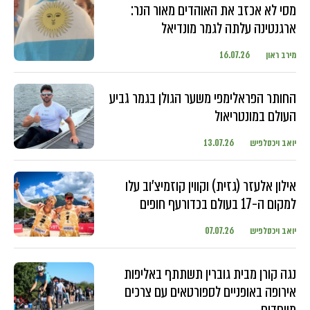
מסי לא אכזב את האוהדים מאור הנר:
ארגנטינה עלתה לגמר מונדיאל
מירב ראון
16.07.26
החותר הפראלימפי משער הגולן בגמר גביע
העולם במונטריאול
יואב ויכסלפיש
13.07.26
אילון אלעזר (גזית) וקווין קוזמיצ'וב עלו
למקום ה-17 בעולם בכדורעף חופים
יואב ויכסלפיש
07.07.26
נגה קורן מבית גוברין תשתתף באליפות
אירופה באופניים לספורטאים עם צרכים
מיוחדים