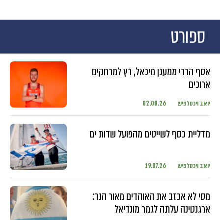
ספורט
אסף הררי ממעגן מיכאל, רץ למרחקים
ארוכים
יואב ויכסלפיש
02.08.26
מדליית כסף לשייטים מהפועל שדות ים
יואב ויכסלפיש
19.07.26
מסי לא אכזב את האוהדים מאור הנר:
ארגנטינה עלתה לגמר מונדיאל