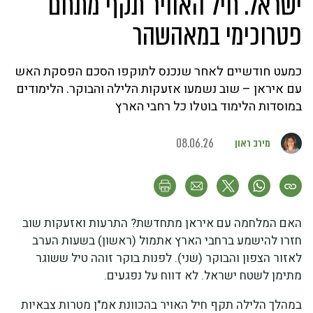
ישראל. חיל האוויר תקף מתחם
פטרוכימי במאהשהר
כמעט חודשיים לאחר שנכנס לתוקפו הסכם הפסקת האש
עם איראן – שוב נשמעו אזעקות הלילה והבוקר. הלימודים
במוסדות הלימוד בוטלו כל רחבי הארץ
מירב ראון
08.06.26
האם המלחמה עם איראן מתחדשת? התרעות ואזעקות שוב
חזרו להישמע ברחבי הארץ אתמול (ראשון) בשעות הערב
לאזור הצפון והבוקר (שני). לפנות בוקר זוהה טיל ששוגר
מתימן לשטח ישראל. לא דווח על נפגעים.
במהלך הלילה תקף חיל האויר בהכוונת אמ"ן מטרות צבאיות