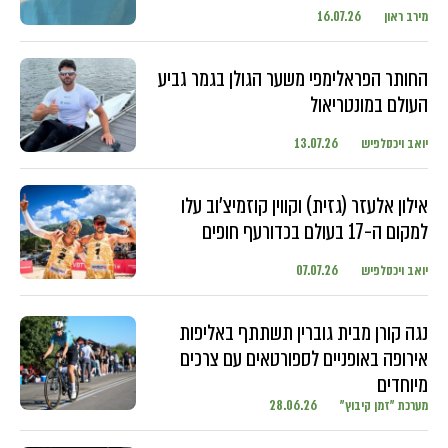
מירב ראון
16.07.26
החותר הפראלימפי משער הגולן בגמר גביע
העולם במונטריאול
יואב ויכסלפיש
13.07.26
אילון אלעזר (גזית) וקווין קוזמיצ'וב עלו
למקום ה-17 בעולם בכדורעף חופים
יואב ויכסלפיש
07.07.26
נגה קורן מבית גוברין תשתתף באליפות
אירופה באופניים לספורטאים עם צרכים
מיוחדים
מערכת "זמן קיבוץ"
28.06.26