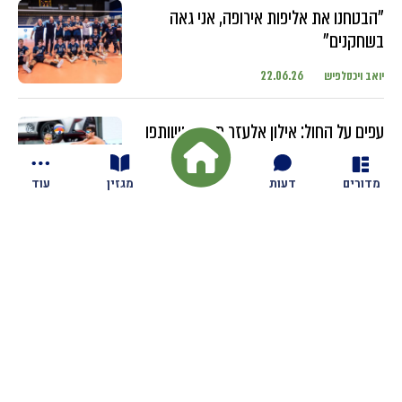
"הבטחנו את אליפות אירופה, אני גאה
בשחקנים"
יואב ויכסלפיש
22.06.26
עפים על החול: אילון אלעזר מגזית ושותפו
מתחרים בטורנירים ברחבי העולם עם
השחקנים הבכירים
מדורים
דעות
מגזין
עוד
יואב ויכסלפיש
18.06.26
חדשות
בקיבוץ