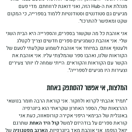
מנהלת את ה-Hub הזה, ואני דואגת לרווחתם. מדי פעם
מגיעים גם סטודנטים וסטודנטיות ללמוד בספרייה, כי המקום
שקט ומאפשר להתרכז".
אני אוהבת כל מה שקשור בספרים, והספרייה היא הבית השני
שלי. אני אוהבת כשמגיעים ספרים חדשים וצריך לקטלג
ולעטוף אותם. במיוחד אני אוהבת לשמוע שקלעתי לטעם של
הקוראות שלנו, ואהבו ספר שהמלצתי עליו. אני אוהבת את
הקשר עם הקוראות והקוראים. הייתי שמחה לו יותר צעירים
וצעירות היו מגיעים לספרייה".
המלצות, אי אפשר להסתפק באחת
"תמיד אהבתי לקרוא ולחקור. אני קוראת הרבה חומר בנושאי
ההרצאות שלי, הספר האחרון שקראתי הוא ביוגרפיה
באנגלית של הבימאי היפני אקירה קורוסאווה, כעת אני
קוראת ספרים על בודהיזם למשל
קול היד האחת
שתרגם
יואל הופמן. אני אוהבת מאד ביוגרפיות,
הארנב מפטגוניה
של