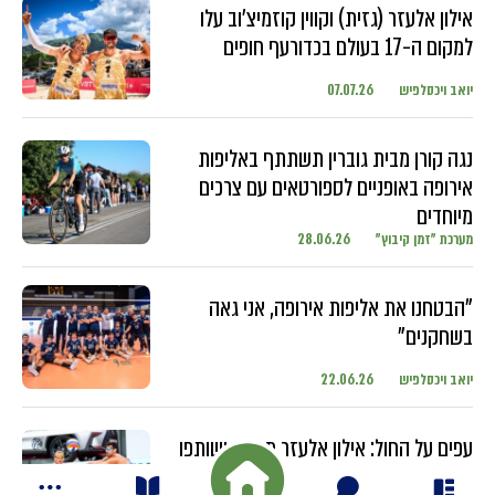
אילון אלעזר (גזית) וקווין קוזמיצ'וב עלו
למקום ה-17 בעולם בכדורעף חופים
יואב ויכסלפיש
07.07.26
נגה קורן מבית גוברין תשתתף באליפות
אירופה באופניים לספורטאים עם צרכים
מיוחדים
מערכת "זמן קיבוץ"
28.06.26
"הבטחנו את אליפות אירופה, אני גאה
בשחקנים"
יואב ויכסלפיש
22.06.26
עפים על החול: אילון אלעזר מגזית ושותפו
מתחרים בטורנירים ברחבי העולם עם