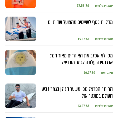
יואב ויכסלפיש
02.08.26
מדליית כסף לשייטים מהפועל שדות ים
יואב ויכסלפיש
19.07.26
מסי לא אכזב את האוהדים מאור הנר:
ארגנטינה עלתה לגמר מונדיאל
מירב ראון
16.07.26
החותר הפראלימפי משער הגולן בגמר גביע
העולם במונטריאול
יואב ויכסלפיש
13.07.26