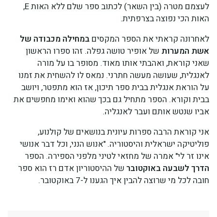
לעצמם מטרה (בין השאר) לכתוב ספר שלם ללא האות E,
האות הכי נפוצה בצרפתית.
לאחרונה קראתי את הספר המקסים
במחילה מכבודה של
אשת המערות
של אופיר טושה גפלה. זהו ספרו הראשון
שאני קוראת, ואהבתי אותו מאוד. מסופר בו על מורה
לאנגלית, שעושה מעשה חתרני. נמאס לו להשחית את זמנו
על הוראת אנגלית בבית ספר תיכון, אז הוא מתפטר, ויושב
בבית וקורא. הספר מתחיל גם בכך שהוא ואימו מחפשים את
אביו שנטש אותם ועבר לאנגליה.
אני קוראת הרבה ספרות עיונית בנושאים של קולנוע,
פוליטיקה ישראלית והיסטוריה. "אנוש הנני, וכל דבר אנושי
אינו זר לי" אמרה של מחזאי לטיני מלפני הספירה. הספר
הדרך לשבעה באוקטובר
של ההיסטוריון אדם רז הוא ספר
חובה לכל מי שרוצה להבין איך הגענו ל-7 באוקטובר.