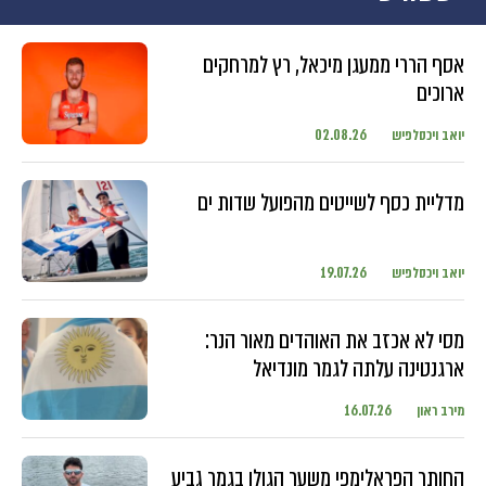
אסף הררי ממעגן מיכאל, רץ למרחקים
ארוכים
יואב ויכסלפיש
02.08.26
מדליית כסף לשייטים מהפועל שדות ים
יואב ויכסלפיש
19.07.26
מסי לא אכזב את האוהדים מאור הנר:
ארגנטינה עלתה לגמר מונדיאל
מירב ראון
16.07.26
החותר הפראלימפי משער הגולן בגמר גביע