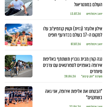
העולם במונטריאול
יואב ויכסלפיש
13.07.26
אילון אלעזר (גזית) וקווין קוזמיצ'וב עלו
למקום ה-17 בעולם בכדורעף חופים
יואב ויכסלפיש
07.07.26
נגה קורן מבית גוברין תשתתף באליפות
אירופה באופניים לספורטאים עם צרכים
מיוחדים
מערכת "זמן קיבוץ"
28.06.26
"הבטחנו את אליפות אירופה, אני גאה
בשחקנים"
יואב ויכסלפיש
22.06.26