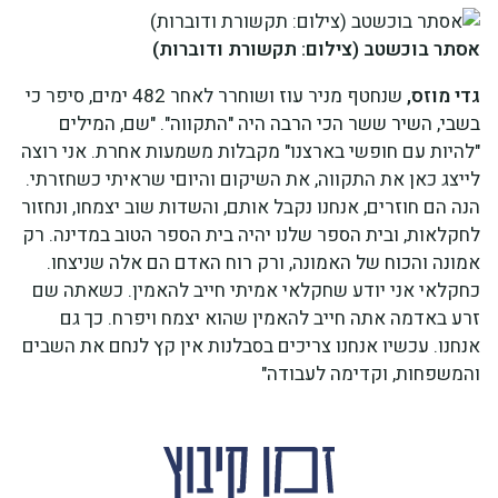
אסתר בוכשטב (צילום: תקשורת ודוברות)
גדי מוזס,
שנחטף מניר עוז ושוחרר לאחר 482 ימים, סיפר כי
בשבי, השיר ששר הכי הרבה היה "התקווה". "שם, המילים
"להיות עם חופשי בארצנו" מקבלות משמעות אחרת. אני רוצה
לייצג כאן את התקווה, את השיקום והיוםי שראיתי כשחזרתי.
הנה הם חוזרים, אנחנו נקבל אותם, והשדות שוב יצמחו, ונחזור
לחקלאות, ובית הספר שלנו יהיה בית הספר הטוב במדינה. רק
אמונה והכוח של האמונה, ורק רוח האדם הם אלה שניצחו.
כחקלאי אני יודע שחקלאי אמיתי חייב להאמין. כשאתה שם
זרע באדמה אתה חייב להאמין שהוא יצמח ויפרח. כך גם
אנחנו. עכשיו אנחנו צריכים בסבלנות אין קץ לנחם את השבים
והמשפחות, וקדימה לעבודה"