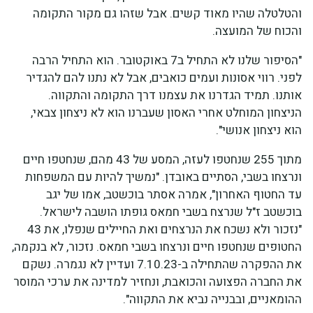
והטלטלה שהיו מאוד קשים. אבל שזהו גם מקור התקומה
והכוח של המועצה.
"הסיפור שלנו לא התחיל ב7 באוקטובר. הוא התחיל הרבה
לפני. רווי אסונות ועמים כואבים, אבל לא נתנו להם להגדיר
אותנו. תמיד הגדרנו את עצמנו דרך התקומה והתקווה.
הניצחון המוחלט אחרי האסון שעברנו הוא לא ניצחון צבאי,
הוא ניצחון אנושי".
מתוך 255 שנחטפו לעזה, המסע של 43 מהם, שנחטפו חיים
ונרצחו בשבי, הסתיים באובדן. "נמשיך להיות עם המשפחות
עד החטוף האחרון", אמרה אסתר בוכשטב, אמו של יגב
בוכשטב ז"ל שנרצח בשבי חמאס גופתו הושבה לישראל.
"נזכור ולא נשכח את הנרצחים ואת החיילים שנפלו, את 43
החטופים שנחטפו חיים ונרצחו בשבי חמאס. נזכור, לא בנקמה,
את ההפקרה שהתחילה ב-7.10.23 ועדיין לא נגמרה. נשקם
את החברה הפצועה והכואבת, ונחזיר למדינה את ערכי המוסר
ההומאניים, ובבנייה נביא את התקווה".