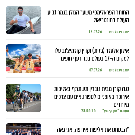
החותר הפראלימפי משער הגולן בגמר גביע
העולם במונטריאול
יואב ויכסלפיש
13.07.26
אילון אלעזר (גזית) וקווין קוזמיצ'וב עלו
למקום ה-17 בעולם בכדורעף חופים
יואב ויכסלפיש
07.07.26
נגה קורן מבית גוברין תשתתף באליפות
אירופה באופניים לספורטאים עם צרכים
מיוחדים
מערכת "זמן קיבוץ"
28.06.26
"הבטחנו את אליפות אירופה, אני גאה