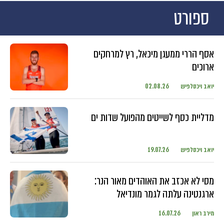
ספורט
אסף הררי ממעגן מיכאל, רץ למרחקים
ארוכים
יואב ויכסלפיש
02.08.26
מדליית כסף לשייטים מהפועל שדות ים
יואב ויכסלפיש
19.07.26
מסי לא אכזב את האוהדים מאור הנר:
ארגנטינה עלתה לגמר מונדיאל
מירב ראון
16.07.26