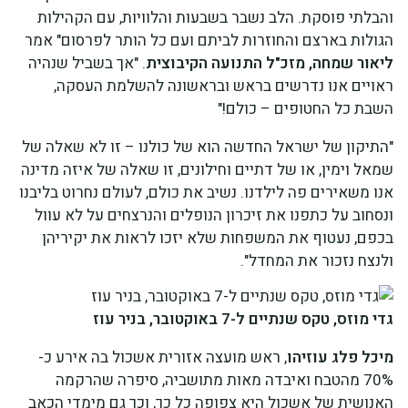
והבלתי פוסקת. הלב נשבר בשבעות והלוויות, עם הקהילות
הגולות בארצם והחוזרות לביתם ועם כל הותר לפרסום" אמר
ליאור שמחה, מזכ"ל התנועה הקיבוצית
. "אך בשביל שנהיה
ראויים אנו נדרשים בראש ובראשונה להשלמת העסקה,
השבת כל החטופים – כולם!"
"התיקון של ישראל החדשה הוא של כולנו – זו לא שאלה של
שמאל וימין, או של דתיים וחילונים, זו שאלה של איזה מדינה
אנו משאירים פה לילדנו. נשיב את כולם, לעולם נחרוט בליבנו
ונסחוב על כתפנו את זיכרון הנופלים והנרצחים על לא עוול
בכפם, נעטוף את המשפחות שלא יזכו לראות את יקיריהן
ולנצח נזכור את המחדל".
גדי מוזס, טקס שנתיים ל-7 באוקטובר, בניר עוז
מיכל פלג עוזיהו
, ראש מועצה אזורית אשכול בה אירע כ-
70% מהטבח ואיבדה מאות מתושביה, סיפרה שהרקמה
האנושית של אשכול היא צפופה כל כך, וכך גם מימדי הכאב