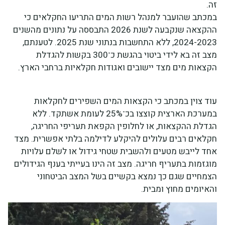
זה.
במכתב שהועבר למנהל רשות המים התריעו החקלאים כי
ההקצאה שנקבעה לשנת 2026 התבססה על נתונים מהשנים
2024-2023, ללא התחשבות בנתוני שנת 2025. לטענתם,
מצב זה בא לידי ביטוי בהגשת כ־300 בקשות להגדלת
הקצאות מים מצד יישובים ואגודות חקלאיות ברחבי הארץ.
עוד צוין במכתב כי הקצאות המים השפירים לחקלאות
במערכת הארצית קוצצו בכ־25% לעומת אשתקד. ללא
הגדלת ההקצאות, או לחלופין הקפאת תעריפי החריגה,
חקלאים רבים עלולים להיקלע לדילמה בלתי אפשרית. מצד
אחד לייבש מטעים ולהשבית שטחי גידול או לשלם עלויות
מוגזמות בתעריף חריגה. מצב זה הינו בעייתי בענף הגידולים
הצמחיים שגם כך נמצא בקשיים בשל המצב הביטחוני
והאיומים מחוץ ומבית.