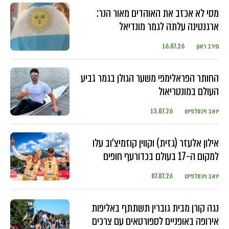
מסי לא אכזב את האוהדים מאור הנר:
ארגנטינה עלתה לגמר מונדיאל
מירב ראון
16.07.26
החותר הפראלימפי משער הגולן בגמר גביע
העולם במונטריאול
יואב ויכסלפיש
13.07.26
אילון אלעזר (גזית) וקווין קוזמיצ'וב עלו
למקום ה-17 בעולם בכדורעף חופים
יואב ויכסלפיש
07.07.26
נגה קורן מבית גוברין תשתתף באליפות
אירופה באופניים לספורטאים עם צרכים