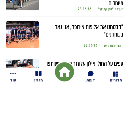
מיוחדים
מערכת "זמן קיבוץ"
28.06.26
"הבטחנו את אליפות אירופה, אני גאה
בשחקנים"
יואב ויכסלפיש
22.06.26
עפים על החול: אילון אלעזר מגזית ושותפו
מתחרים בטורנירים ברחבי העולם עם
השחקנים הבכירים
מדורים
דעות
מגזין
עוד
יואב ויכסלפיש
18.06.26