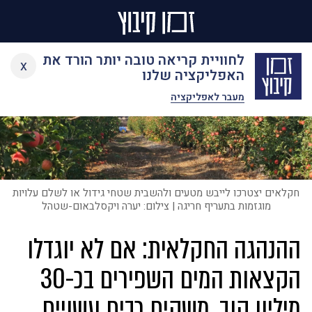
Ski
לחוויית קריאה טובה יותר הורד את
x
t
האפליקציה שלנו
conten
מעבר לאפליקציה
חקלאים יצטרכו לייבש מטעים ולהשבית שטחי גידול או לשלם עלויות
מוגזמות בתעריף חריגה | צילום: יערה ויקסלבאום-שטהל
ההנהגה החקלאית: אם לא יוגדלו
הקצאות המים השפירים בכ-30
מיליון קוב, משקים רבים עשויים