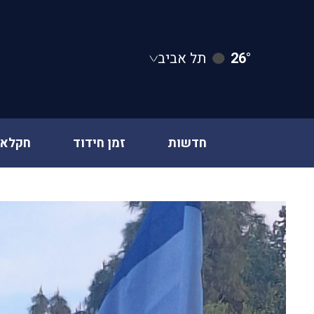
26°
תל אביב
חדשות
זמן חידוד
חקלאו
Ski
t
conten