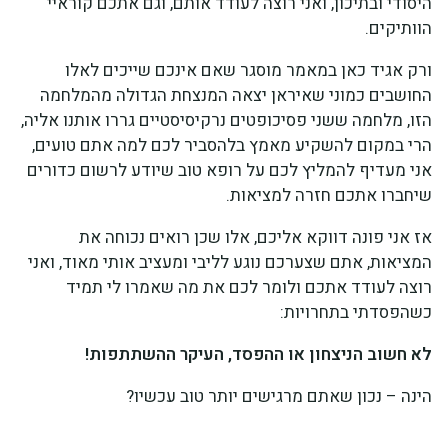
היסודי ובתיכון, ואני רוצה לעודד אותם, וגם אתכם קוראיי
הוותיקים.
ורק אגיד כאן במאמר מוסגר שאם אינכם שייכים לאלו
החושבים כמוני שאיראן יצאה המנצחת הגדולה מהמלחמה
הזו, מלחמה ששני פסיכופטים נרקיסיסטיים גררו אותנו אליה,
הרי במקום להשקיע מאמץ בלהסביר לכם למה אתם טועים,
אני מעדיף להמליץ לכם על רופא טוב שיודע לרשום כדורים
שיחברו אתכם חזרה למציאות.
אז אני פונה דווקא אליכם, אלו שכן רואים נכוחה את
המציאות, אתם שצערכם נוגע לליבי ומעציב אותי מאוד, ואני
רוצה לעודד אתכם ולומר לכם את מה שאמרו לי תמיד
כשהפסדתי בתחרויות:
לא חשוב הניצחון או ההפסד, העיקר ההשתתפות!
הינה – נכון שאתם מרגישים יותר טוב עכשיו?