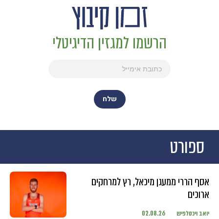
הרשמו למגזין הדיגיטלי
ספורט
אסף הררי ממעגן מיכאל, רץ למרחקים
ארוכים
יואב ויכסלפיש
02.08.26