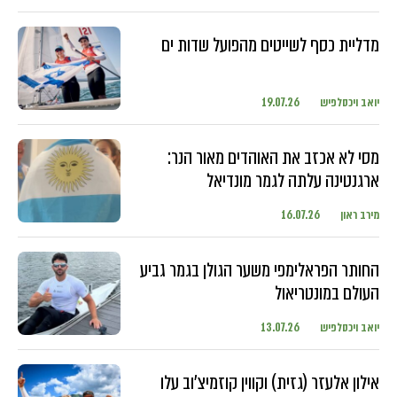
מדליית כסף לשייטים מהפועל שדות ים
יואב ויכסלפיש
19.07.26
מסי לא אכזב את האוהדים מאור הנר:
ארגנטינה עלתה לגמר מונדיאל
מירב ראון
16.07.26
החותר הפראלימפי משער הגולן בגמר גביע
העולם במונטריאול
יואב ויכסלפיש
13.07.26
אילון אלעזר (גזית) וקווין קוזמיצ'וב עלו