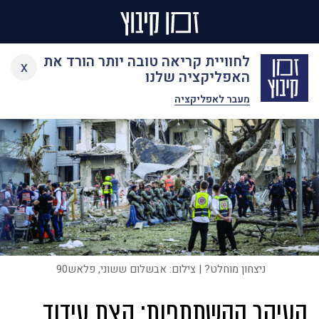
Ski
לחוויית קריאה טובה יותר הורד את
x
t
האפליקציה שלנו
conten
מעבר לאפליקציה
ניצחון מוחלט? | צילום: אבשלום ששוני, פלאש90
העיקר ההשתתפות: קצת עידוד