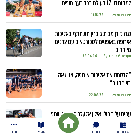
למקום ה-17 בעולם בכדורעף חופים
יואב ויכסלפיש
07.07.26
נגה קורן מבית גוברין תשתתף באליפות
אירופה באופניים לספורטאים עם צרכים
מיוחדים
מערכת "זמן קיבוץ"
28.06.26
"הבטחנו את אליפות אירופה, אני גאה
בשחקנים"
יואב ויכסלפיש
22.06.26
עפים על החול: אילון אלעזר מגזית ושותפו
מתחרים בטורנירים ברחבי העולם עם
השחקנים הבכירים
מדורים
דעות
מגזין
עוד
יואב ויכסלפיש
18.06.26