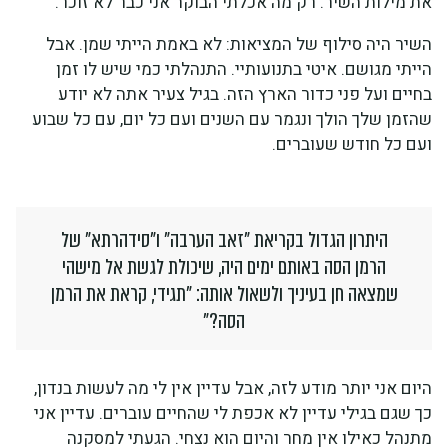
את מילות השיר. רק מה אכלתי הבוקר אני כבר לא זוכר.
השיר היה סילוף של המציאות: לא באמת הייתי שמן. אבל
הייתי מגושם. איטי בתנועותיי. התנהלתי כמי שיש לו זמן
בחיים ועל פני כדור הארץ הזה. בגיל צעיר אתה לא יודע
שהזמן שלך הולך ונגמר עם השנים ועם כל יום, עם כל שבוע
ועם כל חודש שעוברים.
היתרון הגדול בקריאת "זאב הערבה" ו"סידהרתא" של
הרמן הסה באותם ימים היה, שיכולת לגשת אל מישהי
שמצאה חן בעיניך ולשאול אותה: "תגידי, קראת את הרמן
הסה?"
היום אני יותר מודע לזה, אבל עדיין אין לי מה לעשות בנדון,
כך שגם בגילי עדיין לא אכפת לי שהחיים עוברים. עדיין אני
מתנהל כאילו אין מחר והיום הוא נצחי. הגעתי למסקנה