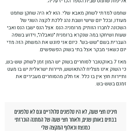
אליפות שחמט שבית הספר הכריז עליה.
שחמט למדתי לשחק מאבא שלי. הוא לא היה שחקן שחמט
מעודו, ובכל יום שישי ושבת נהג ללכת לקצה השני של
השכונה לחברו הוותיק מרומניה הנס. אצל הנס ישבו הנס ואבי
שעות ושיחקו במה שנקרא ברומנית "טאבלה", וידוע בשפה
העברית בשם "שש-בש". כיום אני פוגש את המשחק הזה מדי
יום כשאני מבקר אצל בתי בשוק הפשפשים.
מאז 7 באוקטובר לסוחרים בשוק יש המון זמן לשחק שש-בש,
כי השוק אינו מצליח להתאושש, תיירות ישראלית יש בו מעט
ותיירות חוץ אין בו כלל. אז חלק מהסוחרים מעבירים את
זמנם בשש-בש.
חיכינו חצי שעה, לא היו טלפונים סלולריים וגם לא טלפונים
בבתים באותן שנים, ולאחר חצי שעה של המתנה הוכרזתי
כמנצח וכאלוף המקצה שלי