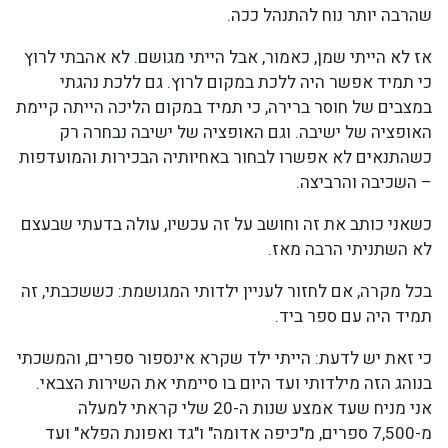
שהרבה יותר נוח להתנהל ככה.
אז לא הייתי שמן, כאמור, אבל הייתי מגושם. לא אהבתי לרוץ
כי תמיד אפשר היה ללכת במקום לרוץ. גם ללכת נהגתי
במצבים של חוסר ברירה, כי תמיד במקום הליכה הייתה קיימת
האופציה של ישיבה. וגם האופציה של ישיבה נבחרה רק
כשהתנאים לא אפשרו לבחור באחיותיה הבכירות והמועדפות
– השכיבה והרביצה.
כשאני כותב את זה וחושב על זה עכשיו, עולה בדעתי שבעצם
לא השתניתי הרבה מאז.
בכל מקרה, אם לחזור לעניין ילדותי המגושמת: כששכבתי, זה
תמיד היה עם ספר ביד.
כי זאת יש לדעת: הייתי ילד שקרא אינספור ספרים, והמשכתי
בנוהג הזה מילדותי ועד היום בו סיימתי את השירות הצבאי.
אני מניח שעד אמצע שנות ה-20 שלי קראתי למעלה
מ-7,500 ספרים, מ"כיפה אדומה" ו"גד ואפונת הפלא" ועד