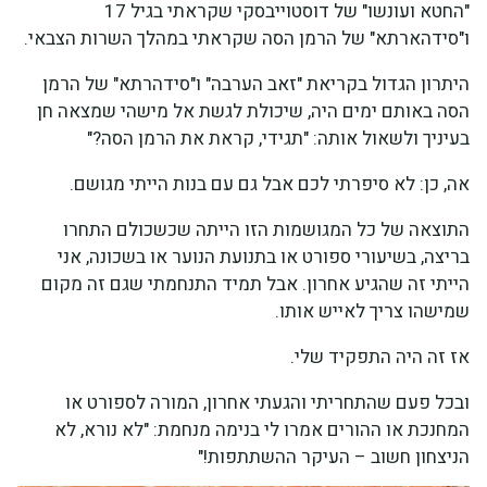
"החטא ועונשו" של דוסטוייבסקי שקראתי בגיל 17
ו"סידהארתא" של הרמן הסה שקראתי במהלך השרות הצבאי.
היתרון הגדול בקריאת "זאב הערבה" ו"סידהרתא" של הרמן
הסה באותם ימים היה, שיכולת לגשת אל מישהי שמצאה חן
בעיניך ולשאול אותה: "תגידי, קראת את הרמן הסה?"
אה, כן: לא סיפרתי לכם אבל גם עם בנות הייתי מגושם.
התוצאה של כל המגושמות הזו הייתה שכשכולם התחרו
בריצה, בשיעורי ספורט או בתנועת הנוער או בשכונה, אני
הייתי זה שהגיע אחרון. אבל תמיד התנחמתי שגם זה מקום
שמישהו צריך לאייש אותו.
אז זה היה התפקיד שלי.
ובכל פעם שהתחריתי והגעתי אחרון, המורה לספורט או
המחנכת או ההורים אמרו לי בנימה מנחמת: "לא נורא, לא
הניצחון חשוב – העיקר ההשתתפות!"