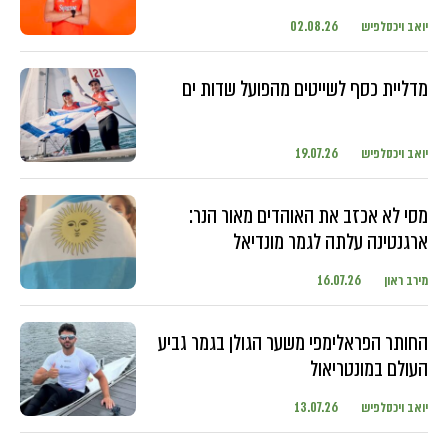
יואב ויכסלפיש
02.08.26
מדליית כסף לשייטים מהפועל שדות ים
יואב ויכסלפיש
19.07.26
מסי לא אכזב את האוהדים מאור הנר:
ארגנטינה עלתה לגמר מונדיאל
מירב ראון
16.07.26
החותר הפראלימפי משער הגולן בגמר גביע
העולם במונטריאול
יואב ויכסלפיש
13.07.26