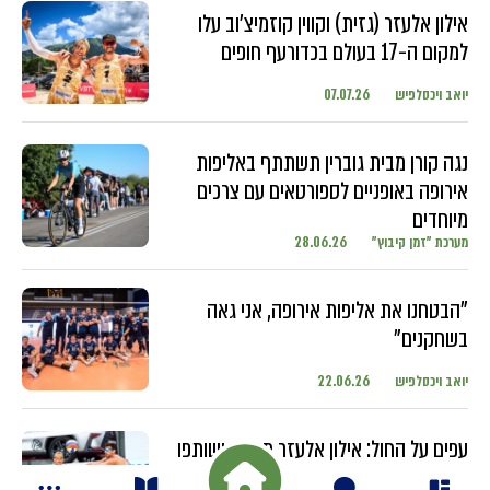
אילון אלעזר (גזית) וקווין קוזמיצ'וב עלו
למקום ה-17 בעולם בכדורעף חופים
יואב ויכסלפיש
07.07.26
נגה קורן מבית גוברין תשתתף באליפות
אירופה באופניים לספורטאים עם צרכים
מיוחדים
מערכת "זמן קיבוץ"
28.06.26
"הבטחנו את אליפות אירופה, אני גאה
בשחקנים"
יואב ויכסלפיש
22.06.26
עפים על החול: אילון אלעזר מגזית ושותפו
מתחרים בטורנירים ברחבי העולם עם