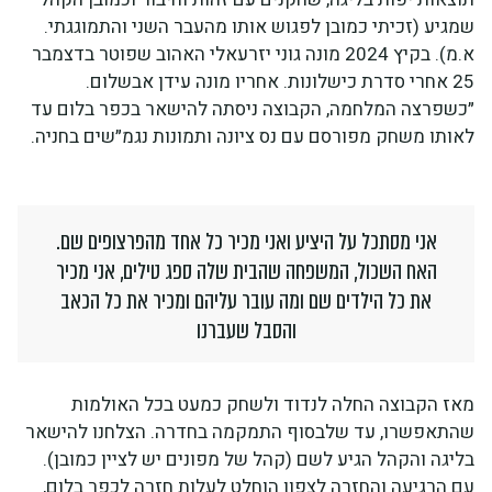
שמגיע (זכיתי כמובן לפגוש אותו מהעבר השני והתמוגגתי.
א.מ). בקיץ 2024 מונה גוני יזרעאלי האהוב שפוטר בדצמבר
25 אחרי סדרת כישלונות. אחריו מונה עידן אבשלום.
״כשפרצה המלחמה, הקבוצה ניסתה להישאר בכפר בלום עד
לאותו משחק מפורסם עם נס ציונה ותמונות נגמ״שים בחניה.
אני מסתכל על היציע ואני מכיר כל אחד מהפרצופים שם.
האח השכול, המשפחה שהבית שלה ספג טילים, אני מכיר
את כל הילדים שם ומה עובר עליהם ומכיר את כל הכאב
והסבל שעברנו
מאז הקבוצה החלה לנדוד ולשחק כמעט בכל האולמות
שהתאפשרו, עד שלבסוף התמקמה בחדרה. הצלחנו להישאר
בליגה והקהל הגיע לשם (קהל של מפונים יש לציין כמובן).
עם הרגיעה והחזרה לצפון הוחלט לעלות חזרה לכפר בלום,