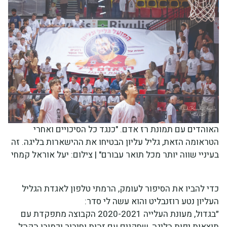
האוהדים עם תמונת רז אדם. "כנגד כל הסיכויים ואחרי
הטראומה הזאת, גליל עליון הבטיחו את ההישארות בליגה. זה
בעיניי שווה יותר מכל תואר עבורם" | צילום: יעל אוראל קמחי
כדי להביו את הסיפור לעומק, הרמתי טלפון לאגדת הגליל
העליון נטע רוזנבליט והוא עשה לי סדר:
״בגדול, מעונת העלייה 2020-2021 הקבוצה מתפקדת עם
תוצאות יפות בליגה, שחקנים עם זהות וחיבור וכמובן הקהל