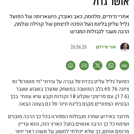
אושר גדול״
אחרי נדודים, מלחמה, כאב ואובדן, הישארותה של הפועל
גליל עליון בליגת העל הפכה לניצחון של קהילה שלמה,
הרבה מעבר לגבולות המגרש
אורי מייזלמן
26.06.26
הפועל גליל עליון בכדורסל גברה על עירוני "חי מוטורס" נס
ציונה 65:76 בלב המושבה במשחק שנערך בשבוע שעבר
(17.6), עם פריצקי שקלע 18 נקודות וקבע שיא עונתי. בכך
הבטיחו הצפוניים מקום בליגת ווינר סל גם בעונה הבאה.
מדובר באירוע שחרג מגבולות הספורט בכל כך הרבה מובנים
ושימח כל כך הרבה אנשים בחבל הארץ הזה, והוא עדיין
מרומם אותם, כך שלא יכולתי לחשוב על משהו ראוי יותר