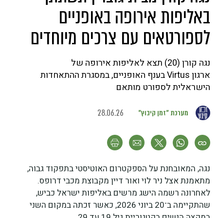
באליפות אירופה באופניים
לספורטאים עם צרכים מיוחדים
נגה קורן (20) תצא לאליפות אירופה של
ארגון Virtus בענף האופניים, במסגרת ההתאחדות
הישראלית לספורט מותאם
מערכת "זמן קיבוץ"
28.06.26
נגה, המאובחנת על הספקטרום האוטיסטי בתפקוד גבוה,
מתאמנת אצל ניר לוי ואור דיין מקבוצת מכבי דרופס.
לאחרונה רשמה הישג מרשים באליפות ישראל כביש,
שהתקיימה ב־20 ביוני 2026, כאשר זכתה במקום השני
במקצה הנשים בקטגוריית גיל 19 עד 29.