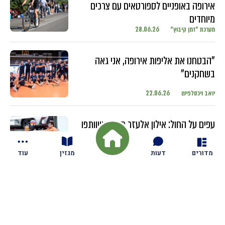
אירופה באופניים לספורטאים עם צרכים
מיוחדים
מערכת "זמן קיבוץ"
28.06.26
"הבטחנו את אליפות אירופה, אני גאה
בשחקנים"
יואב ויכסלפיש
22.06.26
עפים על החול: אילון אלעזר מגזית ושותפו
מתחרים בטורנירים ברחבי העולם עם
השחקנים הבכירים
מדורים
דעות
מגזין
עוד
יואב ויכסלפיש
18.06.26