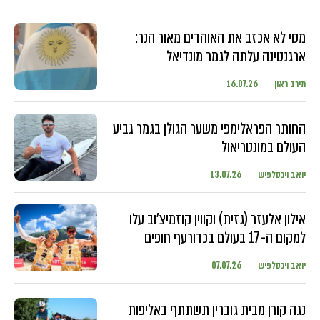
מסי לא אכזב את האוהדים מאור הנר:
ארגנטינה עלתה לגמר מונדיאל
מירב ראון
16.07.26
החותר הפראלימפי משער הגולן בגמר גביע
העולם במונטריאול
יואב ויכסלפיש
13.07.26
אילון אלעזר (גזית) וקווין קוזמיצ'וב עלו
למקום ה-17 בעולם בכדורעף חופים
יואב ויכסלפיש
07.07.26
נגה קורן מבית גוברין תשתתף באליפות