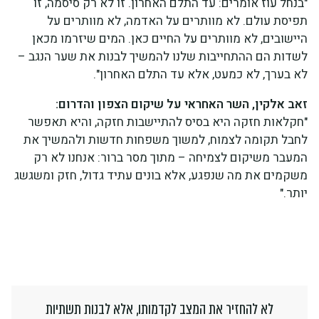
"בנחל עוז אומרים: עד התלם האחרון. זו לא רק סיסמה, זו
תפיסת עולם. לא מוותרים על האדמה, לא מוותרים על
היישובים, לא מוותרים על החיים כאן. המים שיזרמו מכאן
לשדות הם ההתחייבות שלנו להמשיך לבנות את שער הנגב –
לא בערך, לא כמעט, אלא עד התלם האחרון".
זאב אלקין, השר האחראי על שיקום הצפון והדרום:
"חקלאות חזקה היא בסיס להתיישבות חזקה, והיא תאפשר
לחבל תקומה לצמוח, למשוך משפחות חדשות ולהמשיך את
המעבר משיקום לצמיחה – מתוך מסר ברור: אנחנו לא רק
משקמים את מה שנפגע, אלא בונים עתיד גדול, חזק ומשגשג
יותר."
לא להחזיר את המצב לקדמותו, אלא לבנות תשתיות