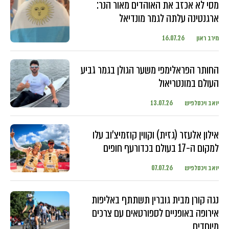
מסי לא אכזב את האוהדים מאור הנר:
ארגנטינה עלתה לגמר מונדיאל
מירב ראון
16.07.26
החותר הפראלימפי משער הגולן בגמר גביע
העולם במונטריאול
יואב ויכסלפיש
13.07.26
אילון אלעזר (גזית) וקווין קוזמיצ'וב עלו
למקום ה-17 בעולם בכדורעף חופים
יואב ויכסלפיש
07.07.26
נגה קורן מבית גוברין תשתתף באליפות
אירופה באופניים לספורטאים עם צרכים
מיוחדים