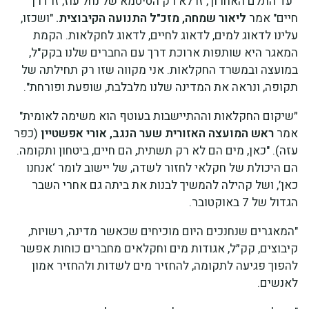
"'עד התלם האחרון', זו לא רק הסיסמא של נחל עוז, זו דרך
חיים" אמר
ליאור שמחה, מזכ"ל התנועה הקיבוצית.
"ושכזו,
עלינו לדאוג למים, לדאוג לחיים, לדאוג לחקלאות. הקמת
המאגר היא שותפות ארוכת דרך עם החברים שלנו בקק"ל,
במועצה ובמשרד החקלאות. אני מקווה שזו רק תחילתה של
תקופה, ונראה את המדינה שלנו מלבלבת, שופעת ופורחת".
״שיקום החקלאות וההתיישבות בעוטף הוא משימה לאומית"
אמר
ראש המועצה האזורית שער הנגב, אורי אפשטיין
(כפר
עזה). "כאן, מים הם לא רק תשתית, הם חיים, ביטחון ותקומה.
הם היכולת של חקלאי לחזור לשדה, של יישוב לומר ‘אנחנו
כאן’, ושל קהילה להמשיך לבנות את ביתה גם אחרי השבר
הגדול של 7 באוקטובר.
"המאגרים שנחנכים היום מוכיחים שכאשר מדינה, רשויות,
קיבוצים, קק״ל, אגודות מים וחקלאים מחברים כוחות אפשר
להפוך פגיעה לתקומה, להחזיר מים לשדות ולהחזיר אמון
לאנשים.