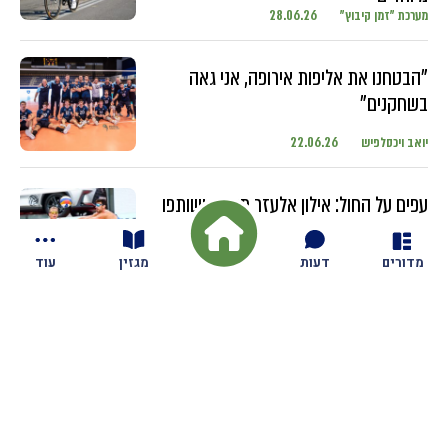
מערכת "זמן קיבוץ"
28.06.26
"הבטחנו את אליפות אירופה, אני גאה
בשחקנים"
יואב ויכסלפיש
22.06.26
עפים על החול: אילון אלעזר מגזית ושותפו
מתחרים בטורנירים ברחבי העולם עם
השחקנים הבכירים
מדורים
דעות
מגזין
עוד
יואב ויכסלפיש
18.06.26