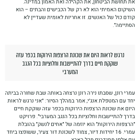
את תחושת הביטחון, את הקהילה ואת האמון במדינה.
השיקום האמיתי הוא לא רק של הכבישים והבתים – הוא
קודם כול של האנשים. זו אחריות לאומית שעדיין לא
הסתיימה".
נרגש לראות היום את שכונת הרצפות הירוקות בכפר עזה
שוקקת חיים בדרך להתיישבות וחלוציות בכל הנגב
המערבי
עמרי רונן, שסבתו נירה רונן נרצחה באותה שבת שחורה בביתה
יחד עם המטפלת אנג׳י, אמר במהלך הסיור: ״אני נרגש לראות
היום את שכונת הרצפות הירוקות בכפר עזה שוקקת חיים
בדרך להתיישבות וחלוציות בכל הנגב המערבי". פרויקט
"הרצפות הירוקות" הוא יוזמה של "אחים לנשק" בהובלת
עמרי. 16 יחידות דיור, צמוד לשכונת דור צעיר, ששופצו ביחד
עם אלפי מתנדבים מכל הארץ.