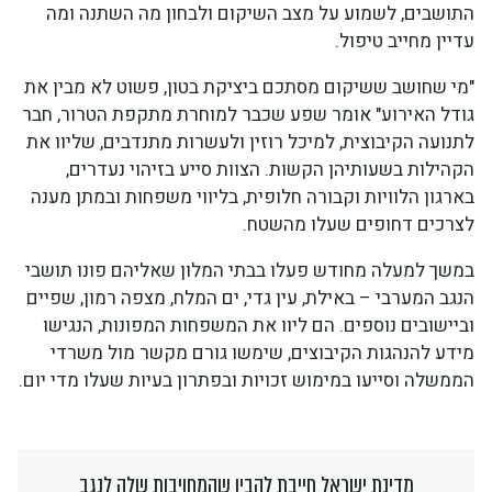
התושבים, לשמוע על מצב השיקום ולבחון מה השתנה ומה
עדיין מחייב טיפול.
"מי שחושב ששיקום מסתכם ביציקת בטון, פשוט לא מבין את
גודל האירוע" אומר שפע שכבר למוחרת מתקפת הטרור, חבר
לתנועה הקיבוצית, למיכל רוזין ולעשרות מתנדבים, שליוו את
הקהילות בשעותיהן הקשות. הצוות סייע בזיהוי נעדרים,
בארגון הלוויות וקבורה חלופית, בליווי משפחות ובמתן מענה
לצרכים דחופים שעלו מהשטח.
במשך למעלה מחודש פעלו בבתי המלון שאליהם פונו תושבי
הנגב המערבי – באילת, עין גדי, ים המלח, מצפה רמון, שפיים
וביישובים נוספים. הם ליוו את המשפחות המפונות, הנגישו
מידע להנהגות הקיבוצים, שימשו גורם מקשר מול משרדי
הממשלה וסייעו במימוש זכויות ובפתרון בעיות שעלו מדי יום.
מדינת ישראל חייבת להבין שהמחויבות שלה לנגב