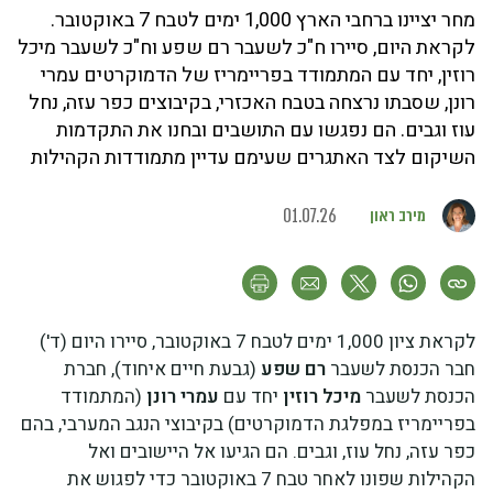
מחר יציינו ברחבי הארץ 1,000 ימים לטבח 7 באוקטובר.
לקראת היום, סיירו ח"כ לשעבר רם שפע וח"כ לשעבר מיכל
רוזין, יחד עם המתמודד בפריימריז של הדמוקרטים עמרי
רונן, שסבתו נרצחה בטבח האכזרי, בקיבוצים כפר עזה, נחל
עוז וגבים. הם נפגשו עם התושבים ובחנו את התקדמות
השיקום לצד האתגרים שעימם עדיין מתמודדות הקהילות
מירב ראון
01.07.26
לקראת ציון 1,000 ימים לטבח 7 באוקטובר, סיירו היום (ד')
חבר הכנסת לשעבר
רם שפע
(גבעת חיים איחוד), חברת
הכנסת לשעבר
מיכל רוזין
יחד עם
עמרי רונן
(המתמודד
בפריימריז במפלגת הדמוקרטים) בקיבוצי הנגב המערבי, בהם
כפר עזה, נחל עוז, וגבים. הם הגיעו אל היישובים ואל
הקהילות שפונו לאחר טבח 7 באוקטובר כדי לפגוש את