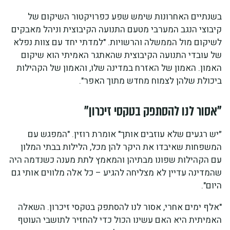
בשנתיים האחרונות שימש שפע כפרויקטור השיקום של
קיבוצי הנגב המערבי מטעם התנועה הקיבוצית וניהל מאבקים
לשיקום מול הממשלה והרשויות. "למדתי יחד עם צוות נפלא
של עובדי התנועה הקיבוצית שהאתגר האמיתי הוא שיקום
האמון. האמון של האזרח במדינה שלו, והאמון של הקהילות
ביכולת שלהן לצמוח מחדש מתוך האפר".
"אסור לנו להסתפק בטקסי זיכרון"
״יש רגעים שלא עוזבים אותך" אומרת רוזין. "המפגש עם
המשפחות שאיבדו את היקר להן מכל, הלילות בבתי המלון
עם הקהילות שפונו מבתיהן והמאמץ לתת מענה כשנדמה היה
שהמדינה עדיין לא מצליחה להגיע – כל אלה מלווים אותי גם
היום".
"אלף ימים אחרי, אסור לנו להסתפק בטקסי זיכרון. השאלה
האמיתית היא האם עשינו הכול כדי להחזיר לתושבי העוטף