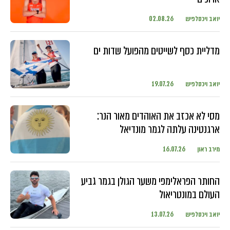
יואב ויכסלפיש
02.08.26
מדליית כסף לשייטים מהפועל שדות ים
יואב ויכסלפיש
19.07.26
מסי לא אכזב את האוהדים מאור הנר:
ארגנטינה עלתה לגמר מונדיאל
מירב ראון
16.07.26
החותר הפראלימפי משער הגולן בגמר גביע
העולם במונטריאול
יואב ויכסלפיש
13.07.26