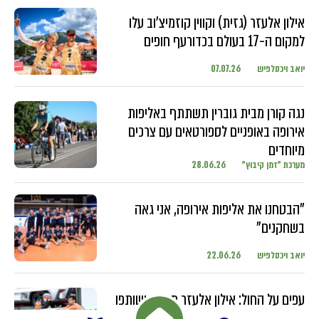
אילון אלעזר (גזית) וקווין קוזמיצ'וב עלו
למקום ה-17 בעולם בכדורעף חופים
יואב ויכסלפיש
07.07.26
נגה קורן מבית גוברין תשתתף באליפות
אירופה באופניים לספורטאים עם צרכים
מיוחדים
מערכת "זמן קיבוץ"
28.06.26
"הבטחנו את אליפות אירופה, אני גאה
בשחקנים"
יואב ויכסלפיש
22.06.26
עפים על החול: אילון אלעזר מגזית ושותפו
מתחרים בטורנירים ברחבי העולם עם