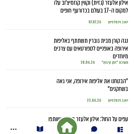
אילון אלעזר (גזית) וקווין קוזמיצ'וב עלו
למקום ה-17 בעולם בכדורעף חופים
יואב ויכסלפיש
07.07.26
נגה קורן מבית גוברין תשתתף באליפות
אירופה באופניים לספורטאים עם צרכים
מיוחדים
מערכת "זמן קיבוץ"
28.06.26
"הבטחנו את אליפות אירופה, אני גאה
בשחקנים"
יואב ויכסלפיש
22.06.26
עפים על החול: אילון אלעזר מגזית ושותפו
מתחרים בטורנירים ברחבי העולם עם