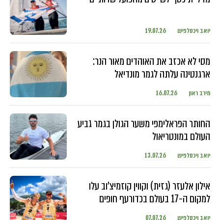
יואב ויכסלפיש
19.07.26
מסי לא אכזב את האוהדים מאור הנר:
ארגנטינה עלתה לגמר מונדיאל
מירב ראון
16.07.26
החותר הפראלימפי משער הגולן בגמר גביע
העולם במונטריאול
יואב ויכסלפיש
13.07.26
אילון אלעזר (גזית) וקווין קוזמיצ'וב עלו
למקום ה-17 בעולם בכדורעף חופים
יואב ויכסלפיש
07.07.26