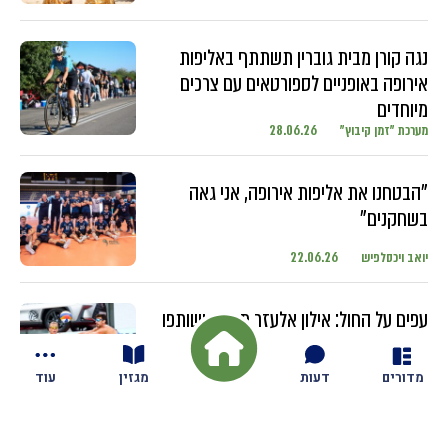
נגה קורן מבית גוברין תשתתף באליפות
אירופה באופניים לספורטאים עם צרכים
מיוחדים
מערכת "זמן קיבוץ"
28.06.26
"הבטחנו את אליפות אירופה, אני גאה
בשחקנים"
יואב ויכסלפיש
22.06.26
עפים על החול: אילון אלעזר מגזית ושותפו
מתחרים בטורנירים ברחבי העולם עם
השחקנים הבכירים
מדורים
דעות
מגזין
עוד
יואב ויכסלפיש
18.06.26