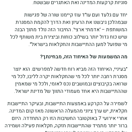
סוגיות קרקעות המדינה ואת האתגרים שבשטח.
יחד עם גלעד ועם עו"ד עוז קיימנו שורה של פגישות
שבמהלכן גיבשנו את הרעיון ואת הדרך להקמת המסגרת
המשותפת – 'אדמתי ארצי'. החיבור הזה נולד מתוך הבנה
שיש כוח גדול יותר בשילוב כוחות וביצירת בית משותף לכל
מי שפועל למען ההתיישבות והחקלאות בישראל".
מה המשמעות של האיחוד הזה, מבחינתך?
"בעיניי, האיחוד הזה מביא רוח חדשה למפרשים. הוא יוצר
מסגרת רחבה יותר לכל מי שהחקלאות יקרה לליבו, לכל מי
שרואה בקיבוצים ובמושבים נכס לאומי, ולכל מי שמאמין
שההתיישבות היא אחד מעמודי התווך של מדינת ישראל.
לשמירה על הקרקע באמצעות התיישבות, ובעיקר התיישבות
חקלאית, יש ערך ציוני מהמעלה הראשונה מאז קום המדינה.
אחרי אירועי 7 באוקטובר החשיבות הזו רק התחדדה. היום
ברור יותר מתמיד שהתיישבות חזקה, חקלאות פעילה ושמירה