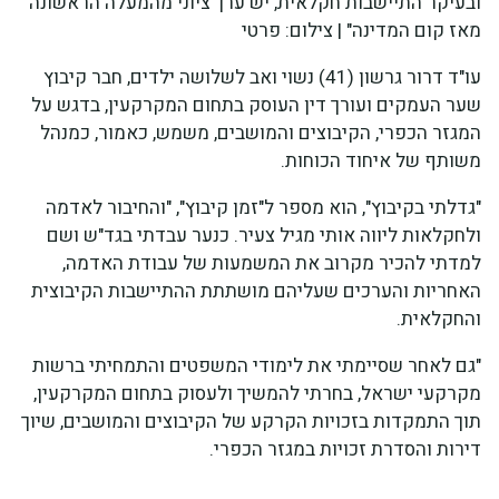
ובעיקר התיישבות חקלאית, יש ערך ציוני מהמעלה הראשונה
מאז קום המדינה" | צילום: פרטי
עו"ד דרור גרשון (41) נשוי ואב לשלושה ילדים, חבר קיבוץ
שער העמקים ועורך דין העוסק בתחום המקרקעין, בדגש על
המגזר הכפרי, הקיבוצים והמושבים, משמש, כאמור, כמנהל
משותף של איחוד הכוחות.
"גדלתי בקיבוץ", הוא מספר ל"זמן קיבוץ", "והחיבור לאדמה
ולחקלאות ליווה אותי מגיל צעיר. כנער עבדתי בגד"ש ושם
למדתי להכיר מקרוב את המשמעות של עבודת האדמה,
האחריות והערכים שעליהם מושתתת ההתיישבות הקיבוצית
והחקלאית.
"גם לאחר שסיימתי את לימודי המשפטים והתמחיתי ברשות
מקרקעי ישראל, בחרתי להמשיך ולעסוק בתחום המקרקעין,
תוך התמקדות בזכויות הקרקע של הקיבוצים והמושבים, שיוך
דירות והסדרת זכויות במגזר הכפרי.