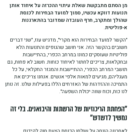
מן הסתם מתבקשת שאלת עיתוי ההכרזה על איחוד אותן
תנועות דווקא עכשיו, סמוך למועד הבחירות לכנסת
שהולך ומתקרב, חרף העובדה שמדובר בהתארגנות
א-פוליטית
.
"הקשר למועד הבחירות הוא מקרי", מדגיש עוז, "שני דברים
חשובים בהקשר הזה. אני חושב שהגופים והתנועות הלא
פוליטיות שעוסקים כמונו במרחב הכפרי, בהתיישבות
ובחקלאות, צריכים לחתור לאיחוד כוחות. חשוב לא פחות, גם
תושבי המרחב הכפרי, ההתיישבות והמגזר החקלאי, על כל
מעגליהם, מגיעים למאות אלפי אנשים. אנחנו צריכים את
התמיכה וההזדהות של האזרחים הללו בפעילות שלנו. זה נותן
לנו כוח, וכוח שווה יכולת השפעה".
"הפחתת הריכוזיות של הרשתות והיבואנים. בלי זה
נמשיך לדשדש"
לאחרונה הונחה על שולחן הכנסת הצעת חוק לקידום