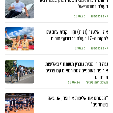
העולם במונטריאול
יואב ויכסלפיש
13.07.26
אילון אלעזר (גזית) וקווין קוזמיצ'וב עלו
למקום ה-17 בעולם בכדורעף חופים
יואב ויכסלפיש
07.07.26
נגה קורן מבית גוברין תשתתף באליפות
אירופה באופניים לספורטאים עם צרכים
מיוחדים
מערכת "זמן קיבוץ"
28.06.26
"הבטחנו את אליפות אירופה, אני גאה
בשחקנים"