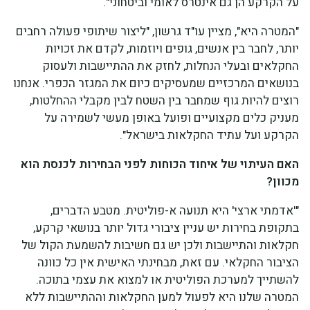
על הקרקע הן גם אינטרס לאומי וביטחוני".
"המטרה היא", מציין עו"ד גרשון, "ליצור שיתופי פעולה רחבים
יותר, לחבר בין אנשים, גופים ויוזמות, לקדם את זכויות
החקלאים ובעלי הנחלות, לחזק את ההתיישבות ולעסוק
בנושאים המרכזיים שמעסיקים כיום את המגזר הכפרי. אנחנו
רוצים להיות גוף שמחבר בין השטח לבין מקבלי ההחלטות,
מעניק כלים מקצועיים ופועל באופן מעשי לשמירה על
הקרקע ועל עתיד החקלאות בישראל".
האם העיתוי של איחוד הכוחות לפני הבחירות לכנסת הוא
מכוון?
"'אדמתי ארצי' היא תנועה א-פוליטית. מטבע הדברים,
בתקופת בחירות יש עניין ציבורי גדול יותר בנושאי קרקע,
חקלאות והתיישבות ולכן יש גם חשיבות להשמעת הקול של
הציבור החקלאי. עם זאת, מבחינתי האישית אין כל כוונה
להשתייך למערכת הפוליטית או למצוא את עצמי בתוכה.
המטרה שלנו היא לפעול למען החקלאות וההתיישבות ללא