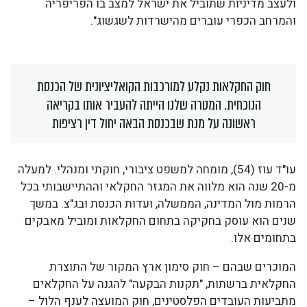
ולעצב מדיניות שתוביל את ישראל למצב בו הפריפריה
והמרחב הכפרי עוברים מהישרדות לשגשוג".
חוק החקלאות נקלע למורכבות הקואליציונית של הכנסת
הנוכחית. המטרה שלנו הייתה להעביר אותו בקריאה
ראשונה על מנת שבכנסת הבאה יחול דין רציפות
עו"ד עוז (54), מומחה למשפט ציבורי, חוקתי ומנהלי. למעלה
מ-20 שנה הוא מלווה את המגזר החקלאי וההתיישבותי בכל
הרמות מול המדינה, הממשלה, ועדות הכנסת ובג"צ. במשך
שנים הוא עוסק בחקיקה בתחום החקלאות ומוביל מאבקים
בתחומים אלו.
המוכרים שבהם – חוק סימון ארץ המקור של התוצרת
החקלאית ברשתות, "תקנות הבקעה" להגנה על החקלאים
מתביעות העובדים הפלסטינים, חוק המועצה לענף הלול –