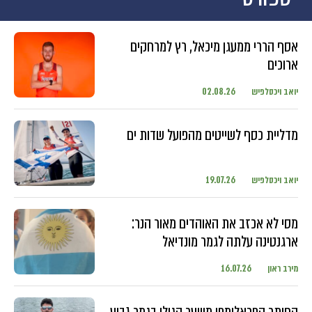
אסף הררי ממעגן מיכאל, רץ למרחקים
ארוכים
יואב ויכסלפיש
02.08.26
מדליית כסף לשייטים מהפועל שדות ים
יואב ויכסלפיש
19.07.26
מסי לא אכזב את האוהדים מאור הנר:
ארגנטינה עלתה לגמר מונדיאל
מירב ראון
16.07.26
החותר הפראלימפי משער הגולן בגמר גביע