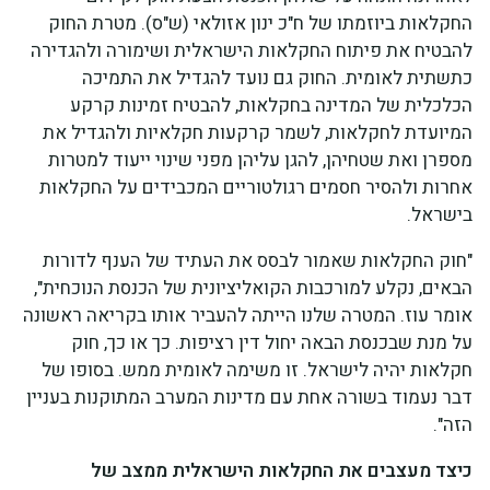
החקלאות ביוזמתו של ח"כ ינון אזולאי (ש"ס). מטרת החוק
להבטיח את פיתוח החקלאות הישראלית ושימורה ולהגדירה
כתשתית לאומית. החוק גם נועד להגדיל את התמיכה
הכלכלית של המדינה בחקלאות, להבטיח זמינות קרקע
המיועדת לחקלאות, לשמר קרקעות חקלאיות ולהגדיל את
מספרן ואת שטחיהן, להגן עליהן מפני שינוי ייעוד למטרות
אחרות ולהסיר חסמים רגולטוריים המכבידים על החקלאות
בישראל.
"חוק החקלאות שאמור לבסס את העתיד של הענף לדורות
הבאים, נקלע למורכבות הקואליציונית של הכנסת הנוכחית",
אומר עוז. המטרה שלנו הייתה להעביר אותו בקריאה ראשונה
על מנת שבכנסת הבאה יחול דין רציפות. כך או כך, חוק
חקלאות יהיה לישראל. זו משימה לאומית ממש. בסופו של
דבר נעמוד בשורה אחת עם מדינות המערב המתוקנות בעניין
הזה".
כיצד מעצבים את החקלאות הישראלית ממצב של