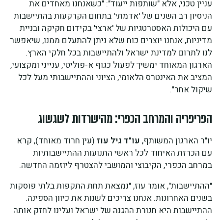
עניין טכני, אלא "שותפות ייעוד": "כשאנחנו מאחדים את
הניסיון רב השנים של 'אדמתי' בתחום הקרקעות בהתיישבות
עם היכולות האסטרטגיות של 'ארצי' בקידום חקיקה ובניית
מדיניות, אנחנו יוצרים כוח שלא ניתן להתעלם ממנו, שיאפשר
לנו לתרום למדינת ישראל ולהתיישבות בכל חלקי הארץ.
הארגון המאוחד ימשיך לפעול כגוף א-פוליטי, ענייני ומקצועי,
המציב את האינטרס הלאומי, הציוני וההתיישבותי מעל לכל
שיקול אחר".
הפריפריה והמרחב הכפרי: מהישרדות לשגשוג
יו"ר הארגון המשותף,
עו"ד גיל עוז
(עין חרוד מאוחד), קרא
עם הכרזת האיחוד לכל ראשי התנועות ההתיישבותיות
במרחב הכפרי, הקיבוצי והמושבי להצטרף ליוזמה החדשה.
"ההתיישבות", אומר עוז, "נמצאת תחת התקפות בלתי פוסקות
בשנים האחרונות. אנחנו צריכים לשנות את כיוון הספינה.
ההתיישבות היא חגורת ההגנה של ישראל ועלינו לחזק אותה