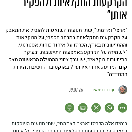
הקרקעות החקלאיות ולהפקיר
אותן"
"ארצי" ואדמתי", שתי תנועות השואפות להוביל את המאבק
על הקרקעות החקלאיות במרחב הכפרי, על החקלאות
וההתיישבות בארץ, הכריזו על איחוד כוחות אסטרטגי.
"לשמירה על הקרקע באמצעות התיישבות, ובעיקר
התיישבות חקלאית, יש ערך ציוני מהמעלה הראשונה מאז
קום המדינה. אחרי אירועי 7 באוקטובר החשיבות הזו רק
התחדדה"
עודד בר-מאיר
09.07.26
בימים אלה הכריזו "ארצי" ו"אדמתי", שתי תנועות העוסקות
במאבק על הקרקעות החקלאיות במרחב הכפרי, על איחוד