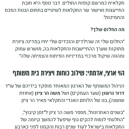
חקלאית כמרשם קופות החולים. דבר נוסף היא חובת
התייעצות ואישור שר החקלאות לשינויים בתחום הגנות המכס
והתמיכות".
מה החלום שלך?
"החלום שלי זה שהילדים והנכדים שלי יחיו במדינה ציונית
מתוקנת שערך ההתיישבות והחקלאות בה, מושרש עמוק
ומהווה שיקול מרכזי במדיניות הפיתוח והצמיחה שלה".
הוי ארצי, אדמתי: שילוב כוחות ויצירת בית משותף
הניהול המשותף של הארגון המאוחד מופקד בידיהם של עו"ד
דרור גרשון
(שער העמקים) ושל
משה הר ציון
(אחוזת
שושנה), בנו של הלוחם האגדי והחקלאי מאיר הר ציון.
"בשנים האחרונות", מספר משה הר ציון ל"זמן קיבוץ",
"החלטתי לנסות להקים גוף שיפעל להמשך קיומה של
החקלאות בישראל לעוד שנים רבות והקמנו לפני כארבע