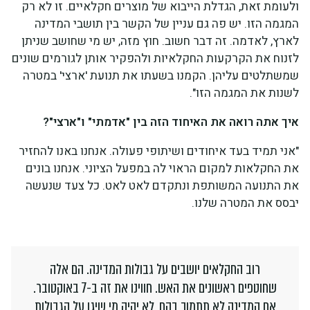
ולעומת זאת, הגדלת הייבוא של מוצרים חקלאיים. זו לא רק
המגמה הזו. יש פה גם עניין של הקשר בין תושבי המדינה
לארץ, לאדמה. זה דבר חשוב. חוץ מזה, יש מי שחושב שניתן
לזנוח את הקרקעות החקלאיות ולהפקיר אותן לגורמים שונים
שמשתלטים עליהן. הקמנו בשעתו את תנועת 'ארצי' במטרה
לשנות את המגמה הזו".
איך אתה רואה את האיחוד הזה בין "אדמתי" ו"ארצי"?
"אני תמיד בעד איחודים ושיתופי פעולה. אנחנו באנו להחזיר
את החקלאות למקום הראוי לה במפעל הציוני. אנחנו בונים
את התנועה המשותפת ונתקדם לאט לאט. כל צעד שנעשה
יבסס את המטרה שלנו.
רוב החקלאים יושבים על גבולות המדינה. הם אלה
שחוטפים ראשונים את האש. חווינו את זה ב-7 באוקטובר.
אם המדינה לא תתמוך בהם, לא יהיה מי שיגן על הגבולות