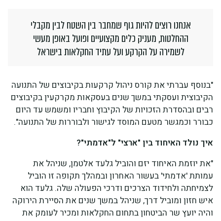
אנחנו רוצים להיות גוף שמחבר בין השטח לבין מקבלי
ההחלטות, מעניק כלים מקצועיים ופועל באופן מעשי
לשמירה על הקרקע ועל עתיד החקלאות בישראל
"בנוסף עברתי את קורס ניהול קרקעות בקיבוצים של התנועה
הקיבוצית ועסקתי במשך שנים בעסקאות מקרקעין בקיבוצים
רבים ובהסדרת הזכויות של הקיבוץ וחבריו ומשמש עד היום
כבורר וכמגשר מטעם המוסד לגישור ולבוררות של התנועה".
איך נולד האיחוד בין "ארצי" ל"אדמתי"?
"את יוזמת האיחוד יזם והוביל גלעד אלטמן, שניהל את
עמותת 'אדמתי' בעשור האחרון ובמהלך תקופה זו הוביל
לצמיחתה ולחידוד הצרכים ודרכי הפעולה שלה. גלעד הוא
איש חזון ומוביל דרך, שניהל במשך שנים את הסיירת הירוקה
והיה יועץ שר הביטחון בתחום החקלאות ומכיר לעומק את