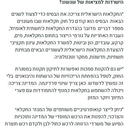
הישרדות למציאות של שגשוג?
"החקלאות הישראלית צריכה את הבסיס כדי לצעוד לשנים
הבאות. הבסיס הוא קודם כל חוק חקלאות שבו מעוגנים
מספר דברים. מדובר בהגדרת החקלאות כ'תשתית לאומית',
העברת האחריות על גורמי הייצור בתחום החקלאות, מים,
קרקע, עובדים, הון וביטוח, למשרד החקלאות, עיגון תקציבי
להצעדת החקלאות הישראלית לעשורים הבאים מבחינת
תשתיות, חדשנות, מחקר וטכנולוגיה.
"יש גם להקנות סמכות ואפשרות לתיקון תקנות במסגרת
החוק, לטפל בהפחתת הריכוזיות של הרשתות והיבואנים. בלי
זה נמשיך לדשדש. כאן צריך שינוי פרדיגמה. המדינה צריכה
ויכולה להשתמש בחקלאות כמנוף להתמודדות עם פערי
התיווך ויוקר המזון.
"ניתן לייצר קואופרטיביים משותפים של המגזר החקלאי
והצרכני, להפנות את הרכש המוסדי של המדינה ותוכניות
הסיוע של משרדי הרווחה לרכש כחול-לבן ולקדם רכש תוצרת