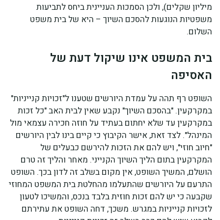
מיליון שקלים), ולכן הסמכות העניינית ביחס לתביעות
משפטיות הנוגעות להסכם השיוך – היא של בית משפט
השלום.
בית המשפט אינו שיקול דעת של
האסיפה
השופט רף תהה על עמדת היורשים שטענו ל"זכויות קנייניות"
במקרקעין. "בהסכם השיוך" נקבע שאין לבית האב "כל זכות
במקרקעין עד שלא יחתום בעתיד על חוזה חכירה עצמאי מול
המינהל". לצד זאת, אישר הקיבוץ כי קיים בינו לבין היורשים
"חיוב חוזי", ויש להם את הזכות להירשם כבעלים של
המקרקעין בתום הליך השיוך הקנייני. מאחר והליך זה טרם
הושלם, המשיך השופט, אין מקום בשלב זה לדון בכך. השופט
התרעם על היורשים שהתעלמו מהחלטת בית המשפט המחוזי
שקבעה כי יש להם זכות חוזית בלבד בנכס, והמשיכו לטעון
לזכויות קנייניות במגרש. משכך, דחה השופט את עתירתם