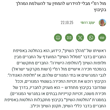
מול רמ"י מבלי להידרש להמתין עד להשלמת המהלך
בקיבוץ
יעקב דרומי
22.10.25
ראשיתו של "מהלך השיוך", כידוע, הוא בהחלטה באסיפת
החברים בדבר "מסלול השיוך" המועדף על החברים מבין
חלופות השיוך ("החלופה הישירה": החברים מתקשרים
בהסכמי חכירה אישיים מול רמ"י (רשות מקרקעי ישראל)
לגבי המגרשים או בתי המגורים שלהם; או "חלופת האגודה":
הקיבוץ רוכש את זכויות החכירה בשטחי המגורים, וככל
שמדובר בקיבוץ מתחדש – הוא מעניק לחבריו, בדרך של
חכירת משנה, זכויות קנייניות בבתים או במגרשי המגורים).
במסגרת "החלטות השיוך" בקיבוץ מתקבלות החלטות באסיפת
החברים בדבר כללי השיוך, תקנון השיוך וכיו"ב.