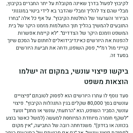
לקיבוץ לפעול בדרך שאינה מקובלת על יתר החברים בקיבוץ,
מבלי שהם צד להליך ומבלי שהדבר בא לידי ביטוי במנגנוני
הבירור והערעור של החלטות הקיבוץ". על אף כל אלה "בחרו
התובעים להמשיך בהליך תוך התעלמות מזמנו היקר של בית
המשפט וזמנם היקר של הצדדים". "לא קיימת אפשרות
להפנות את היורשים כאינדיבידואלים לחתום על הסכם שיוך
קנייני מול רמ"י", פסק השופט, ודחה את תביעת היורשים
בסעד זה.
ביקשו פיצוי עונשי, במקום זה ישלמו
הוצאות משפט
סעד נוסף לו עתרו היורשים הוא לפסוק לטובתם "פיצויים
עונשים בסך 80,000 שקלים בגין התנהלות הקיבוץ". פיצוי
עונשי, הסביר השופט, הוא "הרתעתי, עונשי או מחנך" ונועד
"לשקף חומרה מיוחדת המיוחסת למעשה (למשל כאשר בוצע
בכוונה או בזדון)". משנדחתה רובה של התביעה, "אין מקום
לפסיקת פיצוי עונשי", אך "גם אם תביעתם של התובעים היתה