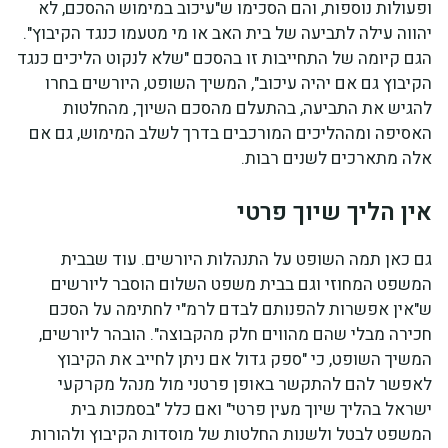
ופעולות נוספות, והם הסכימו ש"עיכוב במימוש ההסכם, לא
יהווה עילה לתביעה של בית האב או מי מטעמו כנגד הקיבוץ".
הגם קיומה של התחייבות זו בהסכם "שלא לנקוט הליכים כנגד
הקיבוץ גם אם יהיה עיכוב", המשיך השופט, היורשים בחרו
להגיש את התביעה, בהתעלם מהסכם השיוך, מהחלטות
האסיפה ומההליכים המורכבים בדרך לשלב המימוש, גם אם
אלה מתארכים לשנים רבות.
אין הליך שיוך פרטי
גם כאן תמה השופט על התנהלות היורשים. עוד שבבית
המשפט המחוזי וגם בבית משפט השלום הוסבר ליורשים
ש"אין אפשרות להפנותם לבדם לרמ"י לחתימה על הסכם
חכירה מבלי שהם מהווים חלק מהקבוצה". הובהר ליורשים,
המשיך השופט, כי "ספק גדול אם ניתן לחייב את הקיבוץ
לאפשר להם להתקשר באופן פרטני מול מנהל מקרקעי
ישראל בהליך שיוך מעין פרטי" ואם כלל "בסמכות בית
המשפט לבטל ולשנות החלטות של מוסדות הקיבוץ ולהורות