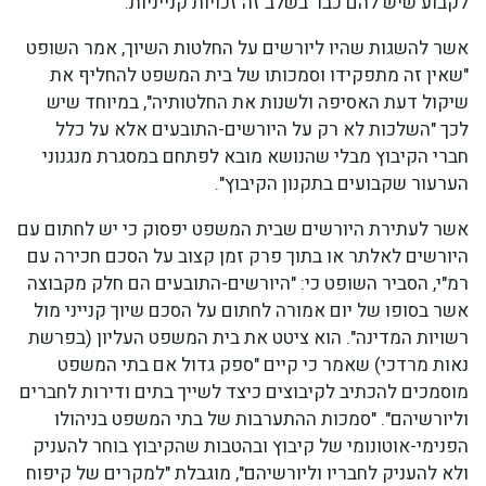
לקבוע שיש להם כבר בשלב זה זכויות קנייניות.
אשר להשגות שהיו ליורשים על החלטות השיוך, אמר השופט
"שאין זה מתפקידו וסמכותו של בית המשפט להחליף את
שיקול דעת האסיפה ולשנות את החלטותיה", במיוחד שיש
לכך "השלכות לא רק על היורשים-התובעים אלא על כלל
חברי הקיבוץ מבלי שהנושא מובא לפתחם במסגרת מנגנוני
הערעור שקבועים בתקנון הקיבוץ".
אשר לעתירת היורשים שבית המשפט יפסוק כי יש לחתום עם
היורשים לאלתר או בתוך פרק זמן קצוב על הסכם חכירה עם
רמ"י, הסביר השופט כי: "היורשים-התובעים הם חלק מקבוצה
אשר בסופו של יום אמורה לחתום על הסכם שיוך קנייני מול
רשויות המדינה". הוא ציטט את בית המשפט העליון (בפרשת
נאות מרדכי) שאמר כי קיים "ספק גדול אם בתי המשפט
מוסמכים להכתיב לקיבוצים כיצד לשייך בתים ודירות לחברים
וליורשיהם". "סמכות ההתערבות של בתי המשפט בניהולו
הפנימי-אוטונומי של קיבוץ ובהטבות שהקיבוץ בוחר להעניק
ולא להעניק לחבריו וליורשיהם", מוגבלת "למקרים של קיפוח