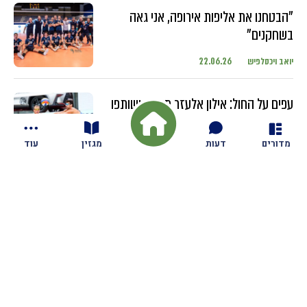
"הבטחנו את אליפות אירופה, אני גאה
בשחקנים"
יואב ויכסלפיש
22.06.26
עפים על החול: אילון אלעזר מגזית ושותפו
מתחרים בטורנירים ברחבי העולם עם
השחקנים הבכירים
מדורים
דעות
מגזין
עוד
יואב ויכסלפיש
18.06.26
חדשות
בקיבוץ