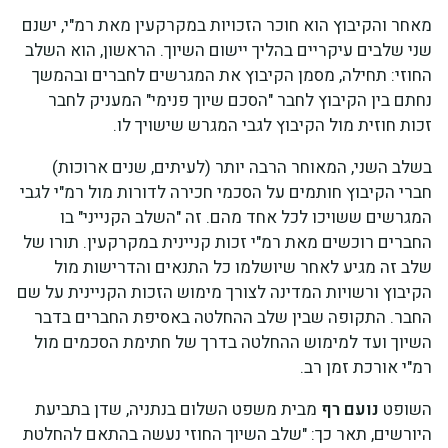
מאחר והקיבוץ הוא חוכר הזכויות במקרקעין מאת רמ"י, ישנם
שני שלבים עיקריים בהליך יישום השיוך. הראשון, הוא השלב
החוזי: תחילה, מסמן הקיבוץ את המגרשים לחברים ובהמשך
נחתם בין הקיבוץ לחבר "הסכם שיוך פנימי" המעניק לחבר
זכות חוזית מול הקיבוץ לגבי המגרש שישויך לו.
בשלב השני, המאוחר הרבה יותר (לעיתים, שנים ארוכות)
חברי הקיבוץ חותמים על הסכמי חכירה לדורות מול רמ"י לגבי
המגרשים ששויכו לכל אחד מהם. זה "השלב הקנייני" בו
החברים רוכשים מאת רמ"י זכות קניינית במקרקעין. תורו של
שלב זה מגיע לאחר שיושלמו כל התנאים והדרישות מול
הקיבוץ ורשויות המדינה לצורך מימוש הזכות הקניינית על שם
החבר. התקופה שבין שלב ההחלטה באסיפת החברים בדבר
השיוך ועד למימוש ההחלטה בדרך של חתימת הסכמים מול
רמ"י אורכת זמן רב.
השופט
נועם רף
מבית משפט השלום בנתניה, שדן בתביעת
היורשים, תאר כך: "שלב השיוך החוזי נעשה בהתאם להחלטת