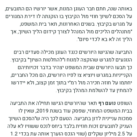
באותה שנה, חתם חבר העוגן המנוח, אשר יורשיו הם התובעים,
על הסכם לשיוך חוזי מול הקיבוץ בו הוקנתה לו דירת המגורים
על מגרש בקיבוץ. בשנים האחרונות, תאר בית המשפט,
"מתנהלים הליכים מול המנהל לצורך קידום הליך השיוך, אך
הליך זה לא בא לכדי סיום".
התביעה שהגישו היורשים כנגד העוגן מכילה סעדים רבים
הנוגעים למגרש שהוקצה למנוח ו"להחלטות השיוך" בקיבוץ.
כך תבעו היורשים שבית המשפט יצהיר בדבר זכויותיהם
הקנייניות במגרש ויוציא צו לפיו היורשים, הם מכל החברים,
יחתמו על חוזה חכירה מול רמ"י בתוך זמן קצוב, ולא יידרשו
להמתין עד להשלמת המהלך בקיבוץ.
השופט
נועם רף
תאר שהיורשים הגישו תחילה את התביעה
בבית המשפט המחוזי, שפסק עוד בשנת 2019, שאין לו
סמכות עניינית לדון בתביעה. הטעם לכך היה ש"הסכם השיוך
העניק לתובעים זכות חוזית בלבד ביחס לנכס ששוויו לא עלה
על 2.5 מיליון שקלים (שווי הנכס הוערך אותה עת בכדי 1.2