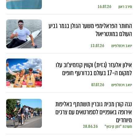
מירב ראון
16.07.26
החותר הפראלימפי משער הגולן בגמר גביע
העולם במונטריאול
יואב ויכסלפיש
13.07.26
אילון אלעזר (גזית) וקווין קוזמיצ'וב עלו
למקום ה-17 בעולם בכדורעף חופים
יואב ויכסלפיש
07.07.26
נגה קורן מבית גוברין תשתתף באליפות
אירופה באופניים לספורטאים עם צרכים
מיוחדים
מערכת "זמן קיבוץ"
28.06.26