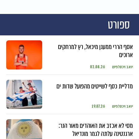
ספורט
אסף הררי ממעגן מיכאל, רץ למרחקים
ארוכים
יואב ויכסלפיש
02.08.26
מדליית כסף לשייטים מהפועל שדות ים
יואב ויכסלפיש
19.07.26
מסי לא אכזב את האוהדים מאור הנר:
ארגנטינה עלתה לגמר מונדיאל