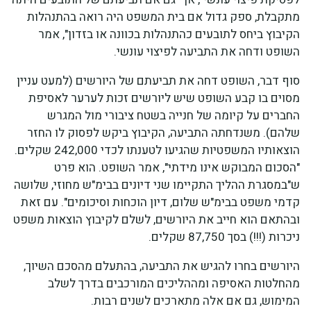
מתקבלת, ספק גדול אם בית המשפט היה רואה בהתנהלות
הקיבוץ ביחס לתובעים כהתנהלות בכוונה או בזדון", אמר
השופט ודחה את התביעה לפיצוי עונשי.
סוף דבר, השופט דחה את תביעתם של היורשים (למעט עניין
מסוים בו קבע השופט שיש ליורשים זכות לערער לאסיפת
החברים על קיומה של חנייה בשטח ציבורי מול המגרש
שלהם). משנדחתה התביעה, הקיבוץ ביקש לפסוק לו החזר
הוצאותיו המשפטיות שהגיעו לטענתו לכדי 242,000 שקלים.
"הסכום המבוקש אינו מידתי", אמר השופט. הוא פרט
ש"במסגרת ההליך התקיימו שני דיונים בבימ"ש מחוזי, שלושה
קדמי משפט בבימ"ש שלום, דיון הוכחות וסיכומים". עם זאת
ובהתאם הוא חייב את היורשים, לשלם לקיבוץ הוצאות משפט
ניכרות (!!!) בסך 87,750 שקלים.
היורשים בחרו להגיש את התביעה, בהתעלם מהסכם השיוך,
מהחלטות האסיפה ומההליכים המורכבים בדרך לשלב
המימוש, גם אם אלה מתארכים לשנים רבות.