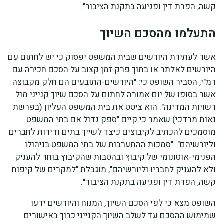
קשה, הפרת דין ופגיעה בתקנת הציבור".
התעלמו מהסכם השיוך
אשר לעתירת היורשים שבית המשפט יפסוק כי יש לחתום עם
היורשים לאלתר או בתוך פרק זמן קצוב על הסכם חכירה עם
רמ"י, הסביר השופט כי: "היורשים-התובעים הם חלק מקבוצה
אשר בסופו של יום אמורה לחתום על הסכם שיוך קנייני מול
רשויות המדינה". הוא ציטט את בית המשפט העליון (בפרשת
נאות מרדכי) שאמר כי קיים "ספק גדול אם בתי המשפט
מוסמכים להכתיב לקיבוצים כיצד לשייך בתים ודירות לחברים
וליורשיהם". "סמכות ההתערבות של בתי המשפט בניהולו
הפנימי-אוטונומי של קיבוץ ובהטבות שהקיבוץ בוחר להעניק
ולא להעניק לחבריו וליורשיהם", מוגבלת "למקרים של קיפוח
קשה, הפרת דין ופגיעה בתקנת הציבור".
השופט מצא כי לפי הסכם השיוך, המנוח והיורשים ידעו
שמימוש ההסכם עד לשלב השיוך הקנייני כרוך באישורים