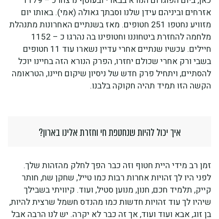
כאן, ביום הפוגרום הנורא בבארי ובעוטף נרצחו כ – 1179
אזרחים וביניהם עידן שלנו וסבתך גאולה (אמי). באותו יום
מזוויע נחטפו 251 חטופים. מאז בשנתיים האחרונות מתנהלת
מלחמה להחזרת ביטחוננו וחטופינו בה נהרגו כ – 1152
חיילים. עכשיו שנתיים אחרי עדיין נשארו עוד 11 חטופים
בשבי ורק אחרי שכולם יחזרו, הפרק הנורא הזה בחיינו יוכל
להסתיים, ויתחיל פרק חדש של ניסיון שיקום חיינו, הטראומה
הקשה הזו תמיד תהיה חקוקה בלבנו.
איך יכול להיות שנחטפת חי וחזרת אלינו בארון?
זמן רב מידי היית חטוף וזה כבר הפך לחלק מהזהות שלך.
לפני היו לך זהויות אחרות רבות כמו טייל, שחקן שח, חותר
קייק, תלמיד חכם, חנון, מנוען סטיל, ועוד. קיוויתי בשבילך
שיהיו לך עוד זהויות חדשות כמו מהנדס חשמל שרצית להיות,
בן זוג, אבא ועוד ועוד, אך זה כבר לא יקרה. יש לנו הרבה אבל