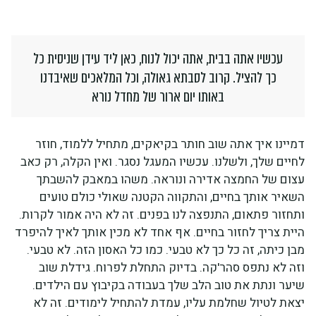
עכשיו אתה בבית, אתה יכול לנוח, כאן ליד עידן שניסית כל
כך להציל. קרוב לסבתא גאולה, וכל המלאכים שאיבדנו
באותו יום ארור של מחדל נורא
דמיינו איך אתה שוב חותר בקיאקים, מתחיל ללמוד, חוזר
לחיים שלך, ולשלנו. עכשיו המעגל נסגר. ואין הקלה, רק כאב
עצום של החמצה אדירה ונוראה. משהו במאבק להשבתך
השאיר אותך בחיים, והתקווה הקטנה שאולי כולם טועים
ותחזור פתאום, התנפצה לנו בפנים. זה לא היה אמור לקרות.
היית צריך לחזור בחיים. אף אחד לא מכין אותך לאיך להיפרד
מבן כיתה, זה כל כך לא טבעי. כמו כל האסון הזה. לא טבעי.
וזה לא נתפס סהר'קה. בדיוק התחלת לפרוח. גידלת שוב
שיער ונתת את טוב הלב שלך בעבודה בקיבוץ עם הילדים.
יצאת לטיול שחלמת עליו, עמדת להתחיל לימודים. זה לא