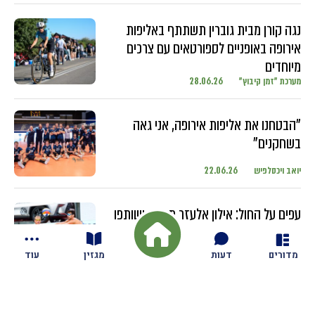
נגה קורן מבית גוברין תשתתף באליפות
אירופה באופניים לספורטאים עם צרכים
מיוחדים
מערכת "זמן קיבוץ"
28.06.26
"הבטחנו את אליפות אירופה, אני גאה
בשחקנים"
יואב ויכסלפיש
22.06.26
עפים על החול: אילון אלעזר מגזית ושותפו
מתחרים בטורנירים ברחבי העולם עם
השחקנים הבכירים
מדורים
דעות
מגזין
עוד
יואב ויכסלפיש
18.06.26