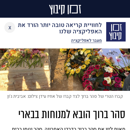
Ski
לחוויית קריאה טובה יותר הורד את
x
t
האפליקציה שלנו
conten
מעבר לאפליקציה
קברו הטרי של סהר ברוך לצד קברו של אחיו עידן צילום: אביבית ג'ון
סהר ברוך הובא למנוחות בבארי
מאות ליוו את סהר ברוך בדרכו האחרונה. סהר נטמן בבית