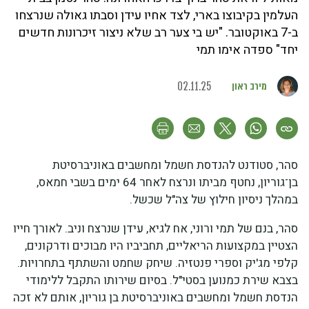
העלמין בקיבוצו בארי, לצד אחיו עידן וסבתו גאולה שנרצחו
ב-7 באוקטובר. "יש בי צער רב שלא ניצור זיכרונות חדשים
יחד" ספדה אימו תמי
מירב ראון
02.11.25
סהר, סטודנט להנדסת חשמל ומחשבים באוניברסיטת
בן־גוריון, נחטף מביתו ונרצח לאחר 64 ימים בשבי חמאס,
במהלך ניסיון חילוץ של צה"ל שכשל.
סהר, בנם של תמי ורוני, אח לגיא, עידן שנרצח וניב. לאורך חייו
הצטיין במקצועות הריאליים, תחביביו היו מבוכים ודרקונים,
קלפי מג'יק וספרי פנטזיה. שיחק שחמט והשתתף בתחרויות.
בצבא שירת כמנוען בסטי"ל. בסיום שירותו התקבל ללימודי
הנדסת חשמל ומחשבים באוניברסיטת בן גוריון, אותם לא זכה