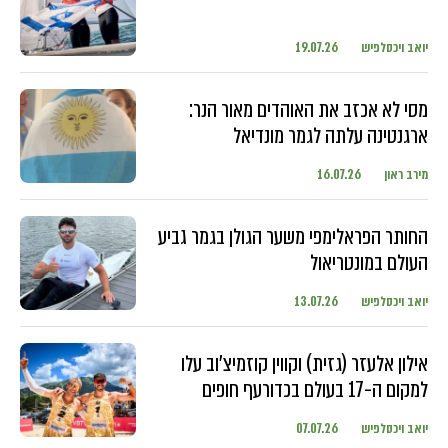
יואב ויכסלפיש
19.07.26
מסי לא אכזב את האוהדים מאור הנר:
ארגנטינה עלתה לגמר מונדיאל
מירב ראון
16.07.26
החותר הפראלימפי משער הגולן בגמר גביע
העולם במונטריאול
יואב ויכסלפיש
13.07.26
אילון אלעזר (גזית) וקווין קוזמיצ'וב עלו
למקום ה-17 בעולם בכדורעף חופים
יואב ויכסלפיש
07.07.26