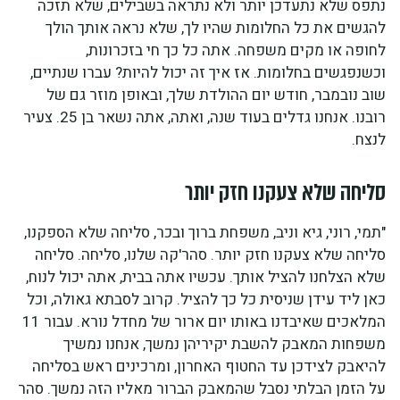
נתפס שלא נתעדכן יותר ולא נתראה בשבילים, שלא תזכה
להגשים את כל החלומות שהיו לך, שלא נראה אותך הולך
לחופה או מקים משפחה. אתה כל כך חי בזכרונות,
וכשנפגשים בחלומות. אז איך זה יכול להיות? עברו שנתיים,
שוב נובמבר, חודש יום ההולדת שלך, ובאופן מוזר גם של
רובנו. אנחנו גדלים בעוד שנה, ואתה, אתה נשאר בן 25. צעיר
לנצח.
סליחה שלא צעקנו חזק יותר
"תמי, רוני, גיא וניב, משפחת ברוך ובכר, סליחה שלא הספקנו,
סליחה שלא צעקנו חזק יותר. סהר'קה שלנו, סליחה. סליחה
שלא הצלחנו להציל אותך. עכשיו אתה בבית, אתה יכול לנוח,
כאן ליד עידן שניסית כל כך להציל. קרוב לסבתא גאולה, וכל
המלאכים שאיבדנו באותו יום ארור של מחדל נורא. עבור 11
משפחות המאבק להשבת יקיריהן נמשך, אנחנו נמשיך
להיאבק לצידכן עד החטוף האחרון, ומרכינים ראש בסליחה
על הזמן הבלתי נסבל שהמאבק הברור מאליו הזה נמשך. סהר