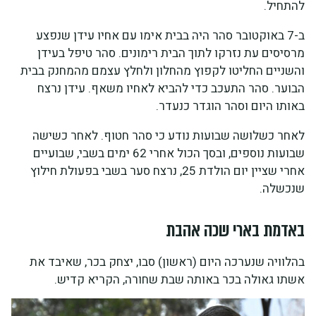
להתחיל.
ב-7 באוקטובר סהר היה בבית אימו עם אחיו עידן שנפצע
מרסיסים עת נזרקו לתוך הבית רימונים. סהר טיפל בעידן
והשניים החליטו לקפוץ מהחלון ולחלץ עצמם מהמחנק בבית
הבוער. סהר התעכב כדי להביא לאחיו משאף. עידן נרצח
באותו היום וסהר הוגדר כנעדר.
לאחר כשלושה שבועות נודע כי סהר חטוף. לאחר כשישה
שבועות נוספים, ובסך הכול אחרי 62 ימים בשבי, שבועיים
אחרי שציין יום הולדת 25, נרצח סער בשבי בפעולת חילוץ
שנכשלה.
באדמת בארי שכה אהבת
בהלוויה שנערכה היום (ראשון) סבו, יצחק בכר, שאיבד את
אשתו גאולה בכר באותה שבת שחורה, הקריא קדיש.