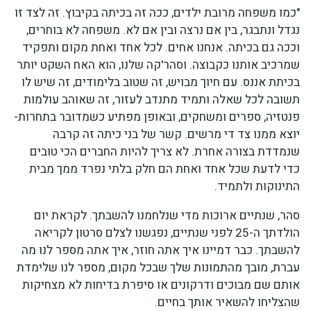
"כמו משפחה מרובת ילדים, ככה זה בכיתה בקיבוץ. זה לצד זו
נגדל ונתבגר, בין אם נרצה ובין אם לא. משפחה לא בוחרים,
וככה גם בכיתה. אנחנו אחים. לכל אחד ואחת מקום ותפקיד
שמרכיב אותנו כקבוצה. וסהר'קה שלנו, הוא האח השקט יותר
בכיתת אננס. עם חיוך מבויש, זה שטוב בלימודים, זה שיש לו
תשובה לכל שאלה ותמיד מתנדב לעזור, זה שאוהב עולמות
פנטזיה, ספרים ומשחקים, ובאופן מפתיע כשמדובר בתחרות-
יוצא ממנו צד די מרשים. קשר של בני כיתה זה קרבה
שנמדדת בצורה אחרת. לא צריך להיות החברים הכי טובים
כדי לדעת שכל אחד ואחת הם חלק בלתי נפרד ממך מבית
התינוקות ולתמיד.
סהר, שנתיים ארוכות מדי שנלחמנו להשבתך. לקראת יום
הולדתך ה-25 לפני שנתיים, נפגשנו לצלם סרטון לקריאה
להשבתך. כבר דמיינו איך אתה חוזר, איך אתה מספר לנו מה
עברת, מובך מהתמונות שלך שבכל מקום, מספר לנו שלימדת
אותם שם מבוכים ודרקונים או סיפרת בדיחות לא מצחיקות
שהצליחו להשאיר אותך בחיים.