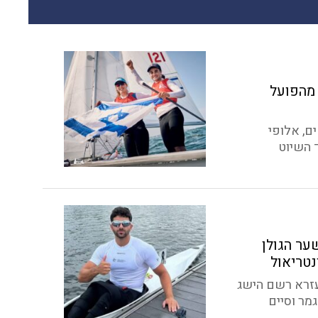
 מהפועל
ם, אלופי
 השיוט
ער הגולן
נטריאול
עזרא רשם הישג
מר וסיים