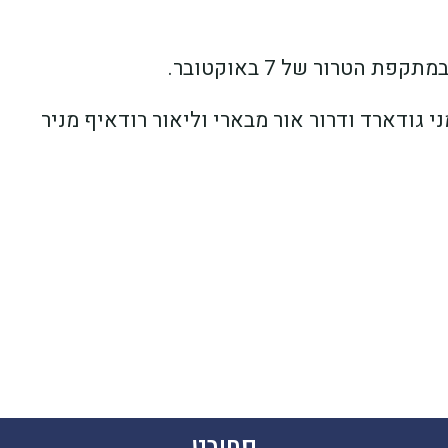
הטרור של 7 באוקטובר.
 גודארד ודרור אור מבארי וליאור רודאיף מניר