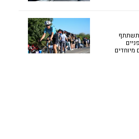
ן תשתתף
ניים
 מיוחדים
א לאליפות אירופה של
 האופניים, במסגרת
אלעזר מגזית
ירים ברחבי
בכירים
 ושותפו קווין