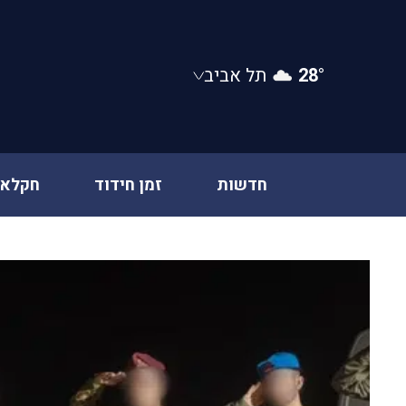
28°
תל אביב
חדשות
זמן חידוד
חקלאו
Ski
t
conten