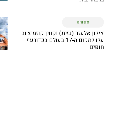
ספורט
אילון אלעזר (גזית) וקווין קוזמיצ'וב
עלו למקום ה-17 בעולם בכדורעף
חופים
המאמן נועם כץ (עין המפרץ) הוביל את
העתודה לארד באליפות אירופה
בכדורעף...
ספורט
"הבטחנו את אליפות אירופה, אני
גאה בשחקנים"
נבחרת הגברים בכדורעף, עם שחקני
האלופה הפועל מטה אשר/עכו ניצחה 1:3