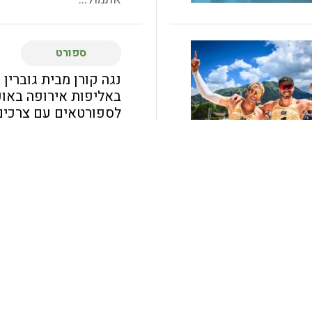
ספורט
נגה קורן מבית גוברי
באליפות אירופה באופ
לספורטאים עם צרכים
נגה קורן (20) תצ
ארגון Virtus בענף
ההתאחדות הישראלית...
ספורט
עפים על החול: אילון 
ושותפו מתחרים בטורנ
העולם עם השחקנים ה
אילון אלעזר (קיבוץ גזית)