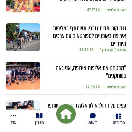
יואב ויכסלפיש
07.07.26
נגה קורן מבית גוברין תשתתף באליפות
אירופה באופניים לספורטאים עם צרכים
מיוחדים
מערכת "זמן קיבוץ"
28.06.26
"הבטחנו את אליפות אירופה, אני גאה
בשחקנים"
יואב ויכסלפיש
22.06.26
עפים על החול: אילון אלעזר מגזית ושותפו
מתחרים בטורנירים ברחבי העולם עם
השחקנים הבכירים
מדורים
דעות
מגזין
עוד
יואב ויכסלפיש
18.06.26