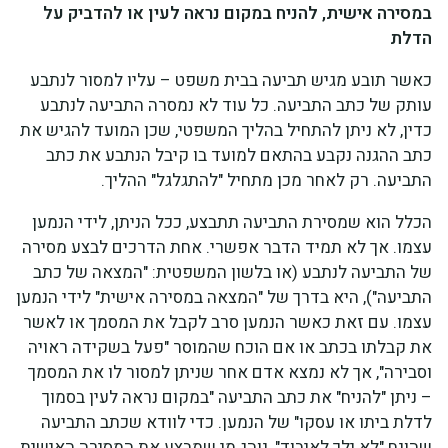
במסירה אישית, להניח במקום נראה לעין או להדביק על
הדלת
כאשר תובע מגיש תביעה בבית משפט – עליו למסור לנתבע
עותק של כתב התביעה. כל עוד לא נמסרה התביעה לנתבע
כדין, לא ניתן להתחיל בהליך המשפטי, שכן המועד להגיש את
כתב ההגנה נקבע בהתאם למועד בו קיבל הנתבע את כתב
התביעה. רק לאחר מכן מתחיל "להתגלגל" ההליך.
הכלל הוא שמסירת התביעה תתבצע, ככל הניתן, לידי הנמען
עצמו. אך לא תמיד הדבר אפשרי. אחת הדרכים לבצע מסירה
של התביעה לנתבע (או בלשון המשפטית: "המצאה של כתב
התביעה"), היא בדרך של "המצאה במסירה אישית" לידי הנמען
עצמו. עם זאת כאשר הנמען סרב לקבל את המסמך או לאשר
את קבלתו בכתב או אם הוכח שהמוסר "פעל בשקידה ראויה
וסבירה", אך לא נמצא אדם אחר שניתן למסור לו את המסמך
– ניתן "להניח" את כתב התביעה "במקום נראה לעין בסמוך
לדלת ביתו או עסקו" של הנמען. כדי לוודא שכתב התביעה
שהונח "לא ילך לאיבוד", נוהג מי שמבצע את המסירה האישית