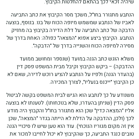
שיהיה זכאי לכך בהתאם להחלטות הקיבוץ.
הנתבע מתגורר בחו"ל, משכך מסר הקיבוץ את כתב התביעה
לאביו של הנתבע שמשמש מיופה הכוח של בנו. בנוסף, בוצעה
הדבקה של כתב התביעה על דלת הדירה בקיבוץ בה מחזיק
הנתבע. הקיבוץ ביצע אפוא "המצאה" כפולה: האחת בדרך של
מסירה למיופה הכוח והשנייה בדרך של "הדבקה".
משלא הוגש כתב הגנה במועד (שנספר ומחושב ממועד
ההדבקה) – ביקש הקיבוץ וקיבל מבית המשפט פסק דין
(בהעדר הגנה) ולפיו על הנתבע להציע רוכש לדירה, שאם לא
כן הקיבוץ "ייכנס בנעליו", לצורך המכירה.
משנודע על כך לנתבע הוא הגיש לבית המשפט בקשה לביטול
פסק הדין (שניתן בהעדרו, שלא בנוכחותו). לטענתו לא בוצעה
אליו "המצאה כדין" שכן הוא מתגורר בחו"ל והקבוץ היה מודע
לכך (ולכן, ההדבקה על הדלת לא הייתה בגדר "המצאה", שכן
אין זה מקום מגוריו הנוכחי). עוד הוא טען שיש לו סיכויי הגנה
טובים כנגד התביעה, כך שהקיבוץ לא יכול לחייבו למכור את