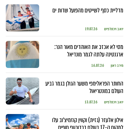
מדליית כסף לשייטים מהפועל שדות ים
יואב ויכסלפיש
19.07.26
מסי לא אכזב את האוהדים מאור הנר:
ארגנטינה עלתה לגמר מונדיאל
מירב ראון
16.07.26
החותר הפראלימפי משער הגולן בגמר גביע
העולם במונטריאול
יואב ויכסלפיש
13.07.26
אילון אלעזר (גזית) וקווין קוזמיצ'וב עלו
למקום ה-17 בעולם בכדורעף חופים