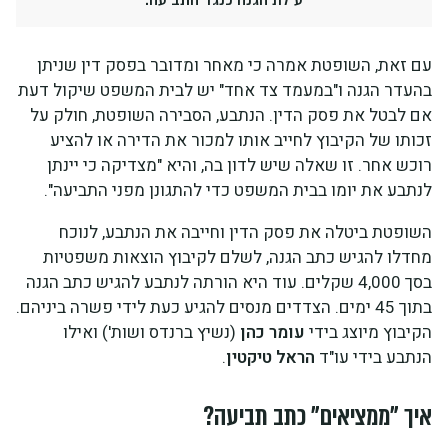
עם זאת, השופטת אמרה כי מאחר ומדובר בפסק דין שניתן
בהעדר הגנה ו"במעמד צד אחד" יש לבית המשפט שיקול דעת
אם לבטל את פסק הדין. הנתבע, הסבירה השופטת, חולק על
זכותו של הקיבוץ לחייב אותו למכור את הדירה או להציע
רוכש אחר. זו שאלה שיש לדון בה, והיא "מצדיקה כי יינתן
לנתבע את יומו בבית המשפט כדי להתגונן מפני התביעה".
השופטת ביטלה את פסק הדין וחייבה את הנתבע, לנוכח
מחדלו להגיש כתב הגנה, לשלם לקיבוץ הוצאות משפטיות
בסך 4,000 שקלים. עוד היא הורתה לנתבע להגיש כתב הגנה
בתוך 45 ימים. הצדדים מנסים להגיע כעת לידי פשרה ביניהם.
הקיבוץ מיוצג בידי
עומר כהן
(נשיץ ברנדס ושות') ואילו
הנתבע בידי עו"ד
הראל טיקטין
.
איך "ממציאים" כתב תביעה?