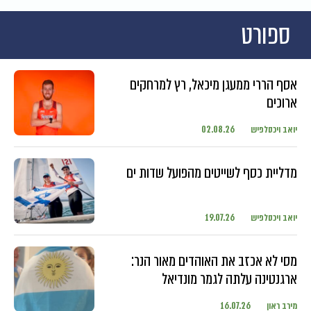
ספורט
אסף הררי ממעגן מיכאל, רץ למרחקים
ארוכים
יואב ויכסלפיש
02.08.26
מדליית כסף לשייטים מהפועל שדות ים
יואב ויכסלפיש
19.07.26
מסי לא אכזב את האוהדים מאור הנר:
ארגנטינה עלתה לגמר מונדיאל
מירב ראון
16.07.26