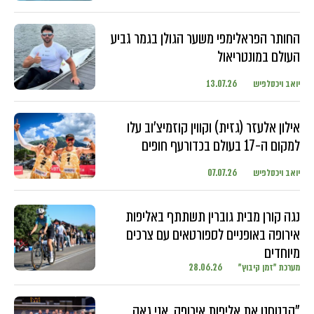
החותר הפראלימפי משער הגולן בגמר גביע
העולם במונטריאול
יואב ויכסלפיש
13.07.26
אילון אלעזר (גזית) וקווין קוזמיצ'וב עלו
למקום ה-17 בעולם בכדורעף חופים
יואב ויכסלפיש
07.07.26
נגה קורן מבית גוברין תשתתף באליפות
אירופה באופניים לספורטאים עם צרכים
מיוחדים
מערכת "זמן קיבוץ"
28.06.26
"הבטחנו את אליפות אירופה, אני גאה