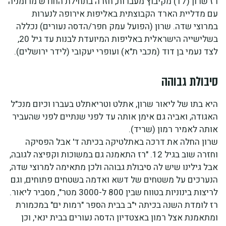
רז שרון (17) מקיבוץ מעברות, חזרה בתחילת החודש מרומניה
עם מדליית הארד הקבוצתית באליפות אירופה לנערות
במרוצי שדה. שרון (הפועל עמק חפר/הדסה נעורים) נכללה
בשלישייה הישראלית באליפות המיועדת לבנות עד גיל 20,
לצד נעמי בן דוד (מכבי ת"א) ועופרי יעקובי (לידר ירושלים).
סיבולת גבוהה
היא בתו של ליאור שרון, אתלט וטריאתלט בעברו וכיום מנכ"ל
האגודה, ואביה גם אימן אותה עד לפני שנתיים לפני שהעביר
אותה לאמיר רמון (שריד).
שרון החלה את דרכה באתלטיקה בכיתה ד' אבל הפסיקה
וחזרה שוב בגיל 12. "רז התאמנה גם במשוכות וקפיצה לגובה,
אבל גילינו שיש לה סיבולת גבוהה ולכן מתאימה למרוצי שדה,
הנערכים על משטחים של דשא ואדמה בשטחים פתוחים, וגם
לריצות בינוניות בטווח שבין 800 ל-3000 מטר", מסביר ליאור.
רז לומדת השנה בכיתה י"ב בבית הספר "רמות ים" במכמורת
ומתאמנת אצל רמון באצטדיון הדסה נעורים בבית ינאי, וכן