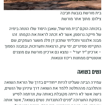
בית מורשת בגבעת חביבה
צילום: מתוך אתר מורשת
בזכותה הוקם "בית מורשת", שאבן היסוד שלו הונחה בימיה
של חייקה גרוסמן, אשר לא זכתה לראות את הקמתו. זהו
מבנה אלגנטי ותכליתי שתכנן דן פלג משער העמקים, שם
התקיימו סמינרים, ימי עיון, הרצאות ותערוכות, ובמבנה הסמוך
– ארכיון "יד יערי" – נמצא גם ארכיון מורשת עם מוצגים
אוטנטיים ממחנות ריכוז וגטאות.
נשים בשואה
עמירה הבינה שעלינו להיות ייחודיים בדרך של הוראת השואה
והתלהבה מההחלטה ללמד את השואה דרך עיניהן של הנשים,
גישה אשר לא הייתה מקובלת באותה עת, ונרתמה לסייע
בהפקת התערוכה "פנים להתנגדות: נשים בשואה", אשר אותה