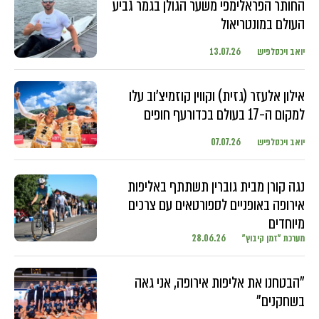
החותר הפראלימפי משער הגולן בגמר גביע
העולם במונטריאול
יואב ויכסלפיש
13.07.26
אילון אלעזר (גזית) וקווין קוזמיצ'וב עלו
למקום ה-17 בעולם בכדורעף חופים
יואב ויכסלפיש
07.07.26
נגה קורן מבית גוברין תשתתף באליפות
אירופה באופניים לספורטאים עם צרכים
מיוחדים
מערכת "זמן קיבוץ"
28.06.26
"הבטחנו את אליפות אירופה, אני גאה
בשחקנים"