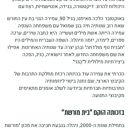
היכולות להרוג: דיקטטורה, בגידה, אנטישמיות, רצח עם.
באוקטובר הלכה מאיתנו, בגיל 90, עמירה הגני בת עין החורש
שאת רוב שנותיה חיה בגן שמואל עם משפחתה הענפה.
עמירה הייתה אשת מילים ועשייה. היא כתבה שירים, ערכה
ספרים, לימדה, יזמה וניהלה. השפה העברית והמילים היו
"תבנית נוף מולדתה" ובהן יצרה עד שנותיה האחרונות. אפילו
את שם משפחתה החדש, לאחר נישואיה, הֶניג, הפכה
ביצירתיות מילולית ל"הַגני".
הִִכרתי את עמירה עוד בהיותה רכזת מחלקת התרבות של
הקיבוץ הארצי, שם נתנה ביטוי ליוזמותיה
התרבותיות-חברתיות וביודעה לשלב אומנים מתאימים
מקיבוצי התנועה.
בזכותה הוקם "בית מורשת"
בתחילת שנות ה-2000, ניהלה בגבעת חביבה את מכון "מורשת