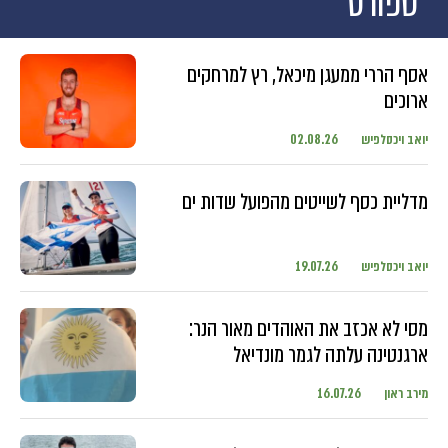
ספורט
אסף הררי ממעגן מיכאל, רץ למרחקים
ארוכים
יואב ויכסלפיש
02.08.26
מדליית כסף לשייטים מהפועל שדות ים
יואב ויכסלפיש
19.07.26
מסי לא אכזב את האוהדים מאור הנר:
ארגנטינה עלתה לגמר מונדיאל
מירב ראון
16.07.26