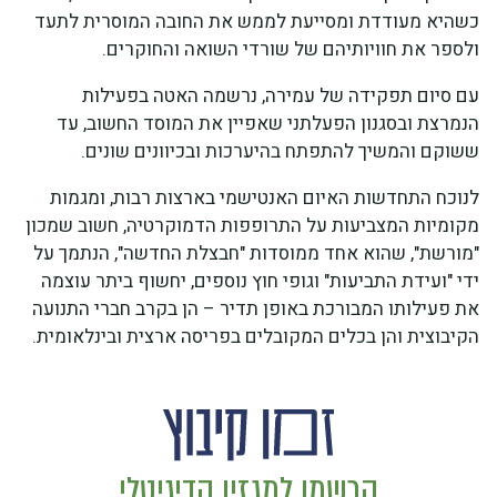
כשהיא מעודדת ומסייעת לממש את החובה המוסרית לתעד
ולספר את חוויותיהם של שורדי השואה והחוקרים.
עם סיום תפקידה של עמירה, נרשמה האטה בפעילות
הנמרצת ובסגנון הפעלתני שאפיין את המוסד החשוב, עד
ששוקם והמשיך להתפתח בהיערכות ובכיוונים שונים.
לנוכח התחדשות האיום האנטישמי בארצות רבות, ומגמות
מקומיות המצביעות על התרופפות הדמוקרטיה, חשוב שמכון
"מורשת", שהוא אחד ממוסדות "חבצלת החדשה", הנתמך על
ידי "ועידת התביעות" וגופי חוץ נוספים, יחשוף ביתר עוצמה
את פעילותו המבורכת באופן תדיר – הן בקרב חברי התנועה
הקיבוצית והן בכלים המקובלים בפריסה ארצית ובינלאומית.
הרשמו למגזין הדיגיטלי