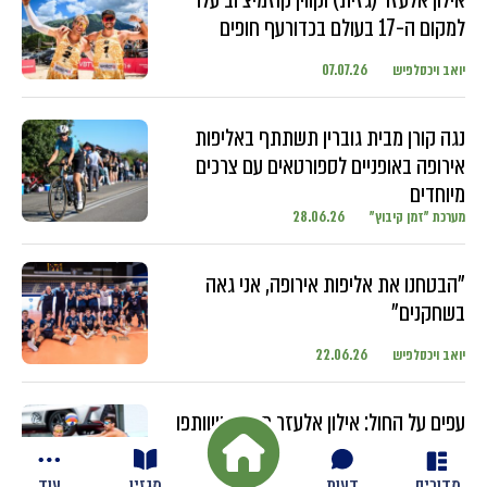
למקום ה-17 בעולם בכדורעף חופים
יואב ויכסלפיש
07.07.26
נגה קורן מבית גוברין תשתתף באליפות
אירופה באופניים לספורטאים עם צרכים
מיוחדים
מערכת "זמן קיבוץ"
28.06.26
"הבטחנו את אליפות אירופה, אני גאה
בשחקנים"
יואב ויכסלפיש
22.06.26
עפים על החול: אילון אלעזר מגזית ושותפו
מתחרים בטורנירים ברחבי העולם עם
השחקנים הבכירים
מדורים
דעות
מגזין
עוד