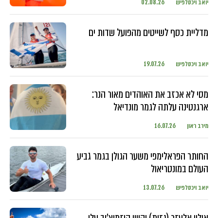
יואב ויכסלפיש
02.08.26
מדליית כסף לשייטים מהפועל שדות ים
יואב ויכסלפיש
19.07.26
מסי לא אכזב את האוהדים מאור הנר:
ארגנטינה עלתה לגמר מונדיאל
מירב ראון
16.07.26
החותר הפראלימפי משער הגולן בגמר גביע
העולם במונטריאול
יואב ויכסלפיש
13.07.26
אילון אלעזר (גזית) וקווין קוזמיצ'וב עלו