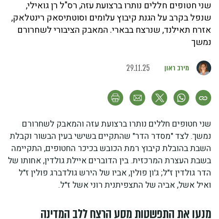
שני חטופים חללים נותרו ברצועת עזה, רס"ל רן גואילי,
שנפל בקרב על הגנת קיבוץ עלומים וסוטתיסאק רינטלאק,
אזרח תאילנד, שנרצח בבארי. המאבק הציבורי לשחרורם
נמשך
מירב ראון
29.11.25
שני חטופים חללים נותרו ברצועת עזה והמאבק לשחרורם
נמשך. לצד "מסדר הדר" שהתקיים בשישי בעין הבשור וקבלת
השבת בהובלת קיבוץ רמת הכובש בכיכר החטופים, התקיימה
בשבת העצרת המרכזית. בין הדוברים איילת גולדין, אחותו של
הדר גולדין ז"ל; ג'ון פולין, אביו של הירש גולדברג פולין ז"ל
ואיל אשל, אביה של התצפיתנית רוני אשל ז"ל.
מנעו את התפשטות מסע הרצח ללב המדינה