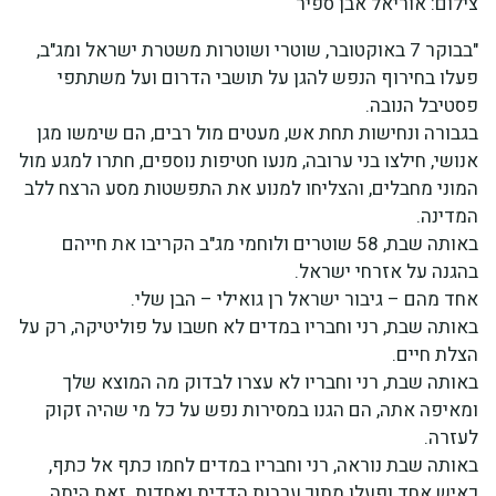
צילום: אוריאל אבן ספיר
"בבוקר 7 באוקטובר, שוטרי ושוטרות משטרת ישראל ומג"ב,
פעלו בחירוף הנפש להגן על תושבי הדרום ועל משתתפי
פסטיבל הנובה.
בגבורה ונחישות תחת אש, מעטים מול רבים, הם שימשו מגן
אנושי, חילצו בני ערובה, מנעו חטיפות נוספים, חתרו למגע מול
המוני מחבלים, והצליחו למנוע את התפשטות מסע הרצח ללב
המדינה.
באותה שבת, 58 שוטרים ולוחמי מג"ב הקריבו את חייהם
בהגנה על אזרחי ישראל.
אחד מהם – גיבור ישראל רן גואילי – הבן שלי.
באותה שבת, רני וחבריו במדים לא חשבו על פוליטיקה, רק על
הצלת חיים.
באותה שבת, רני וחבריו לא עצרו לבדוק מה המוצא שלך
ומאיפה אתה, הם הגנו במסירות נפש על כל מי שהיה זקוק
לעזרה.
באותה שבת נוראה, רני וחבריו במדים לחמו כתף אל כתף,
כאיש אחד ופעלו מתוך ערבות הדדית ואחדות. זאת היתה