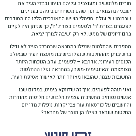
חורים מלוטשים ומעוצבים עליהם הניחו נכבדי העיר את
ישבניהם הצואים, תוך שהם משוחחים ביניהם בעניינים
שברומו של עולם. ספסלי השיש המאורכים הללו היו מסודרים
לפעמים בצורת "ר" ולפעמים בצורת "ח", כך שניתן היה לקיים
בהם דיונים של ממש, לא רק ישיבה לצורך יציאה.
מספרים שהחלטות שנפלו במחראה שבמרכז העיר לא נפלו
בחשיבותן מההחלטות שנפלו בישיבת מועצת העיר שבאולם
הכנסים העירוני. אדרבא – לפעמים, עקב הנוכחות היותר
מצומצמת והאינטימית-משהו, במחראה נפלו ההחלטות
החשובות עצמן, שהובאו מאוחר יותר לאישור אסיפת העיר.
ואני תוהה לפעמים: איך זה שדווקא בימינו, במקום שבו
אנשים נפוחים מחשיבות עצמית הלבושים חליפות מהודרות
והיושבים על כורסאות עור-צבי יקרות, נופלות מדי יום
החלטות שנראה כאילו הן תוצר של מחראה?