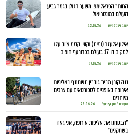
החותר הפראלימפי משער הגולן בגמר גביע
העולם במונטריאול
יואב ויכסלפיש
13.07.26
אילון אלעזר (גזית) וקווין קוזמיצ'וב עלו
למקום ה-17 בעולם בכדורעף חופים
יואב ויכסלפיש
07.07.26
נגה קורן מבית גוברין תשתתף באליפות
אירופה באופניים לספורטאים עם צרכים
מיוחדים
מערכת "זמן קיבוץ"
28.06.26
"הבטחנו את אליפות אירופה, אני גאה
בשחקנים"