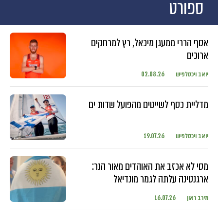
ספורט
אסף הררי ממעגן מיכאל, רץ למרחקים
ארוכים
יואב ויכסלפיש
02.08.26
מדליית כסף לשייטים מהפועל שדות ים
יואב ויכסלפיש
19.07.26
מסי לא אכזב את האוהדים מאור הנר:
ארגנטינה עלתה לגמר מונדיאל
מירב ראון
16.07.26