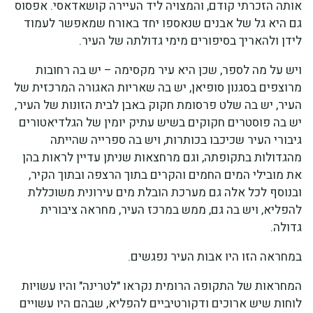
אותה הזכרתי קודם, והמצויה ליד העיירה קושאדאסי. אפסוס
גם היא גל של אבנים שנאספו יחד באורח שמאפשר לעמוד
לידן ולהאריך בסיפורים מימי גדולתה של העיר.
ויש על מה לספר, שכן היא עיר מקסימה – יש בה רחובות
מרוצפים בסגנון סופיאן, יש בה שאריות האגורה המרכזית של
העיר, יש בה שלט פרסומת חקוק באבן לבית הזונות של העיר,
יש בה פוסטרים חקוקים בשיש עתיק יומין של הגלדיאטורים
גיבורי העיר שכיכבו בכותרות, ויש בה ספרייה שהייתה
מהגדולות בתקופתה, וגם מרחצאות שניתן עדיין לראות בהן
את מובילי המים החמים והקרים בתוך הרצפה ובתוך הקיר,
ובנוסף לכל אלה גם מערכת הובלת מים עירונית משוכללת
להפליא, ויש בה גם, ממש במרכז העיר, מחראה ציבורית
גדולה.
במחראה הזו היו אבות העיר נפגשים.
המחראות של התקופה הרומית נקראו "לטרינה" והיו עשויות
לוחות שיש ארוכים ודקורטיביים להפליא, שבהם היו עשויים