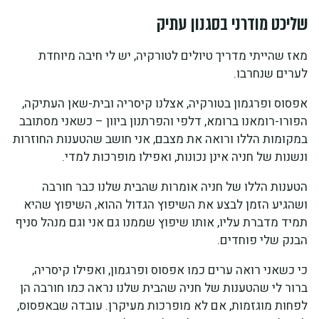
שליכט מודרני בסגנון עתיק
מאז שהייתי מדריך טיולים לטורקיה, יש לי חיבה מיוחדת
לערים שנחרבו.
אפסוס ופרגמון בטורקיה, אצלנו קיסריה ובית-שאן העתיקה,
הפורו-רומאנו ברומא, דלפי והפרתנון ביוון – כשאני מסתובב
במקומות הללו ורואה את מצבם, אני חושב שהטענות החוזרות
ונשנות של חניה אינן נכונות, ואפילו מופרכות למדי.
הטענות הללו של חניה אומרות שהבית שלנו כבר חורבה
ושהגיע הזמן לבצע את השיפוץ הגדול ההוא, השיפוץ שהיא
תמיד מדברת עליו, אותו שיפוץ שממנו גם אני וגם מנהל סניף
הבנק שלי פוחדים.
כי כשאני רואה ערים כמו אפסוס ופרגמון, ואפילו קיסריה,
ברור לי שהטענות של חניה שהבית שלנו נראה כמו חורבה הן
לפחות מוגזמות, אם לא מופרכות מעיקרן. עובדה שבאפסוס,