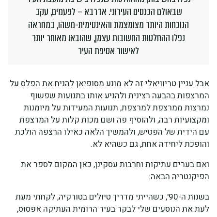
שבאולם הכנסים העירוני. אדרבא – לפעמים, עקב
הנוכחות היותר מצומצמת והאינטימית-משהו, במחראה
נפלו ההחלטות החשובות עצמן, שהובאו מאוחר יותר
לאישור אסיפת העיר
אבל עניין טריוויאלי זה לא מונע מסופיאן להניח את הפלס על
המרצפות בהבעה רצינית ולהניע אותו בתנועות שפשוף
נמרצות ממרצפת למרצפת, תנועות המעידות על מיומנות
ומקצועיות רבה, ולהוסיף פה ושם מכות קלות על המרצפת
עם הידית של הפטיש, ולהמשיך הלאה כאילו הרצפה הולכת
והופכת ליחידה אחת, גם כשהיא לא.
ואם בערים עתיקות וחרבות עסקינן, כאן המקום לספר את
הפיקנטריה הבאה:
בשנות ה-90', כשהייתי מדריך טיולים בטורקיה, לקחתי מעת
לעת את הנוסעים שלי לבקר בעיר הרומית העתיקה אפסוס,