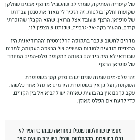
של קיסריה העתיקה, שמתי לב שהשביל מרוצף אבנים שחלקן
שקועות וחלקן בולטות. זה הזכיר לי מאוד את סגנון עבודתו
של סופיאן, הרצף שעובד אצל מרואן, שהוא הקבלן שהזכרתי
קודם, מהעיר בקה-אל-גרבייה, שכנתנו שמצפון לנו.
מדהים לחשוב שכבר בתקופה ההלניסטית וההרודיאנית היו
הרצפים מודעים לסודות העשייה של הרצפה העקומה, למרות
שבוודאי לא היה בידיהם באותה התקופה פלס-המים המיוחד
של סופיאן הרצף.
זהו פלס-מים שמזה שנים יש בו סדק קטן בשפופרת
השקופה, ועל כן אין בשפופרת הזו מים או נוזל אחר כלשהו.
עקב כך גם אין בה בועית שאותה יש להביא אל בין הקווים,
כדי לדעת אם הפלס מאוזן.
מספרים שהחלטות שנפלו במחראה שבמרכז העיר לא
נפלו בחשיבותן מההחלטות שנפלו בישיבת מועצת העיר