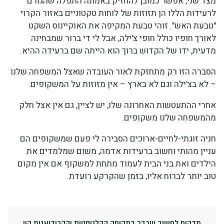
מצד שני, אפשר כמובן להחזיק באמונה התפלה שהגורם
לרעידות הללו הן תזוזות של לוחות טקטוניים באזור הקרוי
"טבעת האש". זוהי טבעת המקיפה את האוקיינוס השקט
לאורך חופיו כולל חופי צ'ילה, אבל לי די ברור שמבחינה
מדעית, ידו של הקדוש ברוך הוא הייתה שם ברעידה ההיא.
הסברה הזו רק מתחזקת לאור העובדה שאצל המשפחה שלנו
– לא בצ'ילה וגם לא בארץ – אין מזוזות על המשקופים.
אחרי ההתעטשות האחרונה שלו, יש לציין, גם אין אצל חלק
מהמשפחה שלנו משקופים.
חניה זוגתי-לחיים-ארוכים הסבירה לי פעם שמשקופים הם
עניין מהותי וחשוב ברעידות אדמה, משום שמלמדים את
הילדים ואת בני הבית לעמוד מתחת למשקוף אם אין מקום
טוב יותר לברוח אליו, בזמן שהקרקע רועדת.
מדהים לחשוב שכבר בתקופה ההלניסטית וההרודיאנית היו