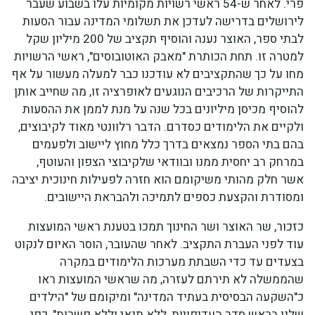
פרי. לאחר ש-54 ראשי רשויות מקומיות עלו בשבוע שעבר
לירושלים בדרישה לעדכן את תשלומי המדינה עבור הסעות
לבתי ספר, האוצר נענה והוסיף תקציב של 200 מיליון שקל
למטרה זו. תחת הכותרת "מאבק האוטובוסים", ראשי הרשויות
מחו על כך שהתקציבים לא עודכנו כבר למעלה מעשור על אף
התייקרות של הרכיבים הנוגעים לאופרציה זו, מה שחייב אותן
להוסיף מכיסן מיליונים בכל שנה על מנת לממן את ההסעות
ולקיים את הלימודים כסדרם. הדבר רלוונטי מאוד לקיבוצים,
בהם בתי הספר נמצאים בדרך כלל מחוץ ליישוב ולפעמים
במרחק רב יחסית ממנו ובוודאי שלקיבוצי הצפון והעוטף,
אשר חלק מהותי משיקומם הוא חזרה לפעילות חינוכית יציבה
ומסודרת והקצעת כספים לתמיכה ולהבראת היישובים.
כזכור, שר האוצר ושר החינוך תמכו בטענת ראשי המועצות
עוד לפני העברת התקציב. לאחר שהעובר, הוסר האיום לנקוט
בצעדים עד כדי השבתת מערכות הלימודים במקרה
שהממשלה לא תירתם לעזרה, מה שראשי המועצות ראו
כ"השקעה הבסיסית בעתיד המדינה" ומיקומם של "הילדים
שלנו בראש סדר העדיפויות, ללא תנאי וללא פשרות", כפי