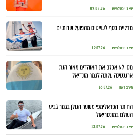
יואב ויכסלפיש
02.08.26
מדליית כסף לשייטים מהפועל שדות ים
יואב ויכסלפיש
19.07.26
מסי לא אכזב את האוהדים מאור הנר:
ארגנטינה עלתה לגמר מונדיאל
מירב ראון
16.07.26
החותר הפראלימפי משער הגולן בגמר גביע
העולם במונטריאול
יואב ויכסלפיש
13.07.26