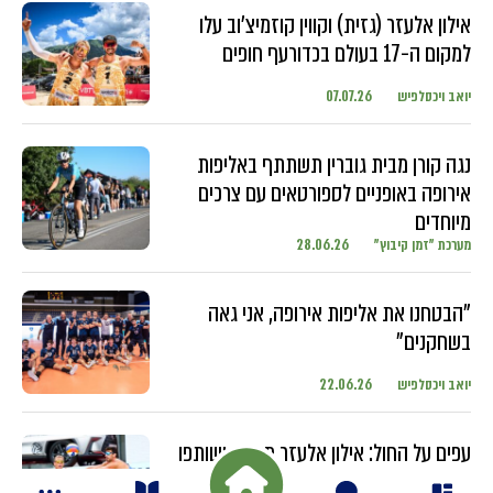
אילון אלעזר (גזית) וקווין קוזמיצ'וב עלו
למקום ה-17 בעולם בכדורעף חופים
יואב ויכסלפיש
07.07.26
נגה קורן מבית גוברין תשתתף באליפות
אירופה באופניים לספורטאים עם צרכים
מיוחדים
מערכת "זמן קיבוץ"
28.06.26
"הבטחנו את אליפות אירופה, אני גאה
בשחקנים"
יואב ויכסלפיש
22.06.26
עפים על החול: אילון אלעזר מגזית ושותפו
מתחרים בטורנירים ברחבי העולם עם