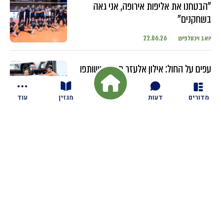
"הבטחנו את אליפות אירופה, אני גאה
בשחקנים"
יואב ויכסלפיש
22.06.26
עפים על החול: אילון אלעזר מגזית ושותפו
מתחרים בטורנירים ברחבי העולם עם
השחקנים הבכירים
מדורים
דעות
מגזין
עוד
יואב ויכסלפיש
18.06.26
חדשות
בקיבוץ