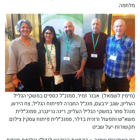
מלחמה.
(מימין לשמאל): אבנר זמיר, סמנכ"ל כספים במשקי הגליל
העליון; שגב ירבעם, מנכ"ל החברה לפיתוח הגליל; צח הירש,
מנהל סחר במשקי הגליל העליון; רינה גרינברג, סמנכ״לית
משא״ש ותפעול ורונית בדלר, סמנכ״לית פיתוח עסקי| צילום:
תקשורות-יעל שביט