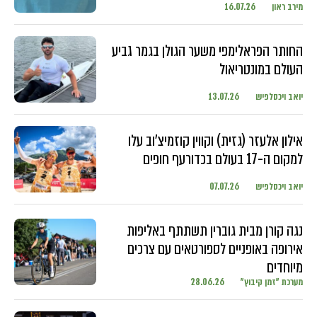
מירב ראון
16.07.26
החותר הפראלימפי משער הגולן בגמר גביע
העולם במונטריאול
יואב ויכסלפיש
13.07.26
אילון אלעזר (גזית) וקווין קוזמיצ'וב עלו
למקום ה-17 בעולם בכדורעף חופים
יואב ויכסלפיש
07.07.26
נגה קורן מבית גוברין תשתתף באליפות
אירופה באופניים לספורטאים עם צרכים
מיוחדים
מערכת "זמן קיבוץ"
28.06.26