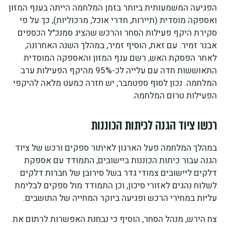
הפגיעה המשמעותית ביותר בזמן המלחמה הייתה בענף המזון
ואספקה מוסדית (תיירות, חדרי אוכל, מרכוליות), כך על פי
סקירת היקף פעילות הסחר והרכש שהציג סמנכ"ל הכספים
אבנר זמיר. עם זאת, הוסיף זמיר, במהלך השנה האחרונה,
לאחר הפסקת האש, רשם ענף המזון והאספקה המוסדית
התאוששות חדה עם עלייה לכ-95% מהיקף הפעילות ערב
המלחמה. נכון לסוף ספטמבר, יש חזרה כמעט מלאה להיקפי
הפעילות טרום המלחמה.
רכשו ציוד הגנה לכיתות הכוננות
במהלך המלחמה פעל הארגון לאיתור ספקים ורכש של ציוד
הגנה עבור כיתות הכוננות ביישובים, התמודד עם אספקת
דלקים ליישובים צמודי גדר בשל סירובן של חברות דלקים
לשלוח נהגים לאזורי סיכון, וכן התמודד מול ספקים לבלימת
עליות במחירי הרכש ופגיעה ביוקר המחייה של התושבים.
צח הירש, מנהל הסחר, הוסיף כי נבחנת האפשרות לרתום את