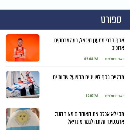
ספורט
אסף הררי ממעגן מיכאל, רץ למרחקים
ארוכים
יואב ויכסלפיש
02.08.26
מדליית כסף לשייטים מהפועל שדות ים
יואב ויכסלפיש
19.07.26
מסי לא אכזב את האוהדים מאור הנר:
ארגנטינה עלתה לגמר מונדיאל