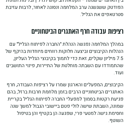
בין האתגרים שמנה – הקפאת הביקוש לנדל"ן ובלימת תנופת
הפודטק ששגשגה ערב המלחמה ונסוגה לאחור, לרבות עזיבת
סטרטאפים את הגליל.
רציפות עבודה חרף האתגרים הביטחוניים
במהלך המלחמה נפגשה הנהלת "החברה לפיתוח הגליל" עם
הנהלות הקיבוצים וביצעה חלוקות רווחים מיוחדות בהיקף של
7.5 מיליון שקלים, זאת כדי לתמוך בקיבוצי הגליל העליון,
שהתמודדו עם השבתה מוחלטת של התיירות, פינוי התושבים
ועוד.
הקיבוצים, המפעלים והארגון שמרו על רציפות העבודה, חרף
האתגרים הביטחוניים הרבים בזמן מלחמת חרבות ברזל, בהם
פגיעת רקטות בסמוך למפעלי החברה לפיתוח הגליל בקריית
שמונה, השבתת שישה לולי פטם ביישובי הגבול למשך שנה
וחסימת גישה למטעי פרי, שפגעה הן בקטיף והן בטיפול
השוטף.