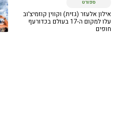
ספורט
אילון אלעזר (גזית) וקווין קוזמיצ'וב
עלו למקום ה-17 בעולם בכדורעף
חופים
המאמן נועם כץ (עין המפרץ) הוביל את
העתודה לארד באליפות אירופה
בכדורעף...
ספורט
"הבטחנו את אליפות אירופה, אני
גאה בשחקנים"
נבחרת הגברים בכדורעף, עם שחקני
האלופה הפועל מטה אשר/עכו ניצחה 1:3
את...