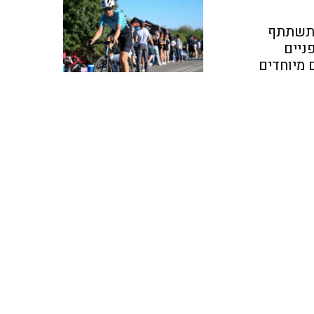
ן תשתתף
ניים
 מיוחדים
א לאליפות אירופה של
 האופניים, במסגרת
אלעזר מגזית
ירים ברחבי
בכירים
 ושותפו קווין
ורניר צ'אלנג'