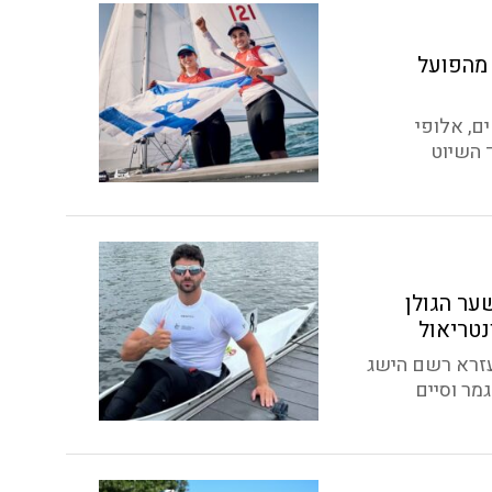
 מהפועל
ם, אלופי
 השיוט
ער הגולן
נטריאול
עזרא רשם הישג
מר וסיים