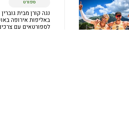
ספורט
נגה קורן מבית גוברי
באליפות אירופה באופ
לספורטאים עם צרכים
נגה קורן (20) תצ
ארגון Virtus בענף
ההתאחדות הישראלית...
ספורט
עפים על החול: אילון 
ושותפו מתחרים בטורנ
העולם עם השחקנים ה
אילון אלעזר (קיבוץ גזית)
קוזמיצוב זכו לראשונה בט
בכדורעף...