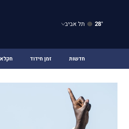
28°
תל אביב
חדשות
זמן חידוד
חקלאו
Ski
t
conten