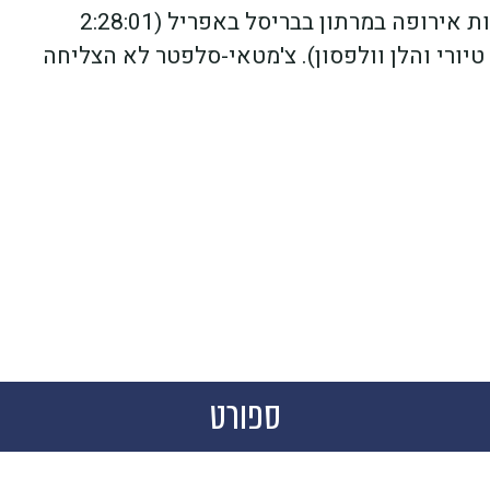
אוסאקה והגיעה לשיאה עם מדליית ארד באליפות אירופה במרתון בבריסל באפריל (2:28:01
טיורי והלן וולפסון). צ'מטאי-סלפטר לא הצליחה
ספורט