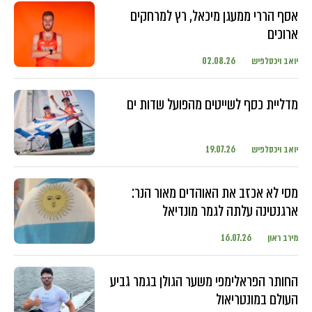
אסף הררי ממעגן מיכאל, רץ למרחקים
ארוכים
יואב ויכסלפיש
02.08.26
מדליית כסף לשייטים מהפועל שדות ים
יואב ויכסלפיש
19.07.26
מסי לא אכזב את האוהדים מאור הנר:
ארגנטינה עלתה לגמר מונדיאל
מירב ראון
16.07.26
החותר הפראלימפי משער הגולן בגמר גביע
העולם במונטריאול