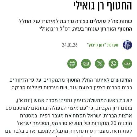
החטוף רן גואילי
כוחות צה"ל פועלים בצורה נרחבת לאיתורו של החלל
החטוף האחרון שנותר בעזה, רס"ל רן גואילי
מערכת "זמן קיבוץ"
24.01.26
החיפושים לאיתור החלל החטוף מתמקדים, על פי הדיווחים,
בבית קברות בצפון רצועת עזה, שם נערכות פעולות סריקה.
לשכת ראש הממשלה בנימין נתניהו מסרה אמש (יום א'),
בתום דיון הקבינט, כי "עם מיצוי הפעולה ובהתאם למוסכם עם
ארצות הברית, ישראל תפתח את מעבר רפיח. במסגרת
תוכנית 20 הנקודות של הנשיא טראמפ, הסכימה ישראל
לפתוח את מעבר רפיח פתיחה מוגבלת למעבר אדם בלבד עם