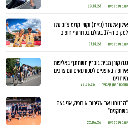
יואב ויכסלפיש
13.07.26
אילון אלעזר (גזית) וקווין קוזמיצ'וב עלו
למקום ה-17 בעולם בכדורעף חופים
יואב ויכסלפיש
07.07.26
נגה קורן מבית גוברין תשתתף באליפות
אירופה באופניים לספורטאים עם צרכים
מיוחדים
מערכת "זמן קיבוץ"
28.06.26
"הבטחנו את אליפות אירופה, אני גאה
בשחקנים"
יואב ויכסלפיש
22.06.26