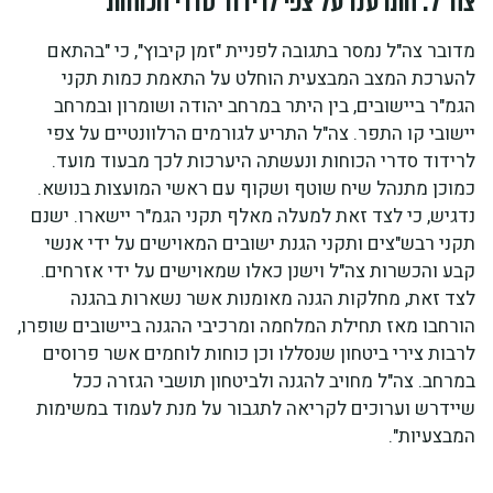
צה"ל: התרענו על צפי לרידוד סדרי הכוחות
מדובר צה"ל נמסר בתגובה לפניית "זמן קיבוץ", כי "בהתאם
להערכת המצב המבצעית הוחלט על התאמת כמות תקני
הגמ"ר ביישובים, בין היתר במרחב יהודה ושומרון ובמרחב
יישובי קו התפר. צה"ל התריע לגורמים הרלוונטיים על צפי
לרידוד סדרי הכוחות ונעשתה היערכות לכך מבעוד מועד.
כמוכן מתנהל שיח שוטף ושקוף עם ראשי המועצות בנושא.
נדגיש, כי לצד זאת למעלה מאלף תקני הגמ"ר יישארו. ישנם
תקני רבש"צים ותקני הגנת ישובים המאוישים על ידי אנשי
קבע והכשרות צה"ל וישנן כאלו שמאוישים על ידי אזרחים.
לצד זאת, מחלקות הגנה מאומנות אשר נשארות בהגנה
הורחבו מאז תחילת המלחמה ומרכיבי ההגנה ביישובים שופרו,
לרבות צירי ביטחון שנסללו וכן כוחות לוחמים אשר פרוסים
במרחב. צה"ל מחויב להגנה ולביטחון תושבי הגזרה ככל
שיידרש וערוכים לקריאה לתגבור על מנת לעמוד במשימות
המבצעיות".