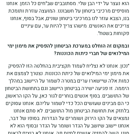
הוא נעצר על ידי הבן שלי. מסתובבים שב"חים כל הזמן. אנחנו
מוסיפים מרכיבי ביטחון על חשבוננו. המועצה עוזרת ותומכת
בנו, הצבא עוזר לנו במרכיבי ביטחון שונים, אבל בסוף, אנחנו
צריכים את האנשים. מישהו צריך להיות ער, עם עיניים
פקוחות בשטח".
ובמקום זה הוחלט במערכת הביטחון להפסיק את מימון ימי
המילואים של חברי כיתות הכוננות?
"נכון. אנחנו לא נצליח לעמוד תקציבית בהחלטה הזו להפסיק
את מימון ימי המילואים של כיתת הכוננות. נצטרך לצמצם את
כמות אלה שיישארו ערים במטרה לשמור על היישוב במהלך
היממה. זו פגיעה ישירה בביטחון היישוב וגם בתחושת הביטחון
של התושבים. בסוף אנשים בוחרים לגור כאן, על הקו הראשון,
כי הם מבינים שעושים הכל כדי לשמור עליהם. אנחנו עסוקים
בלחזק את תחושת הביטחון מול התושבים. לא סתם אנחנו
נמצאים על הקו הירוק ושומרים על הגדרות. בסופו של דבר,
אנחנו יישוב שיושב על הגדר ושומר על הגדר ובסוף הוא לא
מוגן, קשה להחזיק אנשים לחיות פה. אנחנו לא רוצים לראות