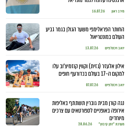
מירב ראון
16.07.26
החותר הפראלימפי משער הגולן בגמר גביע
העולם במונטריאול
יואב ויכסלפיש
13.07.26
אילון אלעזר (גזית) וקווין קוזמיצ'וב עלו
למקום ה-17 בעולם בכדורעף חופים
יואב ויכסלפיש
07.07.26
נגה קורן מבית גוברין תשתתף באליפות
אירופה באופניים לספורטאים עם צרכים
מיוחדים
מערכת "זמן קיבוץ"
28.06.26