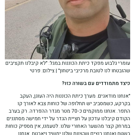
עומרי גלבוע מפקד כיתת הכוננות במגל: "לא קיבלנו תקציבים
שהובטחו לנו לטובת מרכיבי ביטחון" | צילום: פרטי
כיצד מתמודדים עם בשורה כזו?
"אנחנו מודאגים. מערך כיתת הכוננות היה העוגן, העקב
בקרקע, כשמסביב יש תחלופה של כוחות צבא לאורך קו
התפר. אנחנו ממוקמים כ-70 מטר מגדר ההפרדה. רק בערב
הקודם קיבלנו עדכון על חציית הגדר על ידי חמישה מסתננים
במרחק קצר מהשער האחורי שלנו. לטעמנו, אין מספיק כוחות
בשטח ואנחנו רוצים שהצוות שלנו ימשיך ויאבטח. אנחנו