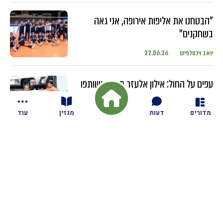
"הבטחנו את אליפות אירופה, אני גאה
בשחקנים"
יואב ויכסלפיש
22.06.26
עפים על החול: אילון אלעזר מגזית ושותפו
מתחרים בטורנירים ברחבי העולם עם
השחקנים הבכירים
מדורים
דעות
מגזין
עוד
יואב ויכסלפיש
18.06.26