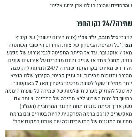
שהכספים שהובטחו לנו אכן יגיעו אלינו".
שמירה 24/7 בקו התפר
לדברי
גיל חובב, יו"ר צח"י
(צוות חירום יישובי) של קיבוץ
מצר
, "כל תפיסת הביטחון של צוות החירום היישובי השתנתה
מאז 7 אוקטובר. עד אז הייתה התפיסה לגבי אירוע של מפגע
בודד, מחבל אחד או שניים והיום מדברים על אירועים שונים.
זה דורש מאיתנו בקו התפר שמירה 24/7 וזמינות להקפצה
מהירה ותגובות מהירות. זה עניין קריטי. הקיבוץ שלנו הוציא
יותר ממיליון שקל לטובת מרכיבי ביטחון מאז 7 באוקטובר.
לא נוכל להחזיק מערכות שלמות של שמירה כל שעות היממה
במשך כל ימות השבוע ללא תמיכה של המדינה. שומר עם
נשק ארוך וכיתת כוננות תחת ההגנה המרחבית (הגמ"ר)
מאפשרים לנו גם ברמה הפרקטית להיות בטוחים וגם ברמת
תחושת המוגנות של התושבים וזה שם אותנו במקום אחר".