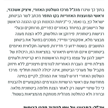
בתוך כך שיגרו
מנכ"ל מרכז השלטון האזורי, איציק אשכנזי,
וראשי המועצות האזוריות בקו התפר
מכתב לשר הביטחון,
ישראל כץ, בו נאמר, כי "כיתות הכוננות הן קו ההגנה הראשון
של היישובים, במיוחד באזורים כפריים, מרוחקים ובעלי
רגישות ביטחונית. פירוקן או החלשתן, ללא הצגת מענה
מבצעי מלא, אפקטיבי ומיידי, מסכנים בפועל את ביטחון
התושבים. בשטח ידוע כי חדירות, פשיעה חקלאית ואיומים
ביטחוניים אינם תרחיש תיאורטי. במציאות הזו, היכולת של
יישוב להגן על עצמו בדקות הראשונות היא קריטית ולעתים
מצילת חיים. העברת האחריות לגורמים חיצוניים, ללא חיזוק
מקביל של מערכי הביטחון, אינה יכולה להוות תחליף. מרכז
השלטון האזורי דורש לעצור את המהלך, לקיים בחינה
מחודשת עם ראשי הרשויות והגורמים המקצועיים ולהבטיח
כי כל שינוי ייעשה רק לאחר הצגת חלופה ביטחונית מלאה
וברורה ולא כהחלטה מנהלית מנותקת מהמציאות בשטח".