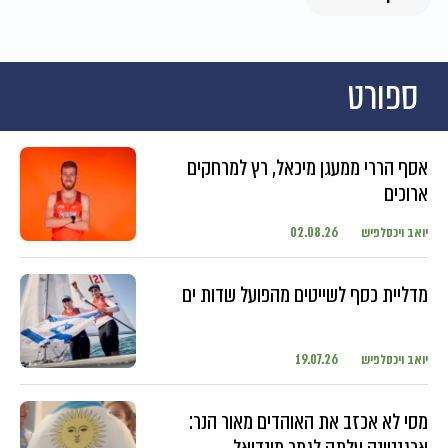
ספורט
אסף הררי ממעגן מיכאל, רץ למרחקים
ארוכים
יואב ויכסלפיש
02.08.26
מדליית כסף לשייטים מהפועל שדות ים
יואב ויכסלפיש
19.07.26
מסי לא אכזב את האוהדים מאור הנר:
ארגנטינה עלתה לגמר מונדיאל