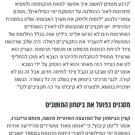
"כרגע מנסים לחשוב איך אפשר לצאת מהקופסה ולמצוא
פתרונות לאור ההחלטה על הפסקת ימי המילואים", מסכם
עומרי גלבוע, "לנסות ולחזק את מערך האבטחה שלנו במסגרת
הפנימית. יש תקציבים שהובטחו לנו לאורך השנתיים
האחרונות והם לא הגיעו אלינו. גילינו שזה בגלל החלטות של
הממשלה לא להעביר את התקציבים האלה. היה שלב שרכשנו
ציוד לכיתת הכוננות מכספנו או מכספי תרומות. העניין הוא
שהציוד מתחיל להתבלות ולהיהרס. הצבא לא מוכן להחליף
לנו את הציוד הזה מאחר והוא לא הונפק על ידי הצבא.
אומרים לנו שבקרוב נקבל ציוד לחימה חדש, אבל זה גם לא
קורה. לגבי מרכיבי ביטחון אין בשלב זה כל בשורה. הגשנו
תוכנית בנושא, ולצערנו לא קיבלנו עד כה תקציבים לכך".
מסכנים בפועל את ביטחון התושבים
קצין הביטחון של המועצה האזורית מנשה, מנחם גרינברג
,
אומר ל"זמן קיבוץ", כי "אנחנו מאוד מוטרדים מהידיעה אודות
הפסקת ימי המילואים לחברי כיתות הכוננות במספר ישובים