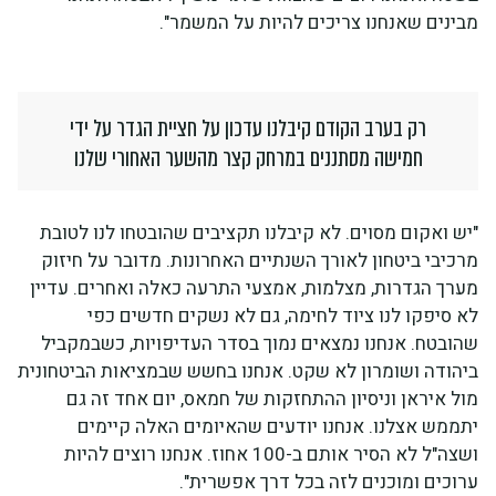
מבינים שאנחנו צריכים להיות על המשמר".
רק בערב הקודם קיבלנו עדכון על חציית הגדר על ידי
חמישה מסתננים במרחק קצר מהשער האחורי שלנו
"יש ואקום מסוים. לא קיבלנו תקציבים שהובטחו לנו לטובת
מרכיבי ביטחון לאורך השנתיים האחרונות. מדובר על חיזוק
מערך הגדרות, מצלמות, אמצעי התרעה כאלה ואחרים. עדיין
לא סיפקו לנו ציוד לחימה, גם לא נשקים חדשים כפי
שהובטח. אנחנו נמצאים נמוך בסדר העדיפויות, כשבמקביל
ביהודה ושומרון לא שקט. אנחנו בחשש שבמציאות הביטחונית
מול איראן וניסיון ההתחזקות של חמאס, יום אחד זה גם
יתממש אצלנו. אנחנו יודעים שהאיומים האלה קיימים
ושצה"ל לא הסיר אותם ב-100 אחוז. אנחנו רוצים להיות
ערוכים ומוכנים לזה בכל דרך אפשרית".