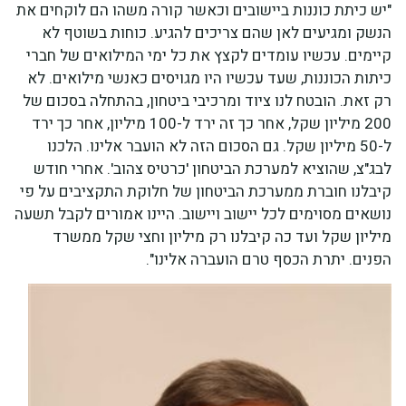
"יש כיתת כוננות ביישובים וכאשר קורה משהו הם לוקחים את
הנשק ומגיעים לאן שהם צריכים להגיע. כוחות בשוטף לא
קיימים. עכשיו עומדים לקצץ את כל ימי המילואים של חברי
כיתות הכוננות, שעד עכשיו היו מגויסים כאנשי מילואים. לא
רק זאת. הובטח לנו ציוד ומרכיבי ביטחון, בהתחלה בסכום של
200 מיליון שקל, אחר כך זה ירד ל-100 מיליון, אחר כך ירד
ל-50 מיליון שקל. גם הסכום הזה לא הועבר אלינו. הלכנו
לבג"צ, שהוציא למערכת הביטחון 'כרטיס צהוב'. אחרי חודש
קיבלנו חוברת ממערכת הביטחון של חלוקת התקציבים על פי
נושאים מסוימים לכל יישוב ויישוב. היינו אמורים לקבל תשעה
מיליון שקל ועד כה קיבלנו רק מיליון וחצי שקל ממשרד
הפנים. יתרת הכסף טרם הועברה אלינו".